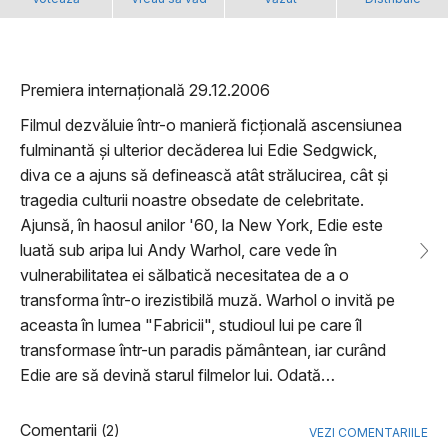
Premiera internațională 29.12.2006
Filmul dezvăluie într-o manieră ficțională ascensiunea
fulminantă și ulterior decăderea lui Edie Sedgwick,
diva ce a ajuns să definească atât strălucirea, cât și
tragedia culturii noastre obsedate de celebritate.
Ajunsă, în haosul anilor '60, la New York, Edie este
luată sub aripa lui Andy Warhol, care vede în
vulnerabilitatea ei sălbatică necesitatea de a o
transforma într-o irezistibilă muză. Warhol o invită pe
aceasta în lumea "Fabricii", studioul lui pe care îl
transformase într-un paradis pământean, iar curând
Edie are să devină starul filmelor lui. Odată…
Comentarii
(2)
VEZI COMENTARIILE