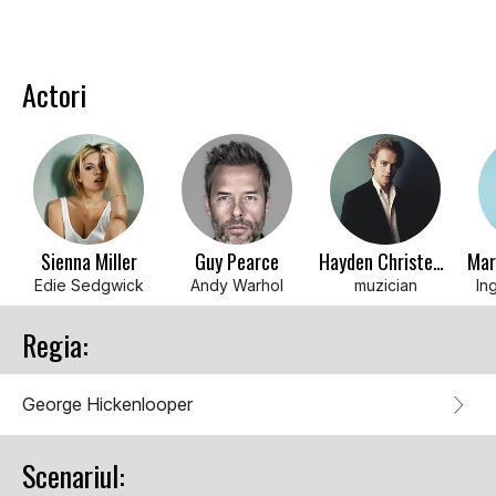
Actori
Sienna Miller
Guy Pearce
Hayden Christensen
Edie Sedgwick
Andy Warhol
muzician
In
Regia:
George Hickenlooper
Scenariul: