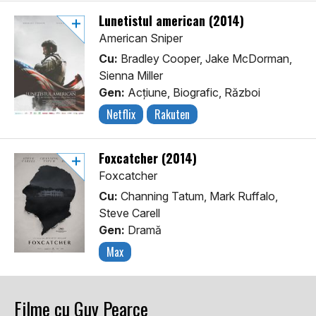
Lunetistul american (2014)
American Sniper
Cu:
Bradley Cooper, Jake McDorman,
Sienna Miller
Gen:
Acţiune, Biografic, Război
Netflix
Rakuten
Foxcatcher (2014)
Foxcatcher
Cu:
Channing Tatum, Mark Ruffalo,
Steve Carell
Gen:
Dramă
Max
Filme cu Guy Pearce