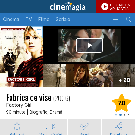
DESCARCA
APLICATIA
Cinema
TV
Filme
Seriale
+ 20
Fabrica de vise
(2006)
7.0
Factory Girl
90 minute | Biografic, Dramă
IMDB:
6.4
Votează
Vreau să văd
Văzut
Distribuie