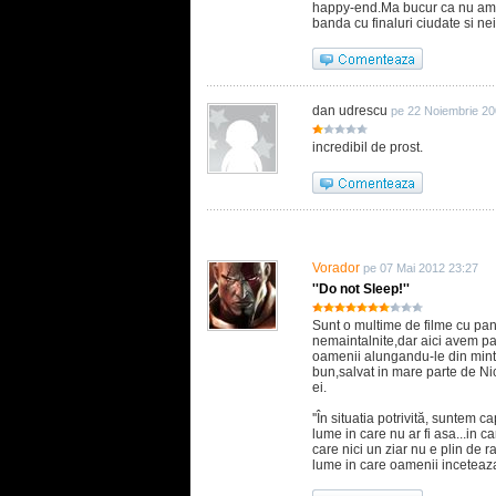
happy-end.Ma bucur ca nu am a
banda cu finaluri ciudate si ne
dan udrescu
pe 22 Noiembrie 20
incredibil de prost.
Vorador
pe 07 Mai 2012 23:27
''Do not Sleep!''
Sunt o multime de filme cu pand
nemaintalnite,dar aici avem pa
oamenii alungandu-le din minte
bun,salvat in mare parte de Ni
ei.
''În situatia potrivită, suntem c
lume in care nu ar fi asa...in car
care nici un ziar nu e plin de 
lume in care oamenii inceteaza