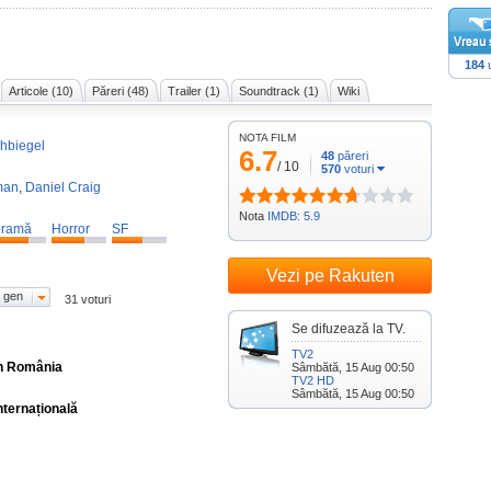
184
u
Articole (10)
Păreri (48)
Trailer (1)
Soundtrack (1)
Wiki
NOTA FILM
chbiegel
6.7
48
păreri
/
10
570
voturi
man
,
Daniel Craig
Nota
IMDB: 5.9
ramă
Horror
SF
Vezi pe Rakuten
 gen
31 voturi
Se difuzează la TV.
TV2
în România
Sâmbătă, 15 Aug 00:50
TV2 HD
Sâmbătă, 15 Aug 00:50
nternațională