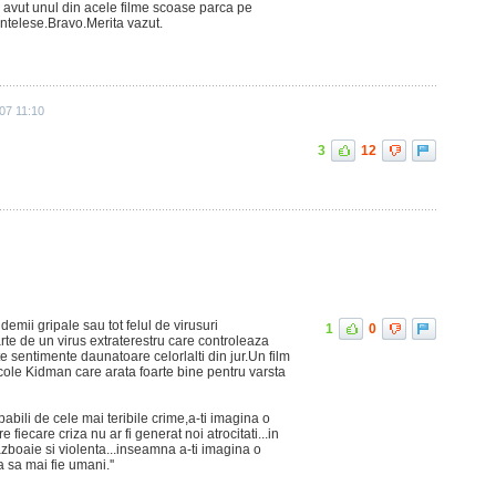
vut unul din acele filme scoase parca pe
intelese.Bravo.Merita vazut.
07 11:10
3
12
emii gripale sau tot felul de virusuri
1
0
rte de un virus extraterestru care controleaza
 sentimente daunatoare celorlalti din jur.Un film
cole Kidman care arata foarte bine pentru varsta
apabili de cele mai teribile crime,a-ti imagina o
e fiecare criza nu ar fi generat noi atrocitati...in
razboaie si violenta...inseamna a-ti imagina o
 sa mai fie umani.''