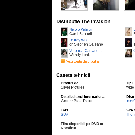
Distributie The Invasion
Nicole Kidman
Carol Bennell
Jeffrey Wright
dr. Stephen Galeano
Veronica Cartwright
Wendy Lenk
Vezi toata distributia
Caseta tehnică
Produs de
Tip 
Silver Pictures
wide
Distribuitorul international
Distr
Warner Bros. Pictures
Inter
Țara
Site 
SUA
The 
Film disponibil pe DVD în
România