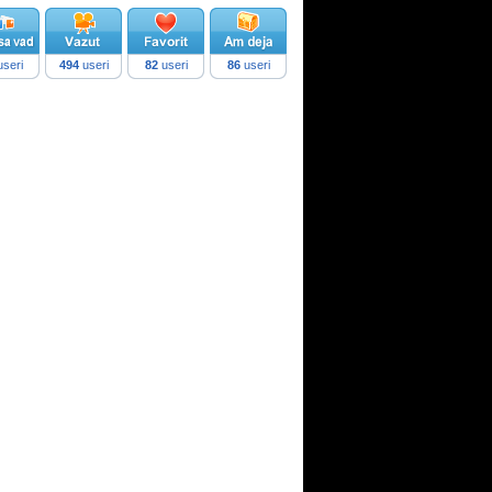
seri
494
useri
82
useri
86
useri