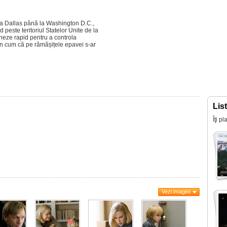
la Dallas până la Washington D.C.,
 peste teritoriul Statelor Unite de la
ioneze rapid pentru a controla
von cum că pe rămășițele epavei s-ar
Lis
Îţi p
Vezi imagini