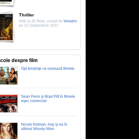
Thriller
listă cu 95 filme, creată de
Vorador
pe 15 Septembrie 2011
icole despre film
Opt tendinţe ce ruinează filmele
Sean Penn şi Brad Pitt în filmele
eşec comercial
Nicole Kidman, hop şi ea în
ultimul Woody Allen