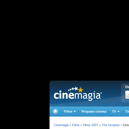
De
Filme
Program cinema
TV
Ti
Cinemagia
Filme
Filme 2007
The Invasion
Deta
>
>
>
>