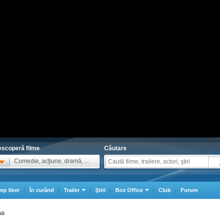
scoperă filme
Căutare
Comedie, acţiune, dramă, ...
mp liber
În curând
Trailer
Ştiri
Box Office
Club
Forum
lii