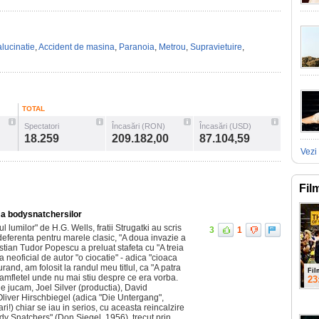
lucinatie
,
Accident de masina
,
Paranoia
,
Metrou
,
Supravietuire
,
TOTAL
Spectatori
Încasări (RON)
Încasări (USD)
18.259
209.182,00
87.104,59
Vezi 
Fil
e a bodysnatchersilor
lumilor" de H.G. Wells, fratii Strugatki au scris
3
1
 deferenta pentru marele clasic, "A doua invazie a
istian Tudor Popescu a preluat stafeta cu "A treia
a neoficial de autor "o ciocatie" - adica "cioaca
urand, am folosit la randul meu titlul, ca "A patra
Fil
 pamfletel unde nu mai stiu despre ce era vorba.
23
ne jucam, Joel Silver (productia), David
Oliver Hirschbiegel (adica "Die Untergang",
!) chiar se iau in serios, cu aceasta reincalzire
ody Snatchers" (Don Siegel, 1956), trecut prin