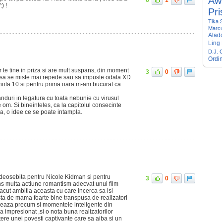
Aw
6
1
:) !
Pri
Tika 
Marc
Alad
Ling
D.J. 
Ordi
r te tine in priza si are mult suspans, din moment
3
0
 sa se miste mai repede sau sa impuste odata XD
 nota 10 si pentru prima oara m-am bucurat ca
ganduri in legatura cu toata nebunie cu virusul
om. Si bineinteles, ca la capitolul consecinte
, o idee ce se poate intampla.
 deosebita pentru Nicole Kidman si pentru
3
0
ans multa actiune romantism adecvat unui film
lacut ambitia aceasta cu care incerca sa isi
sta de mama foarte bine transpusa de realizatori
treaza precum si momentele inteligente din
a impresionat ,si o nota buna realizatorilor
ere unei povesti captivante care sa aiba si un