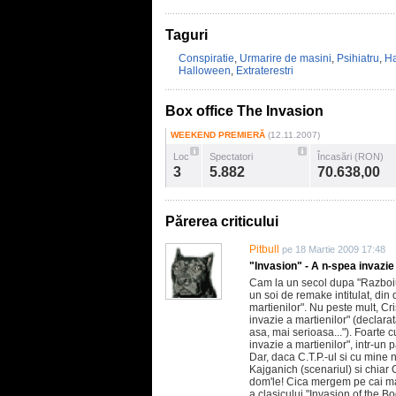
Taguri
Conspiratie
,
Urmarire de masini
,
Psihiatru
,
Ha
Halloween
,
Extraterestri
Box office The Invasion
WEEKEND PREMIERĂ
(12.11.2007)
Loc
Spectatori
Încasări (RON)
3
5.882
70.638,00
Părerea criticului
Pitbull
pe 18 Martie 2009 17:48
"Invasion" - A n-spea invazi
Cam la un secol dupa "Razboiul 
un soi de remake intitulat, din
martienilor". Nu peste mult, Cr
invazie a martienilor" (declarat
asa, mai serioasa..."). Foarte c
invazie a martienilor", intr-un
Dar, daca C.T.P.-ul si cu mine 
Kajganich (scenariul) si chiar 
dom'le! Cica mergem pe cai mari
a clasicului "Invasion of the B