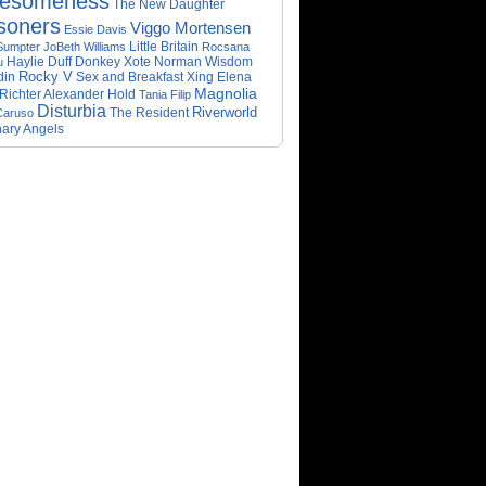
esomeness
The New Daughter
soners
Viggo Mortensen
Essie Davis
Little Britain
Sumpter
JoBeth Williams
Rocsana
Donkey Xote
u
Haylie Duff
Norman Wisdom
din
Rocky V
Sex and Breakfast
Xing Elena
Magnolia
Richter Alexander Hold
Tania Filip
Disturbia
Riverworld
The Resident
Caruso
nary Angels