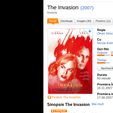
The Invasion
(2007)
Invazia
Detalii
Distribuţie
Imagini (30)
Postere (11)
Regia
Oliver Hirs
Cu
Nicole Kid
Gen film
Acţiune
D
Thriller
Ajustează
Durata
93 minute
Premiera 
16.11.2007
Premiera i
Postere The Invasion
17.08.2007
Sinopsis The Invasion
Mai mult