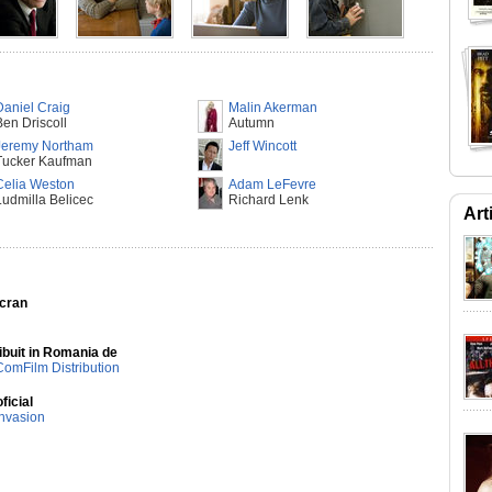
Daniel Craig
Malin Akerman
Ben Driscoll
Autumn
Jeremy Northam
Jeff Wincott
Tucker Kaufman
Celia Weston
Adam LeFevre
Ludmilla Belicec
Richard Lenk
Art
Ecran
ibuit in Romania de
ComFilm Distribution
oficial
Invasion