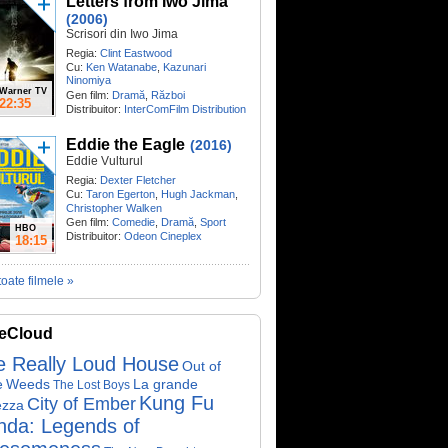
Letters from Iwo Jima
(2006)
Scrisori din Iwo Jima
Regia:
Clint Eastwood
Cu:
Ken Watanabe
,
Kazunari
Ninomiya
Warner TV
Gen film:
Dramă
,
Război
22:35
Distribuitor:
InterComFilm Distribution
Eddie the Eagle
(2016)
Eddie Vulturul
Regia:
Dexter Fletcher
Cu:
Taron Egerton
,
Hugh Jackman
,
Christopher Walken
Gen film:
Comedie
,
Dramă
,
Sport
HBO
Distribuitor:
Odeon Cineplex
18:15
toate filmele »
eCloud
e Really Loud House
Out of
e
Weeds
La grande
The Lost Boys
Kung Fu
City of Ember
ezza
nda: Legends of