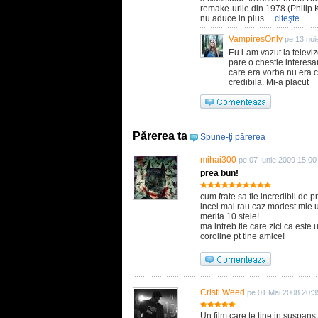
remake-urile din 1978 (Philip 
nu aduce in plus…
citeşte
VampiresOnly
pe 13 noi
Eu l-am vazut la televiz
pare o chestie interesa
care era vorba nu era c
credibila. Mi-a placut
Părerea ta
Spune-ţi părerea
mihai300
pe 07 Iunie 2009 15:00
prea bun!
cum frate sa fie incredibil de p
incel mai rau caz modest.mie u
merita 10 stele!
ma intreb tie care zici ca este un
coroline pt tine amice!
Cristi Weed
pe 01 Mai 2008 20:3
Un film care te tine in suspans 