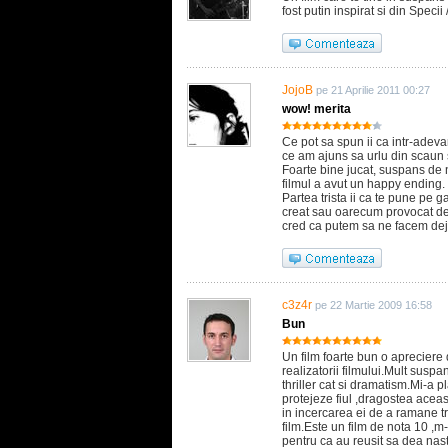
fost putin inspirat si din Specii /
JojoB
pe 21 Aprilie 2011 00:27
wow! merita
Ce pot sa spun ii ca intr-adeva
ce am ajuns sa urlu din scaun
Foarte bine jucat, suspans de
filmul a avut un happy ending.
Partea trista ii ca te pune pe 
creat sau oarecum provocat de 
cred ca putem sa ne facem deja
c3z4r
pe 22 Martie 2009 16:58
Bun
Un film foarte bun o apreciere
realizatorii filmului.Mult susp
thriller cat si dramatism.Mi-a p
protejeze fiul ,dragostea acea
in incercarea ei de a ramane 
film.Este un film de nota 10 ,m-
pentru ca au reusit sa dea nast