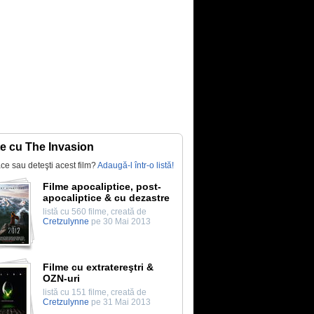
te cu The Invasion
lace sau deteşti acest film?
Adaugă-l într-o listă!
Filme apocaliptice, post-
apocaliptice & cu dezastre
listă cu 560 filme, creată de
Cretzulynne
pe 30 Mai 2013
Filme cu extratereştri &
OZN-uri
listă cu 151 filme, creată de
Cretzulynne
pe 31 Mai 2013