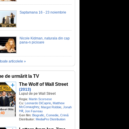
Saptamana 16 - 23 noiembrie
Nicole Kidman, naturala din cap
pana-n picioare
toate articolele »
me de urmărit la TV
The Wolf of Wall Street
(2013)
Lupul de pe Wall Street
Regia:
Martin Scorsese
Cu:
Leonardo DiCaprio
,
Matthew
McConaughey
,
Margot Robbie
,
Jonah
mbox+ Hits
Hill
,
Jon Favreau
:40
Gen film:
Biografic
,
Comedie
,
Crimă
Distribuitor:
MediaPro Distribution