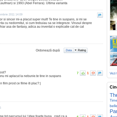
Kaufman) si 1993 (Abel Ferrara). Ultima varianta
embrie 2011 14:09
or si sincer mi-a placut super mult! Te tine in suspans, si mi se
nta cu nedormitul, si cum trebuiau sa se integreze. Virusul despre
hiar asa de fantasy, adica au inventat o explicatie cat de cat
Ordonează după
Data
Rating
rost?
7
1
Vezi 
nu mi aplacut la nebunie.te tine in suspans
 film prost ce filme iti plac?:|
Cin
Th
Tim
bell
5
Pa
pe tot parcursul lui ! Idee foarte buna , cred ca a