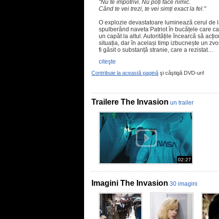
"Nu te împotrivi. Nu poți face nimic.
Când te vei trezi, te vei simți exact la fel."
O explozie devastatoare luminează cerul de 
spulberând naveta Patriot în bucățele care cad
un capăt la altul. Autoritățile încearcă să acț
situația, dar în același timp izbucnește un z
fi găsit o substanță stranie, care a rezistat…
citeşte
Contribuie la această pagină
şi câştigă DVD-uri!
Trailere The Invasion
un trailer
02:27
Imagini The Invasion
30 imagini