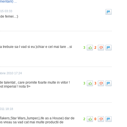
mentarii) ...
015 03:33
 de femei...:)
rebuie sa-l vad si eu:)chiar e cel mai tare ...si
3
2
brie 2010 17:24
 talentat , care promite foarte multe in viitor !
3
3
ost imperial ! nota 9+
011 18:18
(Takers,Star Wars,Jumper,Life as a House) dar de
2
0
mos vreau sa vad cat mai multe productii de