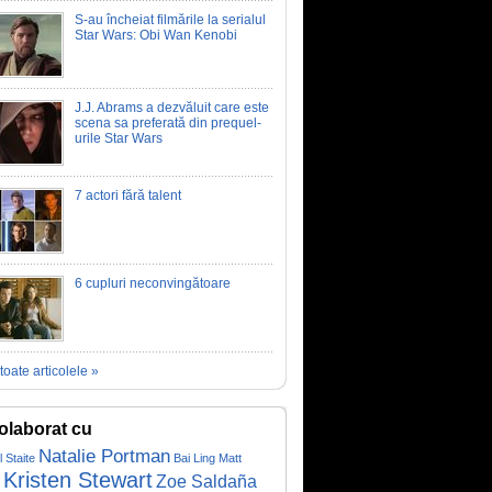
S-au încheiat filmările la serialul
Star Wars: Obi Wan Kenobi
J.J. Abrams a dezvăluit care este
scena sa preferată din prequel-
urile Star Wars
7 actori fără talent
6 cupluri neconvingătoare
toate articolele »
olaborat cu
Natalie Portman
 Staite
Bai Ling
Matt
Kristen Stewart
Zoe Saldaña