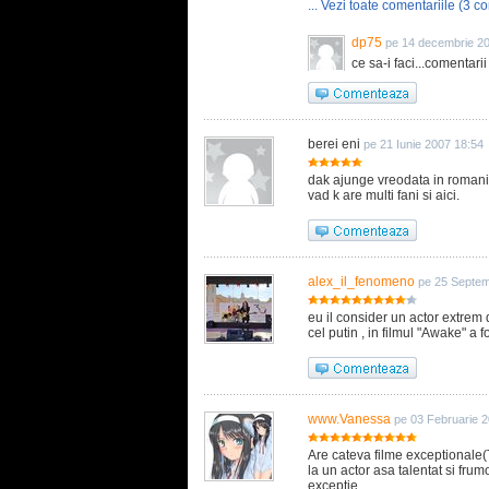
... Vezi toate comentariile (3 co
dp75
pe 14 decembrie 2
ce sa-i faci...comentarii
berei eni
pe 21 Iunie 2007 18:54
dak ajunge vreodata in romania t
vad k are multi fani si aici.
alex_il_fenomeno
pe 25 Septem
eu il consider un actor extrem de
cel putin , in filmul "Awake" a f
www.Vanessa
pe 03 Februarie 2
Are cateva filme exceptionale
la un actor asa talentat si fru
exceptie.