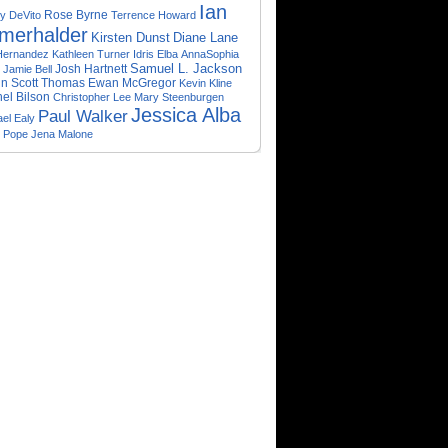
Ian
Rose Byrne
y DeVito
Terrence Howard
merhalder
Kirsten Dunst
Diane Lane
Hernandez
Kathleen Turner
Idris Elba
AnnaSophia
Samuel L. Jackson
Josh Hartnett
Jamie Bell
tin Scott Thomas
Ewan McGregor
Kevin Kline
el Bilson
Christopher Lee
Mary Steenburgen
Jessica Alba
Paul Walker
el Ealy
y Pope
Jena Malone