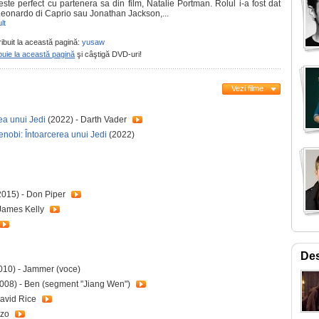
este perfect cu partenera sa din film, Natalie Portman. Rolul i-a fost dat
Leonardo di Caprio sau Jonathan Jackson,...
lt
ribuit la această pagină:
yusaw
buie la această pagină
şi câştigă DVD-uri!
Vezi filme
ea unui Jedi
(2022) - Darth Vader
nobi: Întoarcerea unui Jedi
(2022)
015) - Don Piper
 James Kelly
Des
010) - Jammer (voce)
008) - Ben (segment "Jiang Wen")
David Rice
nzo