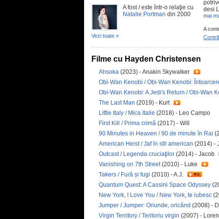
potriv
A fost / este într-o relaţie cu
desi 
Natalie Portman
din 2000
mai mu
A cont
Vezi toate »
Contri
Filme cu Hayden Christensen
Ahsoka
(2023) - Anakin Skywalker
Obi-Wan Kenobi / Obi-Wan Kenobi: Întoarcer
Obi-Wan Kenobi: A Jedi's Return / Obi-Wan Ke
The Last Man
(2019) - Kurt
Little Italy / Mica Italie
(2018) - Leo Campo
First Kill / Prima crimă
(2017) - Will
90 Minutes in Heaven / 90 de minute în Rai
(2
American Heist / Jaf în stil american
(2014) -
Outcast / Legenda cruciaţilor
(2014) - Jacob
Vanishing on 7th Street
(2010) - Luke
Takers / Fură și fugi
(2010) - A.J.
Quantum Quest: A Cassini Space Odyssey
(2
New York, I Love You / New York, te iubesc
(2
Jumper / Jumper: Oriunde, oricând
(2008) - 
Virgin Territory / Teritoriu virgin
(2007) - Lore