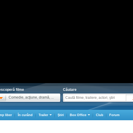
scoperă filme
Căutare
Comedie, acţiune, dramă, ...
mp liber
În curând
Trailer
Ştiri
Box Office
Club
Forum