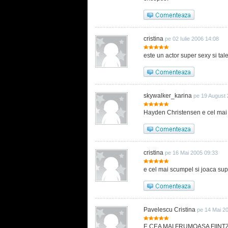
cristina
pe 02 Iulie 2006 14:08
este un actor super sexy si tal
skywalker_karina
pe 19 August 
Hayden Christensen e cel mai bun
cristina
pe 16 Mai 2005 09:33
e cel mai scumpel si joaca sup
Pavelescu Cristina
pe 14 Mai 2
E CEA MAI FRUMOASA FIINT