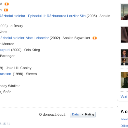
rd
an
Războiul stelelor - Episodul III: Răzbunarea Lorzilor Sith
(2005) - Anakin
003) - el însuși
Glass
Războiul stelelor: Atacul clonelor
(2002) - Anakin Skywalker
m Monroe
urpurii
(2000) - Orin Krieg
 Barringer
) - Jake Hill Conley
 Jackson
(1998) - Steven
eddy Winfield
, tânăr
Vezi 
A c
Ordonează după
Data
Rating
Jewel
8 15:41
Dillon