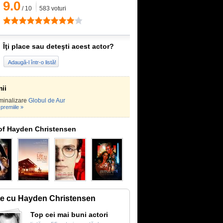
9.0
/
10
583
voturi
Îţi place sau deteşti acest actor?
Adaugă-l într-o listă!
ii
minalizare
Globul de Aur
premiile »
of Hayden Christensen
te cu Hayden Christensen
Top cei mai buni actori