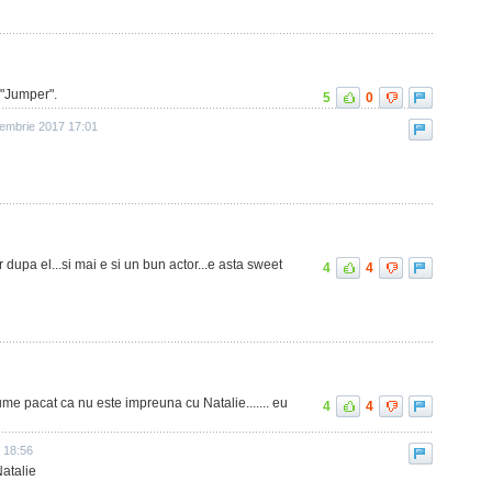
 "Jumper".
5
0
embrie 2017 17:01
 dupa el...si mai e si un bun actor...e asta sweet
4
4
ume pacat ca nu este impreuna cu Natalie....... eu
4
4
1 18:56
Natalie