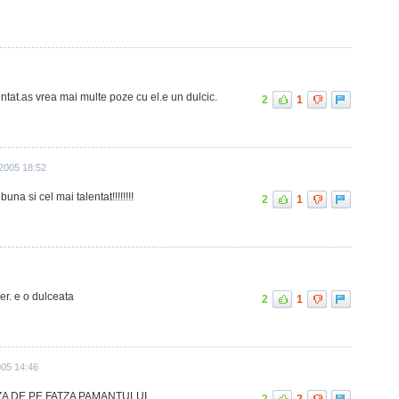
entat.as vrea mai multe poze cu el.e un dulcic.
2
1
2005 18:52
a si cel mai talentat!!!!!!!!
2
1
er. e o dulceata
2
1
005 14:46
ZA DE PE FATZA PAMANTULUI