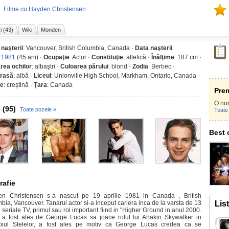
Filme cu Hayden Christensen
i (43)
Wiki
Monden
 naşterii
: Vancouver, British Columbia, Canada ·
Data naşterii
:
.1981
(45 ani) ·
Ocupaţie
: Actor ·
Constituţie
: atletică ·
Înălţime
: 187 cm ·
rea ochilor
: albaştri ·
Culoarea părului
: blond ·
Zodia
: Berbec ·
/rasă
: albă ·
Liceul
: Unionville High School, Markham, Ontario, Canada ·
ie
: creştină ·
Țara
: Canada
Prem
O no
 (95)
Toate pozele »
Toate 
Best 
rafie
n Christensen s-a nascut pe 19 aprilie 1981 in Canada , British
bia, Vancouver. Tanarul actor si-a inceput cariera inca de la varsta de 13
Lis
n seriale TV, primul sau rol important fiind in "Higher Ground in anul 2000.
a fost ales de George Lucas sa joace rolul lui Anakin Skywalker in
iul Stelelor, a fost ales pe motiv ca George Lucas credea ca se