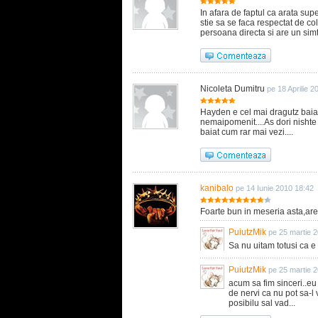
In afara de faptul ca arata sup
stie sa se faca respectat de co
persoana directa si are un simt
Nicoleta Dumitru
pe 18 Aprilie 2
Hayden e cel mai dragutz baiat
nemaipomenit....As dori nishte 
baiat cum rar mai vezi....
kanibalo
pe 14 Iunie 2010 18:42
Foarte bun in meseria asta,are 
PuiutzMik
pe 25 martie 
Sa nu uitam totusi ca e
PuiutzMik
pe 25 martie 
acum sa fim sinceri..eu
de nervi ca nu pot sa-l va
posibilu sal vad...