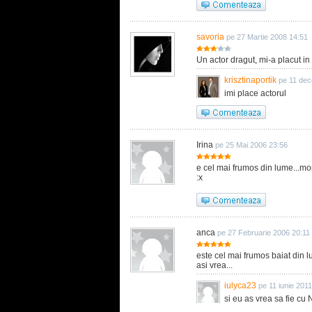
savoria
pe 27 Martie 2008 14:51
Un actor dragut, mi-a placut in
krisztinaportik
pe 11 dec
imi place actorul
Irina
pe 25 Mai 2006 23:56
e cel mai frumos din lume...mor
:x
anca
pe 27 Februarie 2006 20:11
este cel mai frumos baiat din l
asi vrea...
iulyca23
pe 11 iunie 201
si eu as vrea sa fie cu 