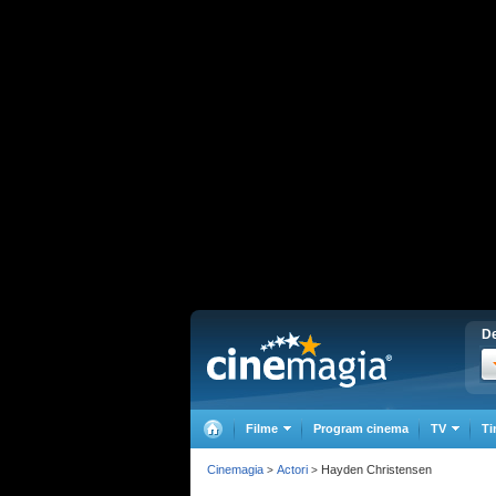
De
Filme
Program cinema
TV
Ti
Cinemagia
Actori
Hayden Christensen
>
>