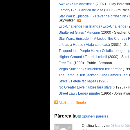
Awake / Sub anestezie
(2007) - Clay Beresfo
Factory Girl / Fabrica de vise
(2006) - muzici
Star Wars: Episode III - Revenge of the Sith / 
Skywalker
Eco-Challenge Fiji Islands / Eco-Challenge
(2
Shattered Glass / Minciuni
(2003) - Stephen 
Star Wars: Episode II - Attack of the Clones / 
Life as a House / Viața ca o casă
(2001) - Sa
Trapped in a Purple Haze / Ostaticul negurii p
Higher Ground / Tineri si rebeli
(2000) - Scott
Free Fall
(1999) - Patrick Brennan
Virgin Suicides / Sinuciderea fecioarelor
(1999
The Famous Jett Jackson / The Famous Jett
Strike! / Fetele fac legea
(1998)
No Greater Love / Iubire fără sfârșit
(1996) - T
Street Law / Legea junglei
(1995) - John Ryan
Vezi toate filmele
Părerea ta
Spune-ţi părerea
Cristina Ivanov
pe 26 Martie 200