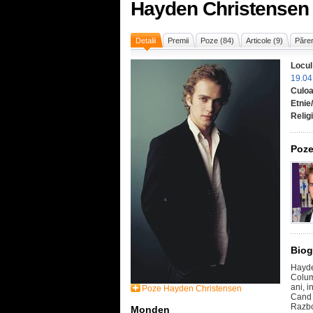
Hayden Christensen
Detalii
Premii
Poze (84)
Articole (9)
Părer
Locul
19.04
Culoa
Etnie
Relig
Poze
Biog
Hayde
Colum
ani, i
Poze Hayden Christensen
Cand 
Razbo
Monden