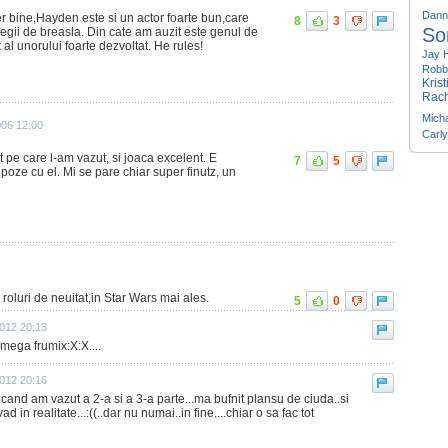
Dann
er bine,Hayden este si un actor foarte bun,care
8
3
So
legii de breasla. Din cate am auzit este genul de
 al unorului foarte dezvoltat. He rules!
Jay 
Robb
Kris
Rach
Micha
006 12:00
Carl
 pe care l-am vazut, si joaca excelent. E
7
5
poze cu el. Mi se pare chiar super finutz, un
roluri de neuitat,in Star Wars mai ales.
5
0
2012 20:13
 mega frumix:X:X....
2012 20:16
 cand am vazut a 2-a si a 3-a parte...ma bufnit plansu de ciuda..si
d in realitate...:((..dar nu numai..in fine....chiar o sa fac tot