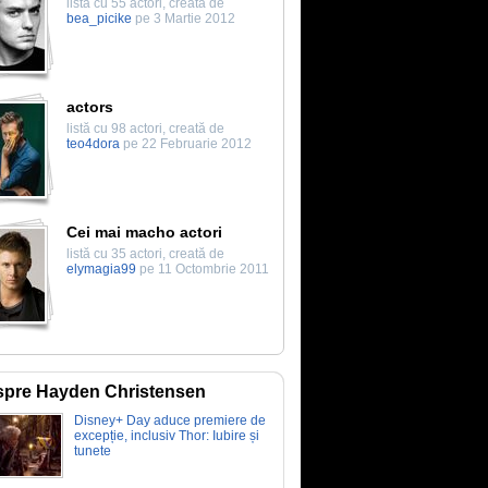
listă cu 55 actori, creată de
bea_picike
pe 3 Martie 2012
actors
listă cu 98 actori, creată de
teo4dora
pe 22 Februarie 2012
Cei mai macho actori
listă cu 35 actori, creată de
elymagia99
pe 11 Octombrie 2011
pre Hayden Christensen
Disney+ Day aduce premiere de
excepție, inclusiv Thor: Iubire și
tunete