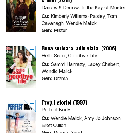
crimei (2018)
Darrow & Darrow: In the Key of Murder
Cu:
Kimberly Williams-Paisley, Tom
Cavanagh, Wendie Malick
Gen:
Mister
Buna surioara, adio viata! (2006)
Hello Sister, Goodbye Life
Cu:
Sammi Hanratty, Lacey Chabert,
Wendie Malick
Gen:
Dramă
Prețul gloriei (1997)
Perfect Body
Cu:
Wendie Malick, Amy Jo Johnson,
Brett Cullen
Gen:
Dramă, Sport