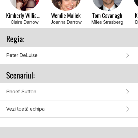
Kimberly Williams-Paisley
Wendie Malick
Tom Cavanagh
K
Claire Darrow
Joanna Darrow
Miles Strasberg
D
Regia:
Peter DeLuise
Scenariul:
Phoef Sutton
Vezi toată echipa