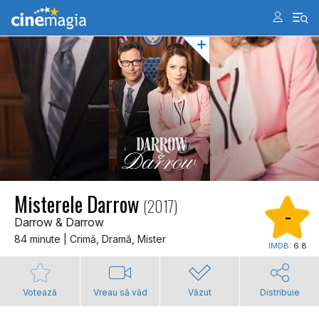
Misterele Darrow
(2017)
-
Darrow & Darrow
84 minute | Crimă, Dramă, Mister
IMDB:
6.8
Votează
Vreau să văd
Văzut
Distribuie