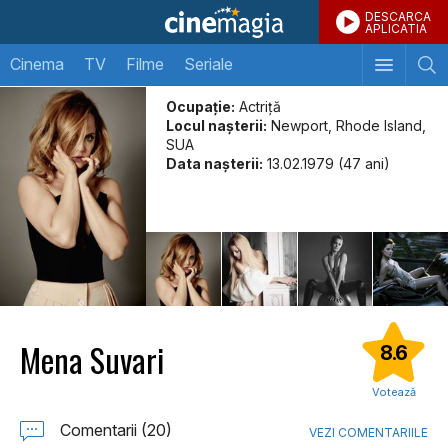
DESCARCA
APLICATIA
Cinema
TV
Filme
Seriale
Ocupație:
Actriță
Locul naşterii:
Newport, Rhode Island,
SUA
Data naşterii:
13.02.1979 (47 ani)
Mena Suvari
8.6
Votează
Comentarii (20)
VEZI COMENTARIILE