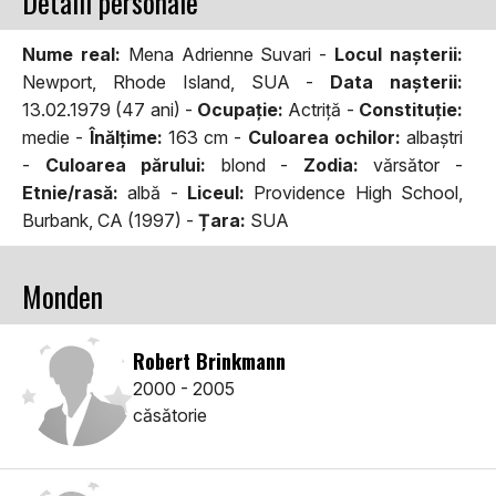
Detalii personale
Nume real:
Mena Adrienne Suvari -
Locul naşterii:
Newport, Rhode Island, SUA -
Data naşterii:
13.02.1979 (47 ani) -
Ocupaţie:
Actriță -
Constituţie:
medie -
Înălţime:
163 cm -
Culoarea ochilor:
albaștri
-
Culoarea părului:
blond -
Zodia:
vărsător -
Etnie/rasă:
albă -
Liceul:
Providence High School,
Burbank, CA (1997) -
Țara:
SUA
Monden
Robert Brinkmann
2000 - 2005
căsătorie