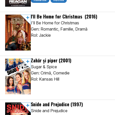
I'll Be Home for Christmas
(2016)
I'll Be Home for Christmas
Gen: Romantic, Familie, Dramă
Rol: Jackie
Zahăr și piper
(2001)
Sugar & Spice
Gen: Crimă, Comedie
Rol: Kansas Hill
Snide and Prejudice
(1997)
Snide and Prejudice