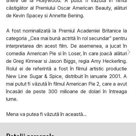
tinere de la Hollywood. A putut fi vãzutã în filmul
câstigãtor al Premiului Oscar American Beauty, alãturi
de Kevin Spacey si Annette Bening.
A fost nominalizatã la Premiul Academiei Britanice la
categoria ,,Cea mai bunã actritã în rol secundar” pentru
interpretarea din acest film. De asemenea, a jucat în
comedia American Pie si în Loser, în care joacã alãturi
de Greg Kinnear si Jason Biggs, regia Amy Heckerling.
Rolul ei de referintã a fost în filmul artistic productie
New Line Sugar & Spice, distribuit în ianuarie 2001. A
mai putut fi vãzutã în filmul American Pie 2, care a avut
încasãri de peste 300 milioane de dolari în întreaga
lume.
Mena va putea fi vãzutã în aceastã...