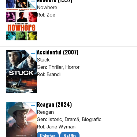
Nowhere
Rol: Zoe
Accidentul
(2007)
Stuck
Gen: Thriller, Horror
Rol: Brandi
Reagan
(2024)
Reagan
Gen: Istoric, Dramă, Biografic
Rol: Jane Wyman
Rakuten
Netflix