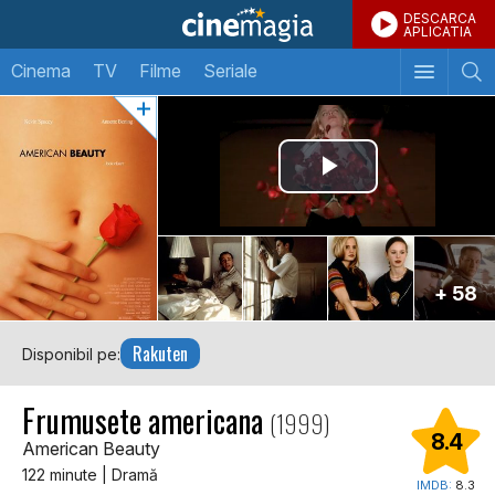
DESCARCA
APLICATIA
Cinema
TV
Filme
Seriale
+ 58
Rakuten
Disponibil pe:
Frumusete americana
(1999)
8.4
American Beauty
122 minute | Dramă
IMDB:
8.3