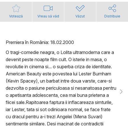
Votează
Vreau să văd
Văzut
Distribuie
Premiera în România: 18.02.2000
O tragi-comedie neagra, o Lolita ultramoderna care a
devenit peste noapte film cult. O isterie in masa, o
revolutie in cinema si... o superba criza de identitate.
American Beauty este povestea lui Lester Burnham
(Kevin Spacey), un barbat intre doua varste, care-si
dezvolta o pasiune periculoasa si nesanatoasa pentru
o apetisanta adolescenta, cea mai buna prietena a
fiicei sale.Rapitoarea faptura ii inflacareaza simturile,
iar Lester, tata si sot odinioara normal, se face frate
cu dracul pentru a-i trezi Angelei (Mena Suvari)
sentimente similare. Desi macinat de contradictii