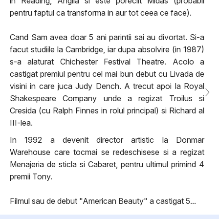
in Reading, Anglia si este poreclit Midas (probabil
pentru faptul ca transforma in aur tot ceea ce face).
Cand Sam avea doar 5 ani parintii sai au divortat. Si-a
facut studiile la Cambridge, iar dupa absolvire (in 1987)
s-a alaturat Chichester Festival Theatre. Acolo a
castigat premiul pentru cel mai bun debut cu Livada de
visini in care juca Judy Dench. A trecut apoi la Royal
Shakespeare Company unde a regizat Troilus si
Cresida (cu Ralph Finnes in rolul principal) si Richard al
III-lea.
In 1992 a devenit director artistic la Donmar
Warehouse care tocmai se redeschisese si a regizat
Menajeria de sticla si Cabaret, pentru ultimul primind 4
premii Tony.
Filmul sau de debut "American Beauty" a castigat 5...