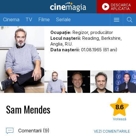
DESCARCA
APLICATIA
Cinema
TV
Filme
Seriale
Ocupație:
Regizor, producător
Locul naşterii:
Reading, Berkshire,
Anglia, R.U.
Data naşterii:
01.08.1965 (61 ani)
Sam Mendes
8.6
Votează
Comentarii (9)
VEZI COMENTARIILE