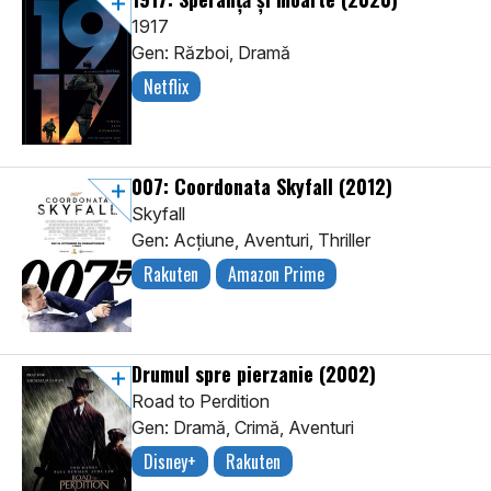
1917
Gen: Război, Dramă
Netflix
007: Coordonata Skyfall
(2012)
Skyfall
Gen: Acţiune, Aventuri, Thriller
Rakuten
Amazon Prime
Drumul spre pierzanie
(2002)
Road to Perdition
Gen: Dramă, Crimă, Aventuri
Disney+
Rakuten