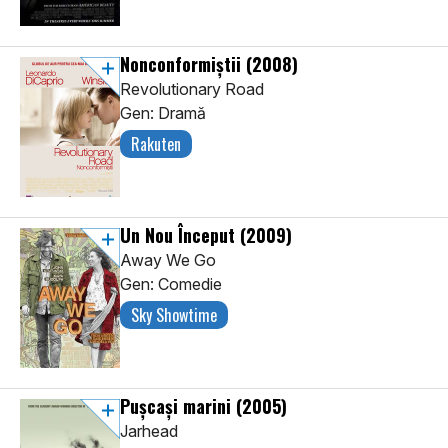
Nonconformiștii
(2008)
Revolutionary Road
Gen: Dramă
Rakuten
Un Nou Început
(2009)
Away We Go
Gen: Comedie
Sky Showtime
Pușcași marini
(2005)
Jarhead