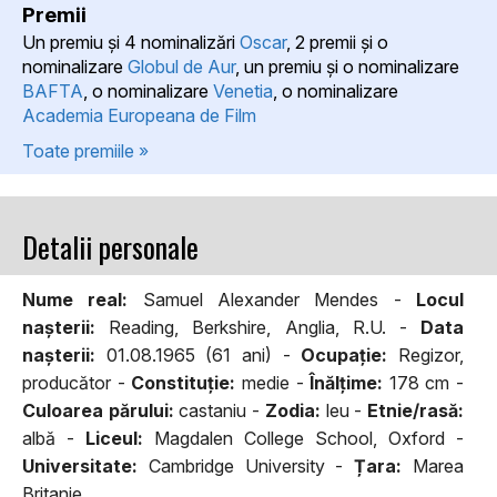
Premii
Un premiu şi 4 nominalizări
Oscar
, 2 premii şi o
nominalizare
Globul de Aur
, un premiu şi o nominalizare
BAFTA
, o nominalizare
Venetia
, o nominalizare
Academia Europeana de Film
Toate premiile »
Detalii personale
Nume real:
Samuel Alexander Mendes -
Locul
naşterii:
Reading, Berkshire, Anglia, R.U. -
Data
naşterii:
01.08.1965 (61 ani) -
Ocupaţie:
Regizor,
producător -
Constituţie:
medie -
Înălţime:
178 cm -
Culoarea părului:
castaniu -
Zodia:
leu -
Etnie/rasă:
albă -
Liceul:
Magdalen College School, Oxford -
Universitate:
Cambridge University -
Țara:
Marea
Britanie