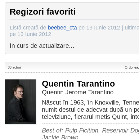
Regizori favoriti
Listă creată de
beebee_cta
pe 13 Iunie 2012 | ultim
pe 13 Iunie 2012
In curs de actualizare...
30 actori
Ordoneaz
Quentin Tarantino
Quentin Jerome Tarantino
Nãscut în 1963, în Knoxville, Tenne
numit destul de adecvat dupã un per
televiziune, fierarul metis Quint, in
Best of: Pulp Ficition, Reservoir Do
Jackie Brown