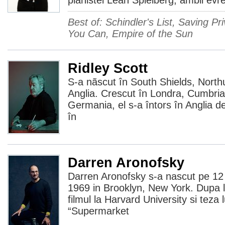
pianistei Leah Spielberg, ambii evre
Best of: Schindler's List, Saving P
You Can, Empire of the Sun
Ridley Scott
S-a nãscut în South Shields, Nort
Anglia. Crescut în Londra, Cumbria,
Germania, el s-a întors în Anglia d
în
Darren Aronofsky
Darren Aronofsky s-a nascut pe 12
1969 in Brooklyn, New York. Dupa l
filmul la Harvard University si teza l
“Supermarket