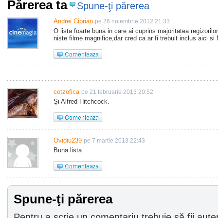
Părerea ta
Spune-ţi părerea
Andrei.Ciprian
pe 26 noiembrie 2012 21:33
O lista foarte buna in care ai cuprins majoritatea regizorilo
niste filme magnifice,dar cred ca ar fi trebuit inclus aici s
cotzofica
pe 21 februarie 2013 20:52
Şi Alfred Hitchcock.
Ovidiu239
pe 7 martie 2013 22:43
Buna lista
Spune-ţi părerea
Pentru a scrie un comentariu trebuie să fii auten