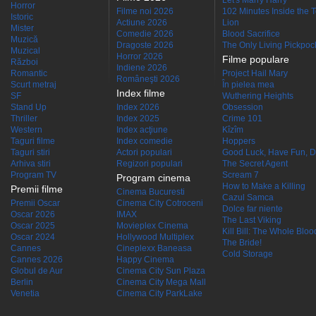
Let's Marry Harry
Horror
Filme noi 2026
102 Minutes Inside the 
Istoric
Actiune 2026
Lion
Mister
Comedie 2026
Blood Sacrifice
Muzică
Dragoste 2026
The Only Living Pickpocke
Muzical
Horror 2026
Filme populare
Război
Indiene 2026
Romantic
Project Hail Mary
Româneşti 2026
Scurt metraj
În pielea mea
Index filme
SF
Wuthering Heights
Stand Up
Index 2026
Obsession
Thriller
Index 2025
Crime 101
Western
Index acţiune
Kîzîm
Taguri filme
Index comedie
Hoppers
Taguri stiri
Actori populari
Good Luck, Have Fun, D
Arhiva stiri
Regizori populari
The Secret Agent
Program TV
Scream 7
Program cinema
How to Make a Killing
Premii filme
Cinema Bucuresti
Cazul Samca
Premii Oscar
Cinema City Cotroceni
Dolce far niente
Oscar 2026
IMAX
The Last Viking
Oscar 2025
Movieplex Cinema
Kill Bill: The Whole Blood
Oscar 2024
Hollywood Multiplex
The Bride!
Cannes
Cineplexx Baneasa
Cold Storage
Cannes 2026
Happy Cinema
Globul de Aur
Cinema City Sun Plaza
Berlin
Cinema City Mega Mall
Venetia
Cinema City ParkLake