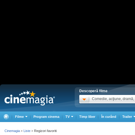
Descoperă filme
Comedie, acţiune, dramă, .
Filme
Program cinema
TV
Timp liber
În curând
Trailer
Cinemagia
Liste
Regizori favoriti
>
>