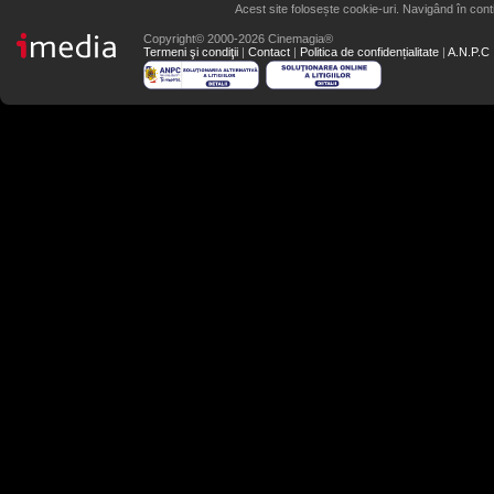
Acest site folosește cookie-uri. Navigând în conti
Copyright© 2000-2026 Cinemagia®
Termeni şi condiţii
|
Contact
|
Politica de confidențialitate
|
A.N.P.C