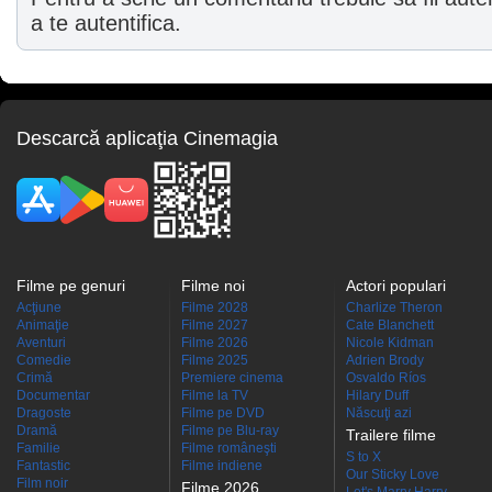
a te autentifica.
Descarcă aplicaţia Cinemagia
Filme pe genuri
Filme noi
Actori populari
Acţiune
Filme 2028
Charlize Theron
Animaţie
Filme 2027
Cate Blanchett
Aventuri
Filme 2026
Nicole Kidman
Comedie
Filme 2025
Adrien Brody
Crimă
Premiere cinema
Osvaldo Ríos
Documentar
Filme la TV
Hilary Duff
Dragoste
Filme pe DVD
Născuţi azi
Dramă
Filme pe Blu-ray
Trailere filme
Familie
Filme româneşti
S to X
Fantastic
Filme indiene
Our Sticky Love
Film noir
Filme 2026