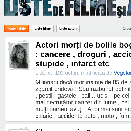
Toate listele
Liste filme
Liste actori
Ordo
Actori morți de bolile bo
: cancere , droguri , acc
stupide , infarct etc
Listă cu 193 actori, modificată de
Vegeta
Milionarii dacă mor inainte de 85 de
zgarcit undeva ! Sau razbunat definitiv
, pestii , gastele , caii .. ucisi , pe ce
mai necruţător cancer din lume , cel
mulţi oameni avuţi . Apoi mai sunt acc
calarie , accidente auto , moto , fumăto