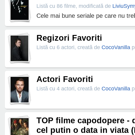
Listă cu 86 filme, modificată de
LiviuSym
Cele mai bune seriale pe care nu treb
Regizori Favoriti
Listă cu 6 actori, creată de
CocoVanilla
p
Actori Favoriti
Listă cu 4 actori, creată de
CocoVanilla
p
TOP filme capodopere - 
cel putin o data in viata (I