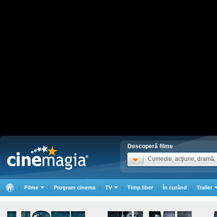
Descoperă filme
Comedie, acţiune, dramă, .
Filme
Program cinema
TV
Timp liber
În curând
Trailer