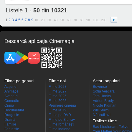
Listele
1
-
50
din
10321
1
2
3
4
5
6
7
8
9
10..
20..
30..
40..
50..
60..
70..
80..
90..
100..
200..
Descarcă aplicaţia Cinemagia
Filme pe genuri
Filme noi
Actori populari
Acţiune
Filme 2028
Beyoncé
Animaţie
Filme 2027
Sofía Vergara
Aventuri
Filme 2026
Tom Hanks
Comedie
Filme 2025
Adrien Brody
Crimă
Premiere cinema
Nicole Kidman
Documentar
Filme la TV
Will Smith
Dragoste
Filme pe DVD
Născuţi azi
Dramă
Filme pe Blu-ray
Trailere filme
Familie
Filme româneşti
Bad Lieutenant: Tokyo
Fantastic
Filme indiene
Your Mother Your Mother 