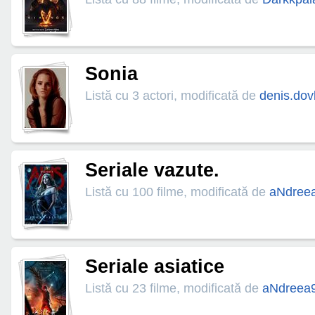
Sonia
Listă cu 3 actori, modificată de
denis.dov
Seriale vazute.
Listă cu 100 filme, modificată de
aNdree
Seriale asiatice
Listă cu 23 filme, modificată de
aNdreea