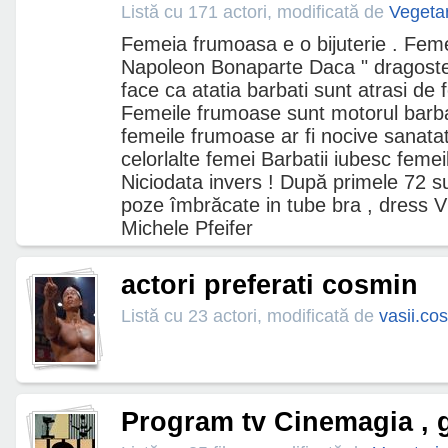
Listă cu 171 actori, modificată de
Vegeta
Femeia frumoasa e o bijuterie . Fem
Napoleon Bonaparte Daca " dragoste
face ca atatia barbati sunt atrasi de
Femeile frumoase sunt motorul barbat
femeile frumoase ar fi nocive sanatati
celorlalte femei Barbatii iubesc femeil
Niciodata invers ! După primele 72 s
poze îmbrăcate in tube bra , dress Viz
Michele Pfeifer
actori preferati cosmin
Listă cu 23 actori, modificată de
vasii.co
Program tv Cinemagia , g