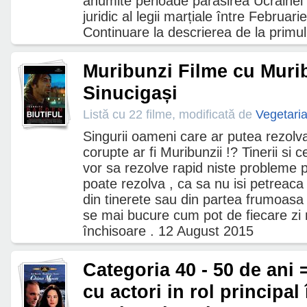
anumite perioade părăsirea Ucrainei 
juridic al legii marțiale între Februar
Continuare la descrierea de la primul 
Muribunzi Filme cu Murib
Sinucigași
Listă cu 22 filme, modificată de
Vegetari
Singurii oameni care ar putea rezolva
corupte ar fi Muribunzii !? Tinerii si 
vor sa rezolve rapid niste probleme pe
poate rezolva , ca sa nu isi petreaca
din tinerete sau din partea frumoasa a
se mai bucure cum pot de fiecare zi
închisoare . 12 August 2015
Categoria 40 - 50 de ani 
cu actori in rol principal 