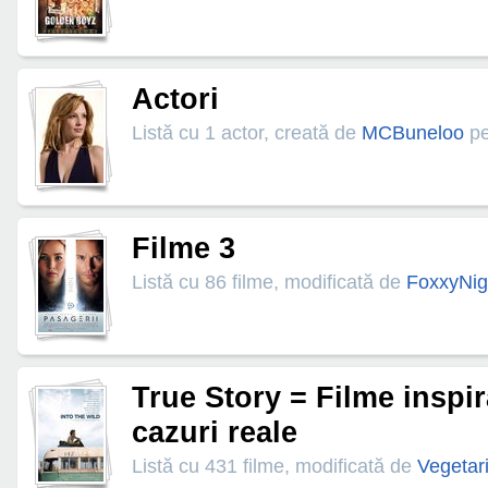
Actori
Listă cu 1 actor, creată de
MCBuneloo
pe
Filme 3
Listă cu 86 filme, modificată de
FoxxyNig
True Story = Filme inspir
cazuri reale
Listă cu 431 filme, modificată de
Vegetar