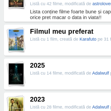
Listă cu 42 filme, modificată de
astrolov
Lista conține filme foarte bune și c
orice pret macar o data in viata!!
Filmul meu preferat
Listă cu 1 film, creată de
Karafuto
pe 31 
2025
Listă cu 14 filme, modificată de
Adalwulf
2023
Listă cu 28 filme, modificată de
Adalwulf