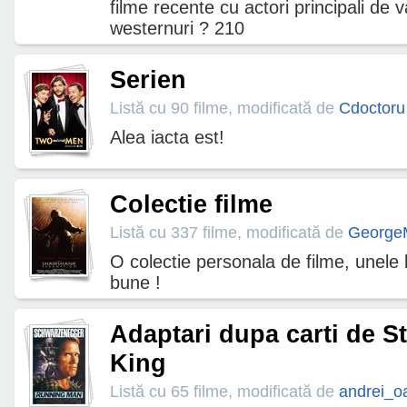
filme recente cu actori principali de v
westernuri ? 210
Serien
Listă cu 90 filme, modificată de
Cdoctoru
Alea iacta est!
Colectie filme
Listă cu 337 filme, modificată de
George
O colectie personala de filme, unele 
bune !
Adaptari dupa carti de S
King
Listă cu 65 filme, modificată de
andrei_o