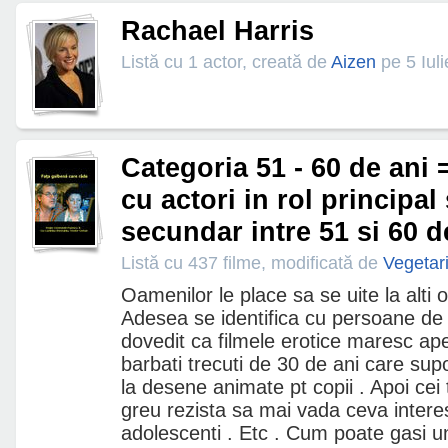
Rachael Harris
Listă cu 1 actor, creată de
Aizen
pe 5 Iul
Categoria 51 - 60 de ani 
cu actori in rol principal
secundar intre 51 si 60 d
Listă cu 437 filme, modificată de
Vegetar
Oamenilor le place sa se uite la alti
Adesea se identifica cu persoane de 
dovedit ca filmele erotice maresc apet
barbati trecuti de 30 de ani care sup
la desene animate pt copii . Apoi cei 
greu rezista sa mai vada ceva interes
adolescenti . Etc . Cum poate gasi u