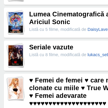
Lumea Cinematografică a
Ariciul Sonic
Listă cu 5 filme, modificată de
DaisyLave
Seriale vazute
Listă cu 8 filme, modificată de
lukacs_se
♥ Femei de femei ♥ care 
clonate cu miile ♥ True
♥ Femei adevarate
♥♥♥♥♥♥♥♥♥♥♥♥♥♥♥♥♥♥♥♥