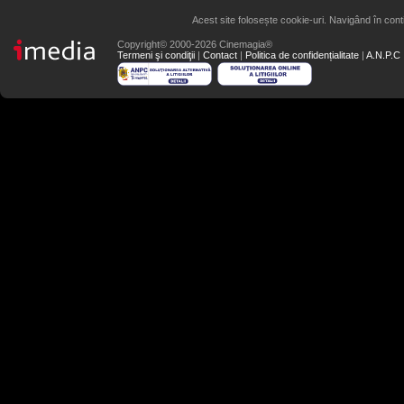
Acest site folosește cookie-uri. Navigând în conti
Copyright© 2000-2026 Cinemagia®
Termeni şi condiţii
|
Contact
|
Politica de confidențialitate
|
A.N.P.C