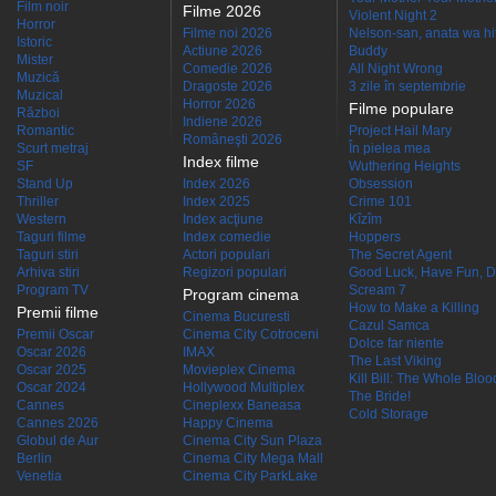
Film noir
Filme 2026
Violent Night 2
Horror
Filme noi 2026
Nelson-san, anata wa hit
Istoric
Actiune 2026
Buddy
Mister
Comedie 2026
All Night Wrong
Muzică
Dragoste 2026
3 zile în septembrie
Muzical
Horror 2026
Filme populare
Război
Indiene 2026
Romantic
Project Hail Mary
Româneşti 2026
Scurt metraj
În pielea mea
Index filme
SF
Wuthering Heights
Stand Up
Index 2026
Obsession
Thriller
Index 2025
Crime 101
Western
Index acţiune
Kîzîm
Taguri filme
Index comedie
Hoppers
Taguri stiri
Actori populari
The Secret Agent
Arhiva stiri
Regizori populari
Good Luck, Have Fun, D
Program TV
Scream 7
Program cinema
How to Make a Killing
Premii filme
Cinema Bucuresti
Cazul Samca
Premii Oscar
Cinema City Cotroceni
Dolce far niente
Oscar 2026
IMAX
The Last Viking
Oscar 2025
Movieplex Cinema
Kill Bill: The Whole Blood
Oscar 2024
Hollywood Multiplex
The Bride!
Cannes
Cineplexx Baneasa
Cold Storage
Cannes 2026
Happy Cinema
Globul de Aur
Cinema City Sun Plaza
Berlin
Cinema City Mega Mall
Venetia
Cinema City ParkLake