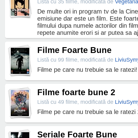
Listă cu 35 filme, modificată de
Vegetari
De multe ori in program tv de la Cin
emisiune dar este un film. Este foar
filmului dupa numele actorilor din fil
repete anumite erori si ar putea sa a
Filme Foarte Bune
Listă cu 99 filme, modificată de
LiviuSym
Filme pe care nu trebuie sa le ratezi!
Filme foarte bune 2
Listă cu 49 filme, modificată de
LiviuSym
Filme pe care nu trebuie sa le ratezi
Seriale Foarte Bune