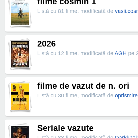
filme cosmin 1
Listă cu 81 filme, modificată de
vasii.cos
2026
Listă cu 12 filme, modificată de
AGH
pe 2
filme de vazut de n. ori
Listă cu 30 filme, modificată de
oprismire
Seriale vazute
Listă cu 88 filme, modificată de
Darkkpal