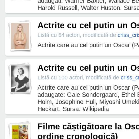
adaugati: Warner Baxter, Wallace B
Harold Russell, Walter Huston. Surs
Actrite cu cel putin un Os
Listă cu 54 actori, modificată de
criss_cri
Actrite care au cel putin un Oscar (
Actrite cu cel putin un Os
Listă cu 100 actori, modificată de
criss_c
Actrite care au cel putin un Oscar (
adaugate: Gale Sondergaard, Ethel 
Holm, Josephine Hull, Miyoshi Umeki
Heckart. Sursa: Wikipedia
Filme câștigătoare la Osc
ordine cronologică)