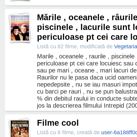
Mările , oceanele , râurile
piscinele , lacurile sunt 
periculoase pt cei care l
Listă cu 82 filme, modificată de
Vegetari
Marile , oceanele , raurile , piscinele 
periculoase pt cei care locuiesc sau
sau pe mari , oceane , mari lacuri de
Raurilor nu le pasa daca ucid oamen
nepedepsite , nu se iau masuri impot
cu barci pe rauri , nu se pun balustra
% din debitul raului in conducte subt
jos la descrierea filmului Intrepid (20
Filme cool
Listă cu 6 filme, creată de
user-6a188ff0