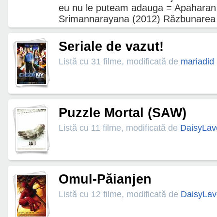
eu nu le puteam adauga = Apaharan 
Srimannarayana (2012) Răzbunarea u
Seriale de vazut!
Listă cu 31 filme, modificată de
mariadid
Puzzle Mortal (SAW)
Listă cu 11 filme, modificată de
DaisyLav
Omul-Păianjen
Listă cu 12 filme, modificată de
DaisyLav