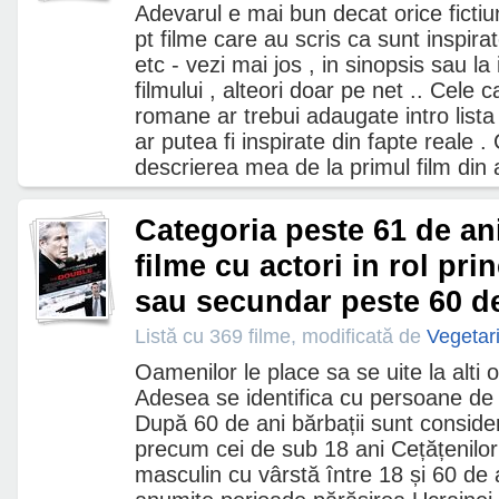
Adevarul e mai bun decat orice fictiu
pt filme care au scris ca sunt inspira
etc - vezi mai jos , in sinopsis sau la 
filmului , alteori doar pe net .. Cele
romane ar trebui adaugate intro lista
ar putea fi inspirate din fapte reale .
descrierea mea de la primul film din a
Categoria peste 61 de an
filme cu actori in rol pri
sau secundar peste 60 d
Listă cu 369 filme, modificată de
Vegetar
Oamenilor le place sa se uite la alti
Adesea se identifica cu persoane de 
După 60 de ani bărbații sunt consider
precum cei de sub 18 ani Cețățenilor
masculin cu vârstă între 18 și 60 de an