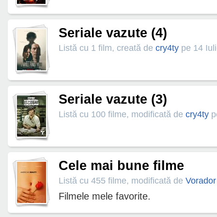
Seriale vazute (4)
Listă cu 1 film, creată de
cry4ty
pe 14 Iul
Seriale vazute (3)
Listă cu 100 filme, modificată de
cry4ty
pe
Cele mai bune filme
Listă cu 455 filme, modificată de
Vorador
Filmele mele favorite.