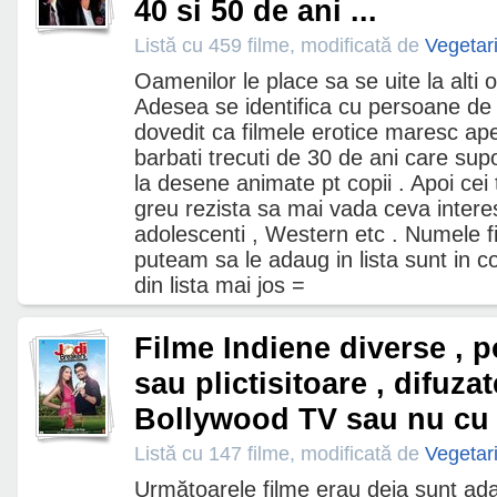
40 si 50 de ani ...
Listă cu 459 filme, modificată de
Vegetar
Oamenilor le place sa se uite la alti
Adesea se identifica cu persoane de 
dovedit ca filmele erotice maresc apet
barbati trecuti de 30 de ani care sup
la desene animate pt copii . Apoi cei 
greu rezista sa mai vada ceva interes
adolescenti , Western etc . Numele f
puteam sa le adaug in lista sunt in co
din lista mai jos =
Filme Indiene diverse , po
sau plictisitoare , difuzat
Bollywood TV sau nu cu d
Listă cu 147 filme, modificată de
Vegetar
Următoarele filme erau deja sunt adau