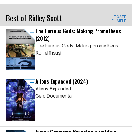
Best of Ridley Scott
TOATE
FILMELE
The Furious Gods: Making Prometheus
(2012)
The Furious Gods: Making Prometheus
Rol: el însuși
Aliens Expanded
(2024)
Aliens Expanded
Gen: Documentar
James Cameron: Povestea științifico-