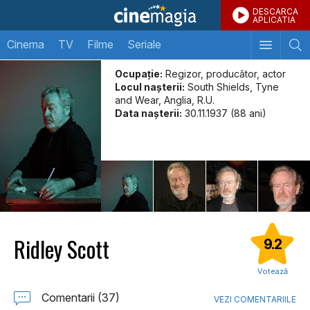
DESCARCA
APLICATIA
Cinema
TV
Filme
Seriale
Ocupație:
Regizor, producător, actor
Locul naşterii:
South Shields, Tyne
and Wear, Anglia, R.U.
Data naşterii:
30.11.1937 (88 ani)
Ridley Scott
9.2
Votează
Comentarii (37)
VEZI COMENTARIILE