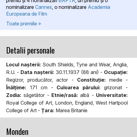
premiu şi 4 nominalizări
BAFTA
, un premiu şi o
nominalizare
Cannes
, o nominalizare
Academia
Europeana de Film
Toate premiile »
Detalii personale
Locul naşterii:
South Shields, Tyne and Wear, Anglia,
R.U. -
Data naşterii:
30.11.1937 (88 ani) -
Ocupaţie:
Regizor, producător, actor -
Constituţie:
medie -
Înălţime:
171 cm -
Culoarea părului:
grizonat -
Zodia:
săgetător -
Etnie/rasă:
albă -
Universitate:
Royal College of Art, London, England, West Hartpool
College of Art -
Țara:
Marea Britanie
Monden