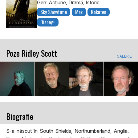
Gen: Acţiune, Dramă, Istoric
Sky Showtime
Max
Rakuten
Disney+
Poze Ridley Scott
GALERIE
Biografie
S-a nãscut în South Shields, Northumberland, Anglia.