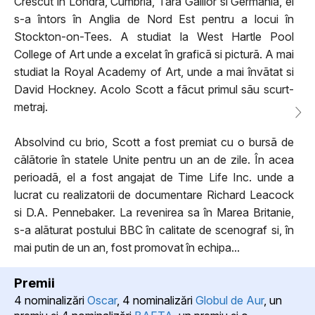
Crescut în Londra, Cumbria, Tara Galilor si Germania, el
s-a întors în Anglia de Nord Est pentru a locui în
Stockton-on-Tees. A studiat la West Hartle Pool
College of Art unde a excelat în graficã si picturã. A mai
studiat la Royal Academy of Art, unde a mai învãtat si
David Hockney. Acolo Scott a fãcut primul sãu scurt-
metraj.
Absolvind cu brio, Scott a fost premiat cu o bursã de
cãlãtorie în statele Unite pentru un an de zile. În acea
perioadã, el a fost angajat de Time Life Inc. unde a
lucrat cu realizatorii de documentare Richard Leacock
si D.A. Pennebaker. La revenirea sa în Marea Britanie,
s-a alãturat postului BBC în calitate de scenograf si, în
mai putin de un an, fost promovat în echipa...
Premii
4 nominalizări
Oscar
, 4 nominalizări
Globul de Aur
, un