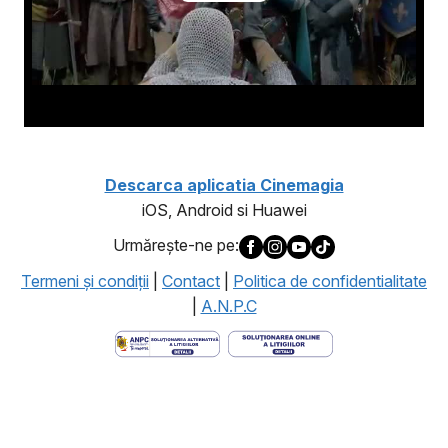
Descarca aplicatia Cinemagia
iOS, Android si Huawei
Urmăreşte-ne pe:
Termeni şi condiţii
|
Contact
|
Politica de confidentialitate
|
A.N.P.C