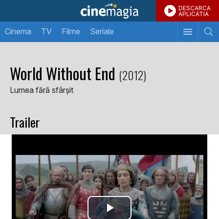
DESCARCA
APLICATIA
Cinema
TV
Filme
Seriale
World Without End
(2012)
Lumea fără sfârșit
Trailer