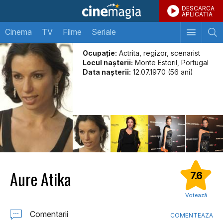
DESCARCA
APLICATIA
Cinema
TV
Filme
Seriale
Ocupație:
Actrita, regizor, scenarist
Locul naşterii:
Monte Estoril, Portugal
Data naşterii:
12.07.1970 (56 ani)
Aure Atika
7.6
Votează
Comentarii
COMENTEAZA