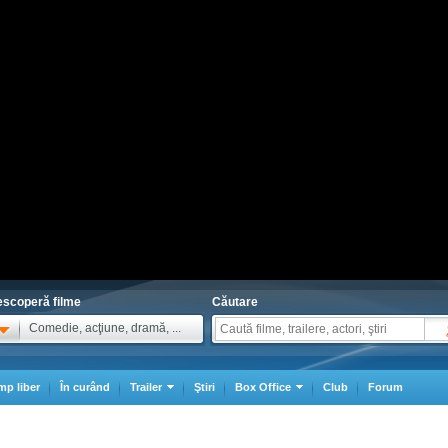
scoperă filme
Căutare
Comedie, acţiune, dramă, ...
mp liber
În curând
Trailer
Ştiri
Box Office
Club
Forum