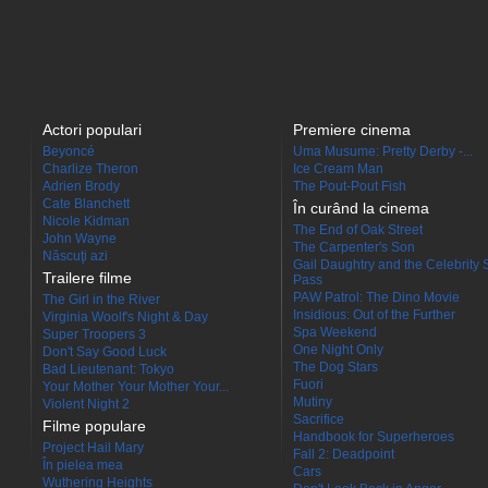
Actori populari
Premiere cinema
Beyoncé
Uma Musume: Pretty Derby -...
Charlize Theron
Ice Cream Man
Adrien Brody
The Pout-Pout Fish
Cate Blanchett
În curând la cinema
Nicole Kidman
The End of Oak Street
John Wayne
The Carpenter's Son
Născuţi azi
Gail Daughtry and the Celebrity 
Trailere filme
Pass
PAW Patrol: The Dino Movie
The Girl in the River
Insidious: Out of the Further
Virginia Woolf's Night & Day
Spa Weekend
Super Troopers 3
One Night Only
Don't Say Good Luck
The Dog Stars
Bad Lieutenant: Tokyo
Fuori
Your Mother Your Mother Your...
Mutiny
Violent Night 2
Sacrifice
Filme populare
Handbook for Superheroes
Project Hail Mary
Fall 2: Deadpoint
În pielea mea
Cars
Wuthering Heights