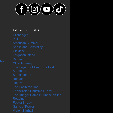
Filme noi în SUA
Cliffhanger
P31
American Summer
Sense and Sensibility
Clayface
Forgotten Island
Digger
Sex
Other Mommy
The Legend of Aang: The Last
Airbender
Street Fighter
Remain
Jimmy
The Cat in the Hat
Ebenezer: A Christmas Carol
The Hunger Games: Sunrise on the
Reaping
Focker-in-Law
Game of Power
Violent Night 2