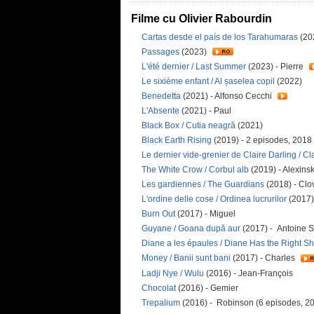
Filme cu Olivier Rabourdin
Cartas desde el país de los Tarahumaras
(20
Passages
(2023)
L'été dernier / Last Summer
(2023) - Pierre
Le sixième enfant / Al șaselea copil
(2022)
Benedetta
(2021) - Alfonso Cecchi
L'Absente
(2021) - Paul
Black Box / Cutia neagră
(2021)
Black Earth Rising
(2019) - 2 episodes, 2018
Le dernier vide-grenier de Claire Darling / Cl
The White Crow / Corbul alb
(2019) - Alexins
Les gardiennes / The Guardians
(2018) - Clo
L'ordine delle cose / Ordinea lucrurilor
(2017)
Burn Out
(2017) - Miguel
Guyane / Goana după aur
(2017) - Antoine Se
Diane a les épaules / Diane Has the Right S
Money / Banii sunt bani
(2017) - Charles
Ladji Nye / Wulu
(2016) - Jean-François
Chocolat
(2016) - Gemier
Trepalium
(2016) - Robinson (6 episodes, 2