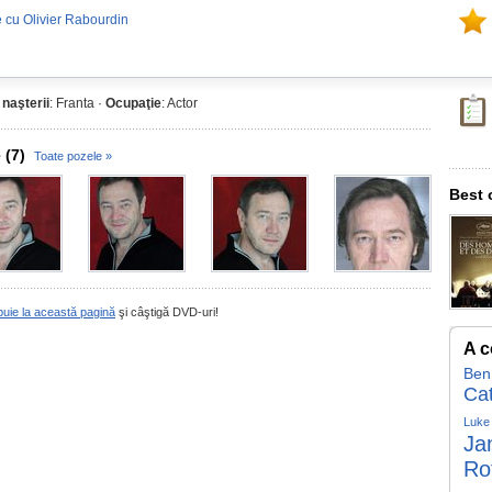
 cu Olivier Rabourdin
 naşterii
: Franta ·
Ocupaţie
: Actor
 (7)
Toate pozele »
Best 
buie la această pagină
şi câştigă DVD-uri!
A c
Ben
Ca
Luke
Ja
Ro