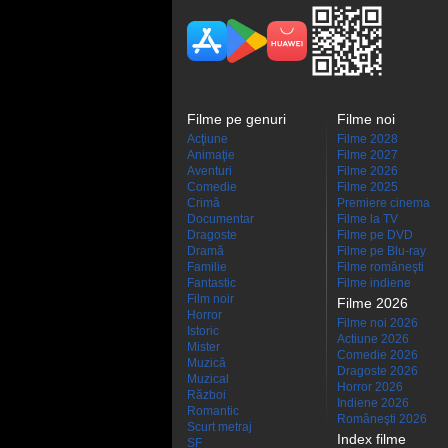
Filme pe genuri
Filme noi
Acţiune
Filme 2028
Animaţie
Filme 2027
Aventuri
Filme 2026
Comedie
Filme 2025
Crimă
Premiere cinema
Documentar
Filme la TV
Dragoste
Filme pe DVD
Dramă
Filme pe Blu-ray
Familie
Filme româneşti
Fantastic
Filme indiene
Film noir
Filme 2026
Horror
Filme noi 2026
Istoric
Actiune 2026
Mister
Comedie 2026
Muzică
Dragoste 2026
Muzical
Horror 2026
Război
Indiene 2026
Romantic
Româneşti 2026
Scurt metraj
Index filme
SF