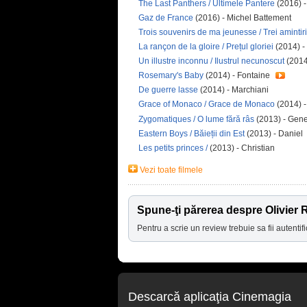
The Last Panthers / Ultimele Pantere
(2016) 
Gaz de France
(2016) - Michel Battement
Trois souvenirs de ma jeunesse / Trei amintiri
La rançon de la gloire / Prețul gloriei
(2014) -
Un illustre inconnu / Ilustrul necunoscut
(2014
Rosemary's Baby
(2014) - Fontaine
De guerre lasse
(2014) - Marchiani
Grace of Monaco / Grace de Monaco
(2014) -
Zygomatiques / O lume fără râs
(2013) - Gen
Eastern Boys / Băieții din Est
(2013) - Daniel
Les petits princes /
(2013) - Christian
Vezi toate filmele
Spune-ţi părerea despre Olivier
Pentru a scrie un review trebuie sa fii autentifi
Descarcă aplicaţia Cinemagia