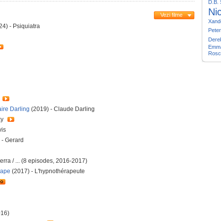
D.B.
Ni
Vezi filme
Xand
24) - Psiquiatra
Pete
Dere
Emma
Rosc
aire Darling
(2019) - Claude Darling
ky
vis
 - Gerard
rra / ... (8 episodes, 2016-2017)
hape
(2017) - L'hypnothérapeute
016)