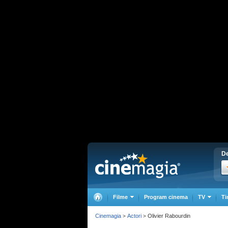
De
Filme
Program cinema
TV
Ti
Cinemagia
Actori
Olivier Rabourdin
>
>