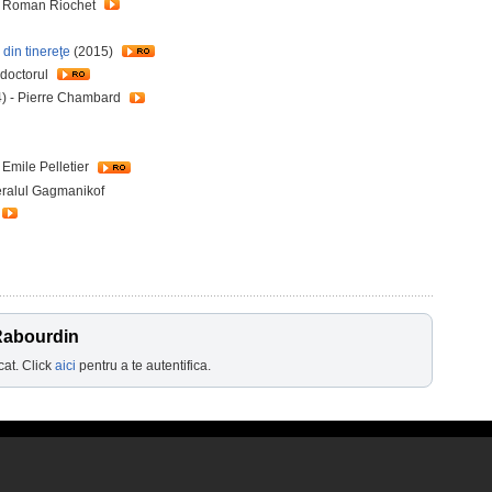
- Roman Riochet
 din tinereţe
(2015)
 doctorul
) - Pierre Chambard
 Emile Pelletier
eralul Gagmanikof
 Rabourdin
cat. Click
aici
pentru a te autentifica.