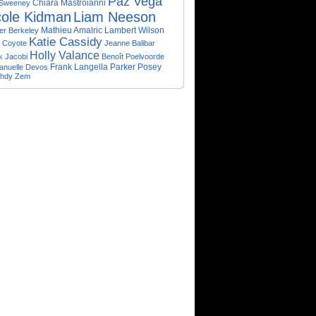
Paz Vega
Chiara Mastroianni
 Sweeney
cole Kidman
Liam Neeson
er Berkeley
Mathieu Amalric
Lambert Wilson
Katie Cassidy
r Coyote
Jeanne Balibar
Holly Valance
k Jacobi
Benoît Poelvoorde
Frank Langella
Parker Posey
nuelle Devos
hdy Zem