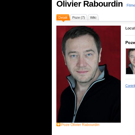
Olivier Rabourdin
Filme
Detalii
Poze (7)
Wiki
Locul
Poze
Contri
Poze Olivier Rabourdin