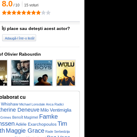
8.0
/
10
15
voturi
Îţi place sau deteşti acest actor?
Adaugă-l într-o listă!
of Olivier Rabourdin
olaborat cu
 Whishaw
Michael Lonsdale
Anca Radici
therine Deneuve
Milo Ventimiglia
Famke
Benoît Magimel
 Grimes
nssen
Tim
Adèle Exarchopoulos
th
Maggie Grace
Rade Serbedzija