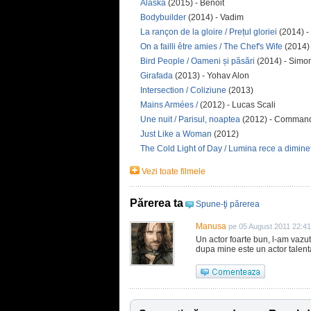
Alaska
(2015) - Benoit
Bodybuilder
(2014) - Vadim
La rançon de la gloire / Prețul gloriei
(2014) 
On a failli être amies / The Chef's Wife
(2014) 
Bird People / Oameni și păsări
(2014) - Simo
Girafada
(2013) - Yohav Alon
Intersection / Coliziune
(2013)
Mains Armées /
(2012) - Lucas Scali
Une nuit / Parisul, noaptea
(2012) - Command
Just Like a Woman
(2012)
The Cold Light of Day / Lumina rece a dimineț
Vezi toate filmele
Părerea ta
Spune-ţi părerea
Manusa
pe 05 August 2011 22:41
Un actor foarte bun, l-am vazut
dupa mine este un actor talent