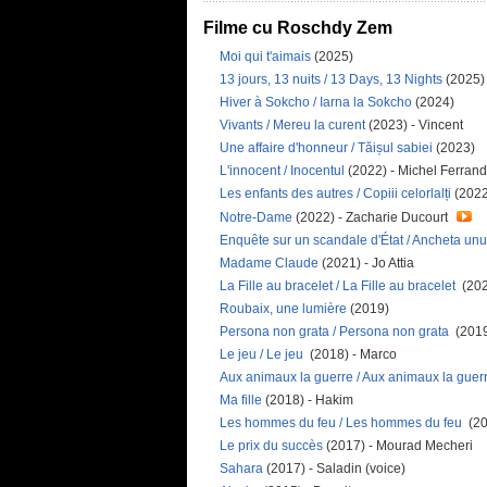
Filme cu Roschdy Zem
Moi qui t'aimais
(2025)
13 jours, 13 nuits / 13 Days, 13 Nights
(2025)
Hiver à Sokcho / Iarna la Sokcho
(2024)
Vivants / Mereu la curent
(2023) - Vincent
Une affaire d'honneur / Tăișul sabiei
(2023)
L'innocent / Inocentul
(2022) - Michel Ferran
Les enfants des autres / Copiii celorlalți
(2022)
Notre-Dame
(2022) - Zacharie Ducourt
Enquête sur un scandale d'État / Ancheta unu
Madame Claude
(2021) - Jo Attia
La Fille au bracelet / La Fille au bracelet
(202
Roubaix, une lumière
(2019)
Persona non grata / Persona non grata
(2019
Le jeu / Le jeu
(2018) - Marco
Aux animaux la guerre / Aux animaux la guer
Ma fille
(2018) - Hakim
Les hommes du feu / Les hommes du feu
(20
Le prix du succès
(2017) - Mourad Mecheri
Sahara
(2017) - Saladin (voice)