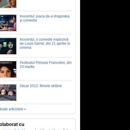
Inocentul: joaca de-a dragostea
şi comedia
Inocentul, o comedie explozivă
de Louis Garrel, din 21 aprilie în
cinema
Festivalul Filmului Francofon, din
23 martie
Oscar 2012: filmele străine
toate articolele »
olaborat cu