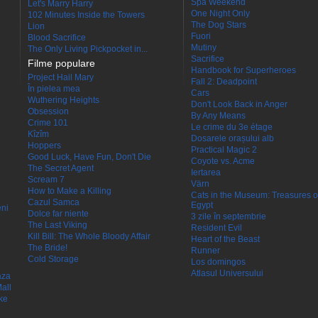
Spa Weekend
Let's Marry Harry
One Night Only
102 Minutes Inside the Towers
The Dog Stars
Lion
Fuori
Blood Sacrifice
Mutiny
The Only Living Pickpocket in...
Sacrifice
Filme populare
Handbook for Superheroes
Project Hail Mary
Fall 2: Deadpoint
În pielea mea
Cars
Wuthering Heights
Don't Look Back in Anger
Obsession
By Any Means
Crime 101
Le crime du 3e étage
Kîzîm
Dosarele orașului alb
Hoppers
Practical Magic 2
Good Luck, Have Fun, Don't Die
Coyote vs. Acme
The Secret Agent
Iertarea
Scream 7
Värn
How to Make a Killing
Cats in the Museum: Treasures o
Cazul Samca
Egypt
eni
Dolce far niente
3 zile în septembrie
The Last Viking
Resident Evil
Kill Bill: The Whole Bloody Affair
Heart of the Beast
The Bride!
Runner
Cold Storage
Los domingos
Atlasul Universului
aza
all
ke