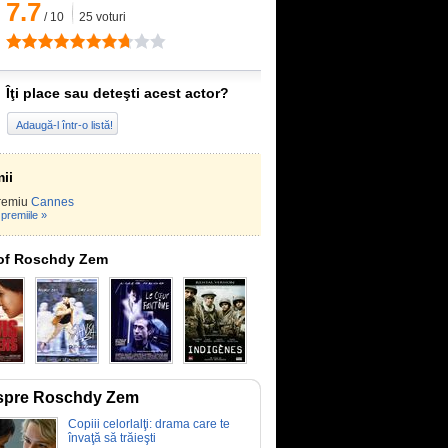
7.7
/
10
25
voturi
Îţi place sau deteşti acest actor?
Adaugă-l într-o listă!
ii
remiu
Cannes
premiile »
of Roschdy Zem
spre Roschdy Zem
Copiii celorlalţi: drama care te
învaţă să trăieşti