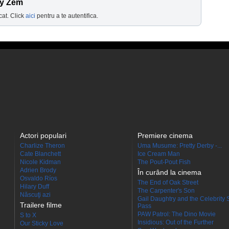
dy Zem
cat. Click
aici
pentru a te autentifica.
Actori populari
Premiere cinema
Charlize Theron
Uma Musume: Pretty Derby -...
Cate Blanchett
Ice Cream Man
Nicole Kidman
The Pout-Pout Fish
Adrien Brody
În curând la cinema
Osvaldo Ríos
The End of Oak Street
Hilary Duff
The Carpenter's Son
Născuţi azi
Gail Daughtry and the Celebrity 
Trailere filme
Pass
PAW Patrol: The Dino Movie
S to X
Insidious: Out of the Further
Our Sticky Love