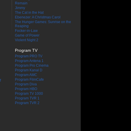
Remain
Jimmy
The Cat in the Hat
Ebenezer: A Christmas Carol
The Hunger Games: Sunrise on the
Reaping
Focker-in-Law
Game of Power
Violent Night 2
Program TV
Program PRO TV
Program Antena 1
Program Pro Cinema
Program Kanal D
Program AMC
Program FilmCafe
f
Program Diva
Program HBO
Program TV 1000
Program TVR 1
Program TVR 2