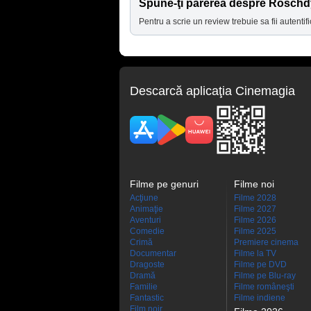
Spune-ţi părerea despre Rosch
Pentru a scrie un review trebuie sa fii autentifi
Descarcă aplicaţia Cinemagia
Filme pe genuri
Filme noi
Acţiune
Filme 2028
Animaţie
Filme 2027
Aventuri
Filme 2026
Comedie
Filme 2025
Crimă
Premiere cinema
Documentar
Filme la TV
Dragoste
Filme pe DVD
Dramă
Filme pe Blu-ray
Familie
Filme româneşti
Fantastic
Filme indiene
Film noir