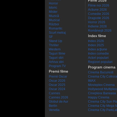
Filme 2026
Horror
Filme noi 2026
Istoric
Actiune 2026
Mister
Comedie 2026
Muzică
Dragoste 2026
Muzical
Horror 2026
Război
Indiene 2026
Romantic
Româneşti 2026
Scurt metraj
Index filme
SF
Stand Up
Index 2026
Thriller
Index 2025
Western
Index acţiune
Taguri filme
Index comedie
Taguri stiri
Actori populari
Arhiva stiri
Regizori populari
Program TV
Program cinema
Premii filme
Cinema Bucuresti
Premii Oscar
Cinema City Cotroc
Oscar 2026
IMAX
Oscar 2025
Movieplex Cinema
Oscar 2024
Hollywood Multiplex
Cannes
Cineplexx Baneasa
Cannes 2026
Happy Cinema
Globul de Aur
Cinema City Sun Pl
Berlin
Cinema City Mega M
Venetia
Cinema City ParkLa