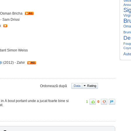
Vince
Anou
Si
- Osman Bricha
Virgi
Bru
- Sam Drissi
n
Oma
Bruni
De
Fouge
Coyo
ant Simon Weiss
Aute
ii
(2012) - Zahir
Ordonează după
Data
Rating
 in À bout portant unde a jucat foarte bine si
1
0
at.