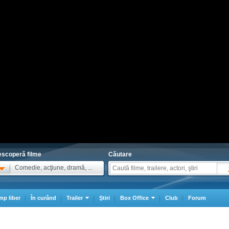
scoperă filme
Căutare
Comedie, acţiune, dramă, ...
mp liber
În curând
Trailer
Ştiri
Box Office
Club
Forum