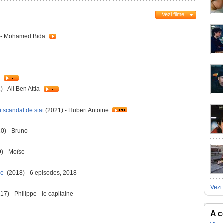
Vezi filme
 - Mohamed Bida
d
 - Ali Ben Attia
i scandal de stat
(2021) - Hubert Antoine
0) - Bruno
) - Moïse
re
(2018) - 6 episodes, 2018
Vezi 
17) - Philippe - le capitaine
A c