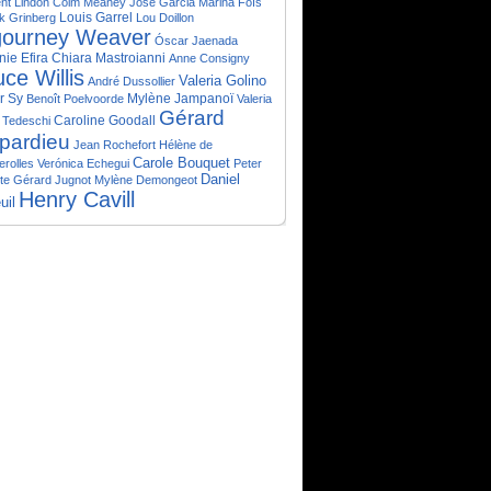
nt Lindon
Colm Meaney
José Garcia
Marina Foïs
Louis Garrel
k Grinberg
Lou Doillon
gourney Weaver
Óscar Jaenada
nie Efira
Chiara Mastroianni
Anne Consigny
ce Willis
Valeria Golino
André Dussollier
r Sy
Mylène Jampanoï
Benoît Poelvoorde
Valeria
Gérard
Caroline Goodall
 Tedeschi
pardieu
Jean Rochefort
Hélène de
Carole Bouquet
rolles
Verónica Echegui
Peter
Daniel
te
Gérard Jugnot
Mylène Demongeot
Henry Cavill
uil