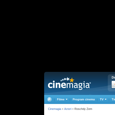
De
Filme
Program cinema
TV
Ti
Cinemagia
Actori
Roschdy Zem
>
>