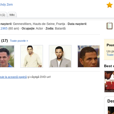
schdy Zem
i (1)
Wiki
 naşterii
: Gennevilliers, Hauts-de-Seine, Franța ·
Data naşterii
:
.1965
(60 ani) ·
Ocupaţie
: Actor ·
Zodia
: Balantă
 (17)
Toate pozele »
Prem
Un p
Toate 
Best 
buie la această pagină
şi câştigă DVD-uri!
De