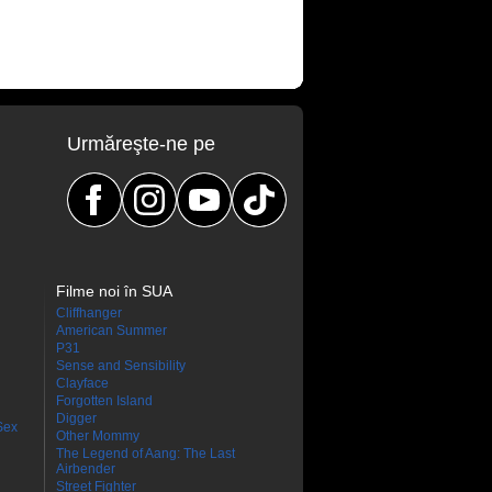
Urmăreşte-ne pe
Filme noi în SUA
Cliffhanger
American Summer
P31
Sense and Sensibility
Clayface
Forgotten Island
Digger
Sex
Other Mommy
The Legend of Aang: The Last
Airbender
Street Fighter