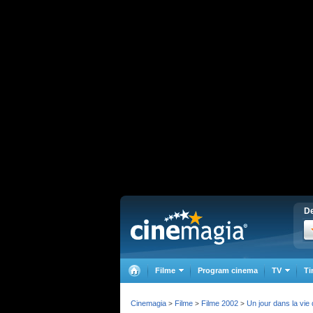
De
Filme
Program cinema
TV
Ti
Cinemagia
Filme
Filme 2002
Un jour dans la vie
>
>
>