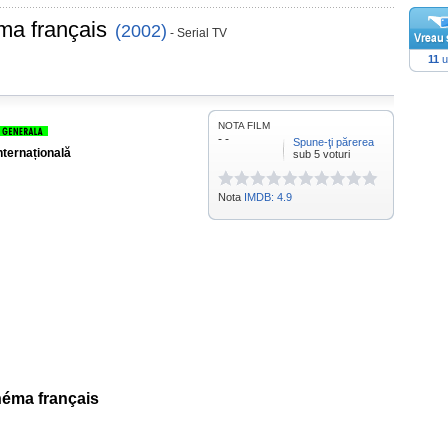
éma français
(2002)
- Serial TV
11
u
NOTA FILM
- -
Spune-ţi părerea
nternațională
sub 5 voturi
Nota
IMDB: 4.9
néma français