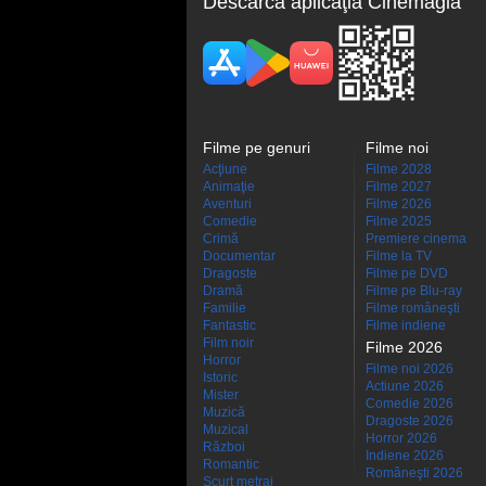
Descarcă aplicaţia Cinemagia
Filme pe genuri
Filme noi
Acţiune
Filme 2028
Animaţie
Filme 2027
Aventuri
Filme 2026
Comedie
Filme 2025
Crimă
Premiere cinema
Documentar
Filme la TV
Dragoste
Filme pe DVD
Dramă
Filme pe Blu-ray
Familie
Filme româneşti
Fantastic
Filme indiene
Film noir
Filme 2026
Horror
Filme noi 2026
Istoric
Actiune 2026
Mister
Comedie 2026
Muzică
Dragoste 2026
Muzical
Horror 2026
Război
Indiene 2026
Romantic
Româneşti 2026
Scurt metraj