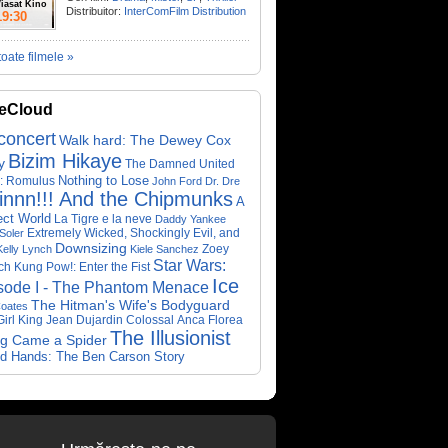
iasat Kino
Distribuitor:
InterComFilm Distribution
19:30
toate filmele »
eCloud
concert
Walk hard: The Dewey Cox
Bizim Hikaye
y
The Damned United
Nothing to Lose
n: Romulus
John Ford
Dr. Dre
innn!!! And the Chipmunks
A
ect World
La Tigre e la neve
Daddy Yankee
Extremely Wicked, Shockingly Evil, and
Soler
Downsizing
Zoey
Kelly Lynch
Kiele Sanchez
Star Wars:
ch
Kung Pow!: Enter the Fist
Ice
sode I - The Phantom Menace
The Hitman's Wife's Bodyguard
oates
irl King
Jean Dujardin
Colossal
Anca Florea
The Illusionist
ng Came a Spider
ed Hands: The Ben Carson Story