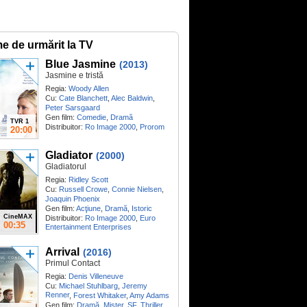
me de urmărit la TV
Blue Jasmine
(2013)
Jasmine e tristă
Regia:
Woody Allen
Cu:
Cate Blanchett
,
Alec Baldwin
,
Peter Sarsgaard
Gen film:
Comedie
,
Dramă
TVR 1
Distribuitor:
Ro Image 2000
,
Prorom
20:00
Gladiator
(2000)
Gladiatorul
Regia:
Ridley Scott
Cu:
Russell Crowe
,
Connie Nielsen
,
Joaquin Phoenix
Gen film:
Acţiune
,
Dramă
,
Istoric
CineMAX
Distribuitor:
Ro Image 2000
,
Euro
00:35
Entertainment Enterprises
Arrival
(2016)
Primul Contact
Regia:
Denis Villeneuve
Cu:
Michael Stuhlbarg
,
Jeremy
Renner
,
Forest Whitaker
,
Amy Adams
Gen film:
Dramă
,
Mister
,
SF
,
Thriller