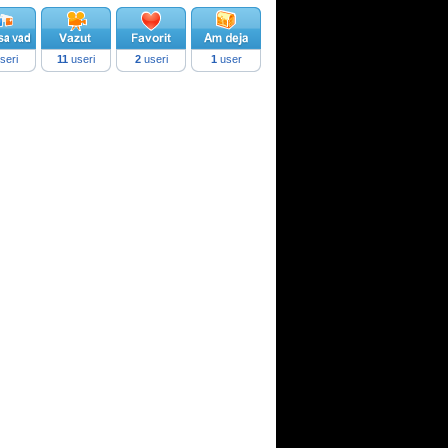
seri
11
useri
2
useri
1
user