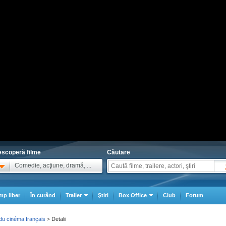
scoperă filme
Căutare
Comedie, acţiune, dramă, ...
mp liber
În curând
Trailer
Ştiri
Box Office
Club
Forum
 du cinéma français
Detalii
>