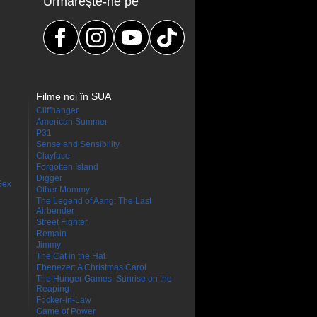
Urmăreşte-ne pe
Filme noi în SUA
Cliffhanger
American Summer
P31
Sense and Sensibility
Clayface
Forgotten Island
Digger
Sex
Other Mommy
The Legend of Aang: The Last
Airbender
Street Fighter
Remain
Jimmy
The Cat in the Hat
Ebenezer: A Christmas Carol
The Hunger Games: Sunrise on the
Reaping
Focker-in-Law
Game of Power