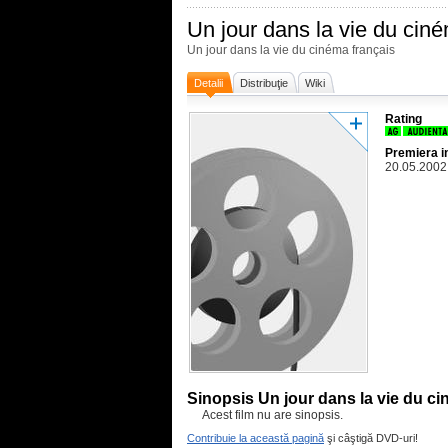
Un jour dans la vie du cin
Un jour dans la vie du cinéma français
Detalii
Distribuţie
Wiki
Rating
Premiera i
20.05.2002
Sinopsis Un jour dans la vie du ci
Acest film nu are sinopsis.
Contribuie la această pagină
şi câştigă DVD-uri!