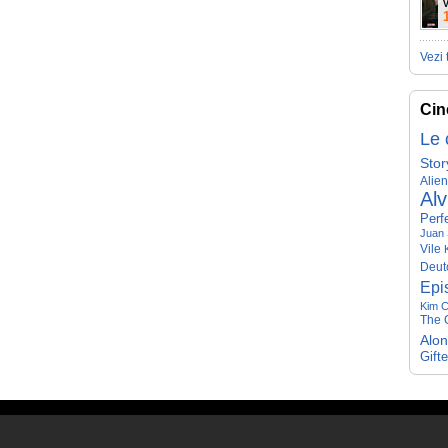
V
Vezi 
Cin
Le 
Stor
Alie
Alv
Perf
Juan 
Vile
Deut
Epi
Kim C
The G
Alo
Gift