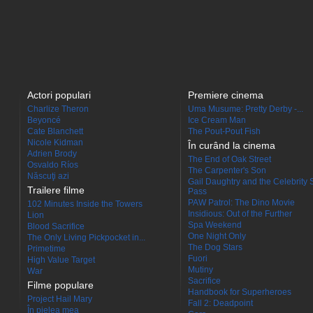
Actori populari
Premiere cinema
Charlize Theron
Uma Musume: Pretty Derby -...
Beyoncé
Ice Cream Man
Cate Blanchett
The Pout-Pout Fish
Nicole Kidman
În curând la cinema
Adrien Brody
The End of Oak Street
Osvaldo Ríos
The Carpenter's Son
Născuţi azi
Gail Daughtry and the Celebrity 
Trailere filme
Pass
PAW Patrol: The Dino Movie
102 Minutes Inside the Towers
Insidious: Out of the Further
Lion
Spa Weekend
Blood Sacrifice
One Night Only
The Only Living Pickpocket in...
The Dog Stars
Primetime
Fuori
High Value Target
Mutiny
War
Sacrifice
Filme populare
Handbook for Superheroes
Project Hail Mary
Fall 2: Deadpoint
În pielea mea