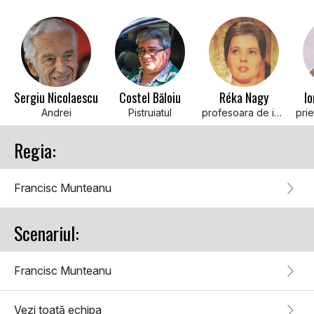
Sergiu Nicolaescu
Costel Băloiu
Réka Nagy
Io
Andrei
Pistruiatul
profesoara de istorie
Regia:
Francisc Munteanu
Scenariul:
Francisc Munteanu
Vezi toată echipa