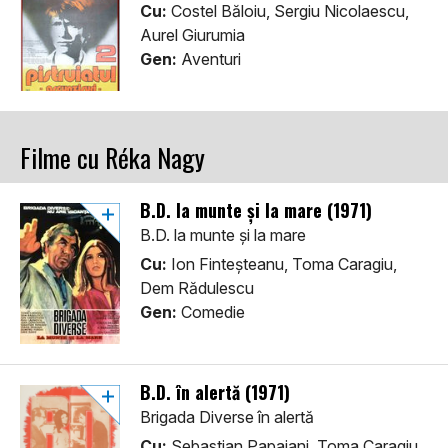
Cu:
Costel Băloiu, Sergiu Nicolaescu,
Aurel Giurumia
Gen:
Aventuri
Filme cu Réka Nagy
B.D. la munte și la mare (1971)
B.D. la munte și la mare
Cu:
Ion Finteșteanu, Toma Caragiu,
Dem Rădulescu
Gen:
Comedie
B.D. în alertă (1971)
Brigada Diverse în alertă
Cu:
Sebastian Papaiani, Toma Caragiu,