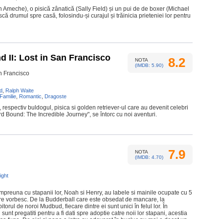
on Ameche), o pisică zânatică (Sally Field) și un pui de de boxer (Michael
ă drumul spre casă, folosindu-și curajul și trăinicia prieteniei lor pentru
II: Lost in San Francisco
8.2
NOTA
(IMDB: 5.90)
an Francisco
ld
,
Ralph Waite
Familie
,
Romantic
,
Dragoste
espectiv buldogul, pisica si golden retriever-ul care au devenit celebri
d Bound: The Incredible Journey", se întorc cu noi aventuri.
7.9
NOTA
(IMDB: 4.70)
ight
 împreuna cu stapanii lor, Noah si Henry, au labele si mainile ocupate cu 5
re vorbesc. De la Budderball care este obsedat de mancare, la
torul de noroi Mudbud, fiecare dintre ei sunt unici în felul lor. În
sunt pregatiti pentru a fi dati spre adoptie catre noii lor stapani, acestia