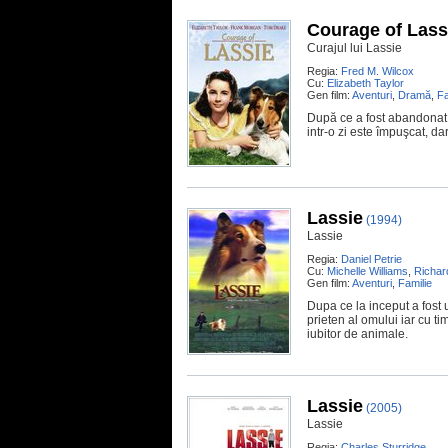
Courage of Lass
Curajul lui Lassie
Regia:
Fred M. Wilcox
Cu:
Elizabeth Taylor
Gen film:
Aventuri
,
Dramă
,
Fa
După ce a fost abandonat î
intr-o zi este împuşcat, dar
Lassie
(1994)
Lassie
Regia:
Daniel Petrie
Cu:
Michelle Williams
,
Richar
Gen film:
Aventuri
,
Familie
Dupa ce la inceput a fost 
prieten al omului iar cu t
iubitor de animale.
Lassie
(2005)
Lassie
Regia:
Charles Sturridge