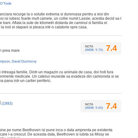
 O'Toole
inanciara recurge la o solutie extrema si dureroasa pentru a iesi din
si isi iubesc foarte mult cainele, un collie numit Lassie, acestia decid sa-l
 bani. Aflata la sute de kilometri distanta de caminul si familia ei
a noii ei stapani si pleaca intr-o calatorie spre casa.
7.4
NOTA
(IMDB: 5.70)
in prea mare
impson
,
David Duchovny
intreaga familie. Dintr-un magazin cu animale de casa, doi hoti fura
erimente medicale. Un catelus reuseste sa evadeze din camioneta si se
 pana intr-un cartier periferic.
d
(1993)
7.4
NOTA
(IMDB: 5.00)
caine pe nume Beethoven isi pune inca o data amprenta pe existenta
, care l-a crescut. De aceasta data, Beethoven si iubita sa Missy se