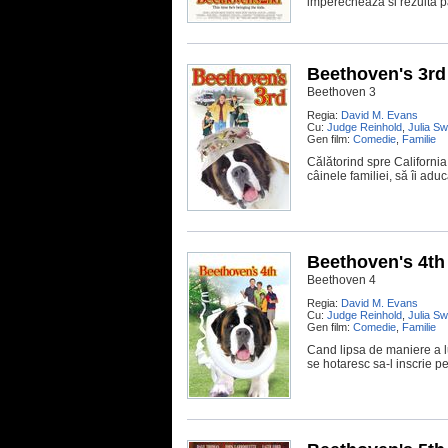
imperecheaza si rezulta pa
Beethoven's 3rd
Beethoven 3
Regia:
David M. Evans
Cu:
Judge Reinhold
,
Julia S
Gen film:
Comedie
,
Familie
Călătorind spre California
câinele familiei, să îi aducă
Beethoven's 4th
Beethoven 4
Regia:
David M. Evans
Cu:
Judge Reinhold
,
Julia S
Gen film:
Comedie
,
Familie
Cand lipsa de maniere a l
se hotaresc sa-l inscrie pe