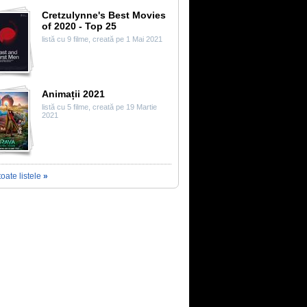
Cretzulynne's Best Movies
of 2020 - Top 25
listă cu 9 filme, creată pe 1 Mai 2021
Animații 2021
listă cu 5 filme, creată pe 19 Martie
2021
toate listele
»