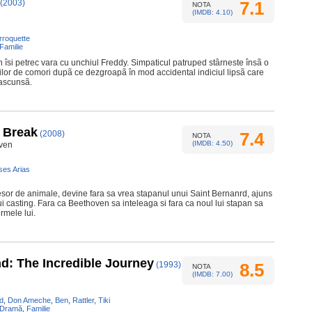
(2003)
7.1
NOTA
(IMDB: 4.10)
rroquette
Familie
îsi petrec vara cu unchiul Freddy. Simpaticul patruped stârneste însã o
ilor de comori dupã ce dezgroapã în mod accidental indiciul lipsã care
ascunsã.
 Break
(2008)
7.4
NOTA
(IMDB: 4.50)
oven
ses Arias
resor de animale, devine fara sa vrea stapanul unui Saint Bernanrd, ajuns
i casting. Fara ca Beethoven sa inteleaga si fara ca noul lui stapan sa
urmele lui.
: The Incredible Journey
(1993)
8.5
NOTA
(IMDB: 7.00)
ld
,
Don Ameche
,
Ben
,
Rattler
,
Tiki
Dramă
,
Familie