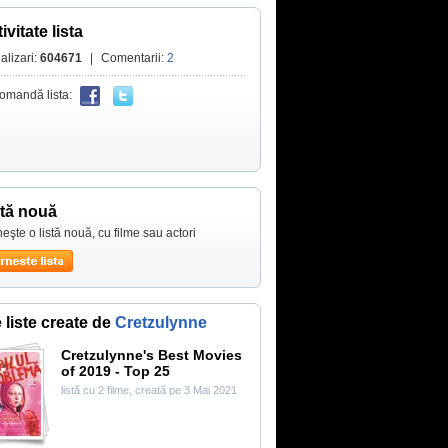
ivitate lista
alizari:
604671
|
Comentarii:
2
omandă lista:
stă nouă
eşte o listă nouă, cu filme sau actori
e liste create de
Cretzulynne
Cretzulynne's Best Movies
of 2019 - Top 25
listă cu 2 filme, creată pe 3 Mai 2021