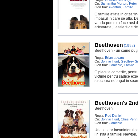
Cu:
Samantha Morton
,
Peter
Gen film:
Aventuri
,
Familie
O familie aflata in criza f
impasul in care se afla. De
vanda pentru a face rost de
adevarata, Lassie fuge de l
Beethoven
(1992)
Beethoven - un câine puț
Regia:
Brian Levant
Cu:
Bonnie Hunt
,
Geoffrey S
Gen film:
Comedie
,
Familie
O placuta comedie, pentru 
victime pentru sadice exp
strecoara nebagat in seama
Beethoven's 2n
Beethovenii
Regia:
Rod Daniel
Cu:
Bonnie Hunt
,
Chris Penn
Gen film:
Comedie
Uriasul dar incantatorul 
linistita a familiei Newton