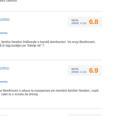
tru catelusi.
(2000)
6.8
NOTA
(IMDB: 4.10)
weeney
, familia Newton întâlneşte o bandă deinfractori. Va reuşi Beethoven,
 în faţaJustiţiei pe “băieţii răi” ?
(2001)
6.9
NOTA
(IMDB: 4.10)
weeney
ui Beethoven ii aduce la exasperare pe membrii familiei Newton, copiii
 catel la o scoala de dresaj.