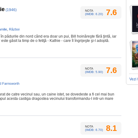
ie
(1946)
7.6
NOTA
(IMDB: 6.20)
milie
,
Război
n pădurile din nord când era doar un pui, Bill hoinăreşte fără ţintă, iar
 este găsit la timp de o fetiţă - Kathie - care îl îngrijeşte şi-l adoptă.
7.6
NOTA
(IMDB: 5.90)
Vezi 
d Farnsworth
urat de catre vecinul sau, un caine istet, se dovedeste a fi cel mai bun
impul acesta castiga dragostea vecinului transformandu-l intr-un mare
8.1
NOTA
(IMDB: 6.70)