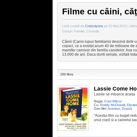
Filme cu câini, căț
Listă creată de
Cretzulynne
pe 10 Mai 2013 | ultim
Genuri: Familie, Comedie
Câinii (Canis lupus familiaris) descind dintr-
copaci, ce a existat acum 40 de milioane de a
mamifer carnivor din familia canidelor. Asa c
13.000 de ani. Daca doriti seriale, vizitati lis
299 filme
Lassie Come H
Lassie se intoarce acasa
Regia:
Fred Wilcox
Cu:
Roddy McDowall
,
Elizab
Gen film:
Aventuri
,
Dramă
"Acestui film cu buget red
unui copil si a cainelui s