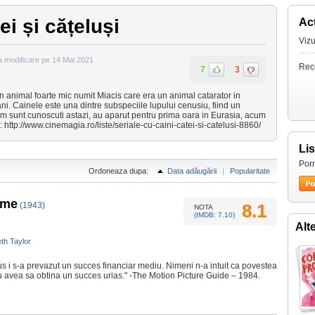
ei și cățeluși
Act
Vizu
a modificare pe 14 Mai 2021
Rec
7
3
un animal foarte mic numit Miacis care era un animal catarator in
ni. Cainele este una dintre subspeciile lupului cenusiu, fiind un
um sunt cunoscuti astazi, au aparut pentru prima oara in Eurasia, acum
ta: http://www.cinemagia.ro/liste/seriale-cu-caini-catei-si-catelusi-8860/
Li
Porn
Ordoneaza dupa:
Data adăugării
|
Popularitate
ome
(1943)
8.1
NOTA
(IMDB: 7.10)
Alt
eth Taylor
us i s-a prevazut un succes financiar mediu. Nimeni n-a intuit ca povestea
au avea sa obtina un succes urias." -The Motion Picture Guide – 1984.