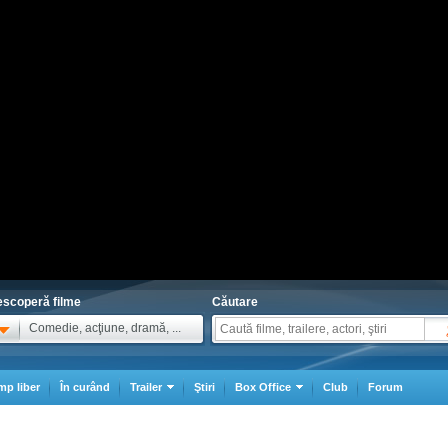
scoperă filme
Căutare
Comedie, acţiune, dramă, ...
mp liber
În curând
Trailer
Ştiri
Box Office
Club
Forum