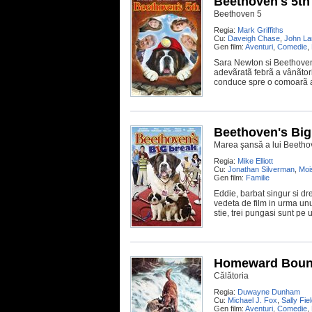
Beethoven's 5th
Beethoven 5
Regia:
Mark Griffiths
Cu:
Daveigh Chase
,
John La
Gen film:
Aventuri
,
Comedie
,
Sara Newton si Beethoven 
adevãratã febrã a vânãtor
conduce spre o comoarã 
Beethoven's Big
Marea şansă a lui Beeth
Regia:
Mike Elliott
Cu:
Jonathan Silverman
,
Moi
Gen film:
Familie
Eddie, barbat singur si d
vedeta de film in urma unu
stie, trei pungasi sunt pe 
Homeward Bound
Călătoria
Regia:
Duwayne Dunham
Cu:
Michael J. Fox
,
Sally Fie
Gen film:
Aventuri
,
Comedie
,