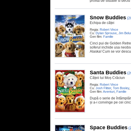
profita de situatie si deci
Snow Buddies
(2
Echipa de căței
Regia:
Robert Vince
Cu:
Dylan Sprouse
,
Jim Belu
Gen film:
Familie
Cinci pui de Golden Retrevi
soferul inchide usa neobse
Alaska! Cum se vor descu
Santa Buddies
(2
Cățeii lui Moș Crăciun
Regia:
Robert Vince
Cu:
Josh Flitter
,
Tom Bosley
,
Gen film:
Aventuri
,
Familie
După o serie de întâmplări
și a-i convinge pe cei cin
Space Buddies
(