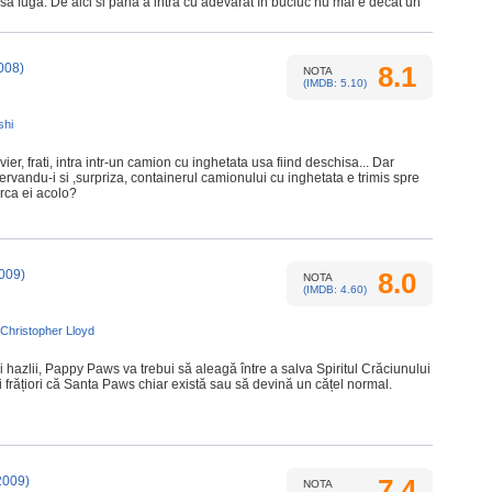
d sa fuga. De aici si pana a intra cu adevarat în bucluc nu mai e decat un
008)
8.1
NOTA
(IMDB: 5.10)
shi
er, frati, intra intr-un camion cu inghetata usa fiind deschisa... Dar
rvandu-i si ,surpriza, containerul camionului cu inghetata e trimis spre
rca ei acolo?
009)
8.0
NOTA
(IMDB: 4.60)
Christopher Lloyd
 hazlii, Pappy Paws va trebui să aleagă între a salva Spiritul Crăciunului
ci frățiori că Santa Paws chiar există sau să devină un cățel normal.
2009)
7.4
NOTA