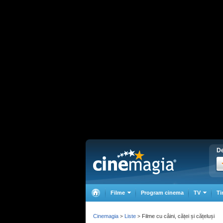
De
Filme
Program cinema
TV
Ti
Cinemagia
Liste
Filme cu câini, căței și cățeluși
>
>