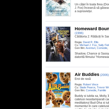
Un cățel în toata firea (D
J. Fox) încearcă să găseasc
a supraviețui.
Homeward Bound 
(1996)
Călătoria 2: Rătăciți în S
Regia:
David R. Ellis
Cu:
Michael J. Fox
,
Sally Fie
Gen film:
Aventuri
,
Comedie
,
Shadow, Chance și Sassy, r
datorită filmului "Homewar
Air Buddies
(2006)
Eroi de rasă
Regia:
Robert Vince
Cu:
Slade Pearce
,
Trevor Wr
Gen film:
Comedie
,
Familie
Buddy si iubita sa, Molly,
catelusi neastamparati ca
meditatorul Bud-Dha si iubi
momentul în care catelusii 