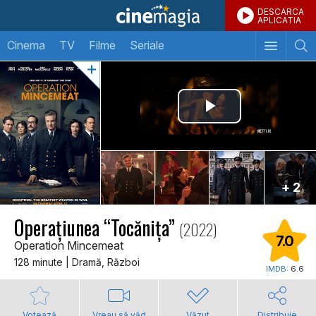
DESCARCA
APLICATIA
Cinema
TV
Filme
Seriale
+ 2
Operaţiunea “Tocăniţa”
(2022)
7.0
Operation Mincemeat
128 minute | Dramă, Război
IMDB:
6.6
Votează
Vreau să văd
Văzut
Distribuie