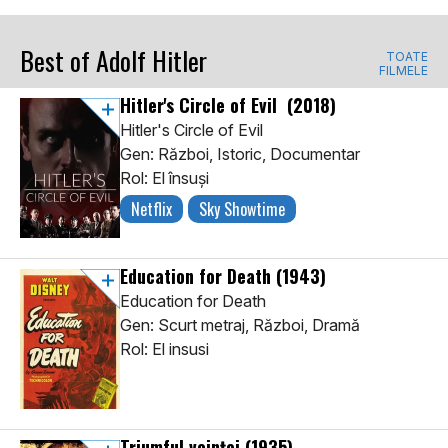
Best of Adolf Hitler
TOATE
FILMELE
Hitler's Circle of Evil
(2018)
Hitler's Circle of Evil
Gen: Război, Istoric, Documentar
Rol: El însuși
Netflix
Sky Showtime
Education for Death
(1943)
Education for Death
Gen: Scurt metraj, Război, Dramă
Rol: El insusi
Triumful voinței
(1935)