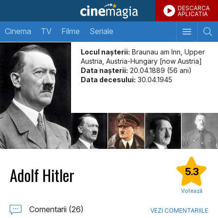
DESCARCA
APLICATIA
Cinema
TV
Filme
Seriale
Locul naşterii:
Braunau am Inn, Upper
Austria, Austria-Hungary [now Austria]
Data naşterii:
20.04.1889 (56 ani)
Data decesului:
30.04.1945
Adolf Hitler
5.3
Votează
Comentarii (26)
VEZI COMENTARIILE