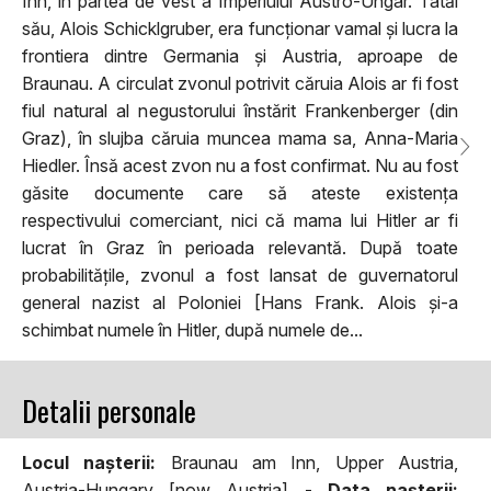
Inn, în partea de vest a Imperiului Austro-Ungar. Tatăl
său, Alois Schicklgruber, era funcționar vamal și lucra la
frontiera dintre Germania și Austria, aproape de
Braunau. A circulat zvonul potrivit căruia Alois ar fi fost
fiul natural al negustorului înstărit Frankenberger (din
Graz), în slujba căruia muncea mama sa, Anna-Maria
Hiedler. Însă acest zvon nu a fost confirmat. Nu au fost
găsite documente care să ateste existența
respectivului comerciant, nici că mama lui Hitler ar fi
lucrat în Graz în perioada relevantă. După toate
probabilitățile, zvonul a fost lansat de guvernatorul
general nazist al Poloniei [Hans Frank. Alois și-a
schimbat numele în Hitler, după numele de...
Detalii personale
Locul naşterii:
Braunau am Inn, Upper Austria,
Austria-Hungary [now Austria] -
Data naşterii: