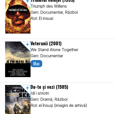
Triumph des Willens
Gen: Documentar, Război
Rol: El insusi
Veteranii
(2001)
We Stand Alone Together
Gen: Documentar
Max
Du-te şi vezi
(1985)
Idi i smotri
Gen: Dramă, Război
Rol: el însuşi (imagini de arhivă)