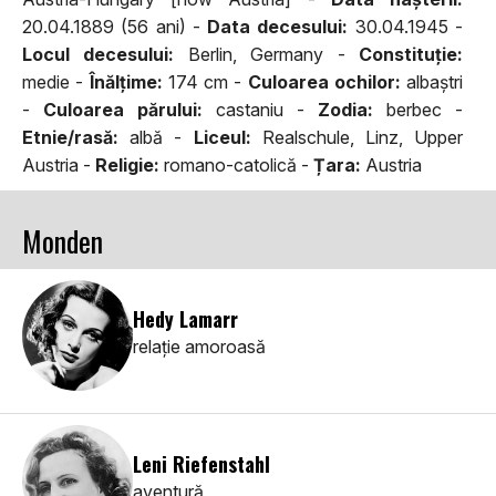
20.04.1889 (56 ani) -
Data decesului:
30.04.1945 -
Locul decesului:
Berlin, Germany -
Constituţie:
medie -
Înălţime:
174 cm -
Culoarea ochilor:
albaştri
-
Culoarea părului:
castaniu -
Zodia:
berbec -
Etnie/rasă:
albă -
Liceul:
Realschule, Linz, Upper
Austria -
Religie:
romano-catolică -
Țara:
Austria
Monden
Hedy Lamarr
relaţie amoroasă
Leni Riefenstahl
aventură