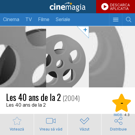
DESCARCA
APLICATIA
Cinema
TV
Filme
Seriale
Les 40 ans de la 2
(2004)
-
Les 40 ans de la 2
IMDB:
4.3
Votează
Vreau să văd
Văzut
Distribuie