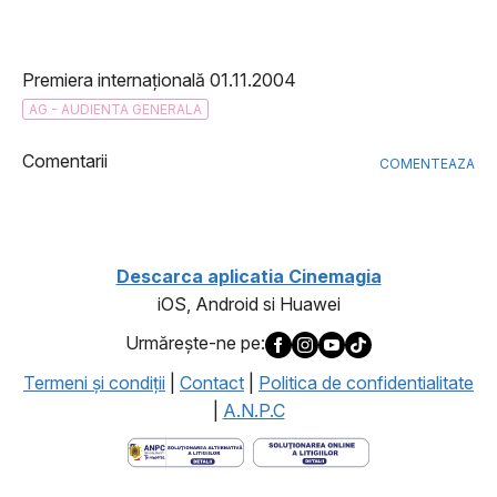
Premiera internațională 01.11.2004
AG - AUDIENTA GENERALA
Comentarii
COMENTEAZA
Descarca aplicatia Cinemagia
iOS, Android si Huawei
Urmăreşte-ne pe:
Termeni şi condiţii
|
Contact
|
Politica de confidentialitate
|
A.N.P.C