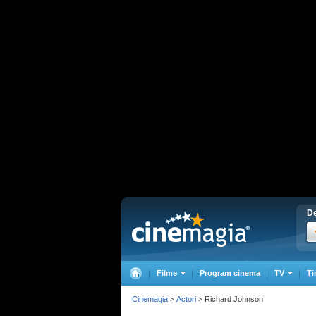
De
Filme
Program cinema
TV
Ti
Cinemagia
Actori
Richard Johnson
>
>