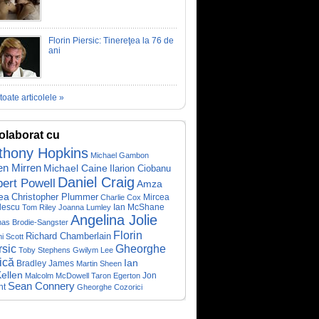
Florin Piersic: Tinereţea la 76 de
ani
toate articolele »
olaborat cu
thony Hopkins
Michael Gambon
en Mirren
Michael Caine
Ilarion Ciobanu
Daniel Craig
ert Powell
Amza
ea
Christopher Plummer
Mircea
Charlie Cox
lescu
Ian McShane
Tom Riley
Joanna Lumley
Angelina Jolie
as Brodie-Sangster
Florin
Richard Chamberlain
i Scott
rsic
Gheorghe
Toby Stephens
Gwilym Lee
ică
Ian
Bradley James
Martin Sheen
ellen
Jon
Malcolm McDowell
Taron Egerton
Sean Connery
ht
Gheorghe Cozorici