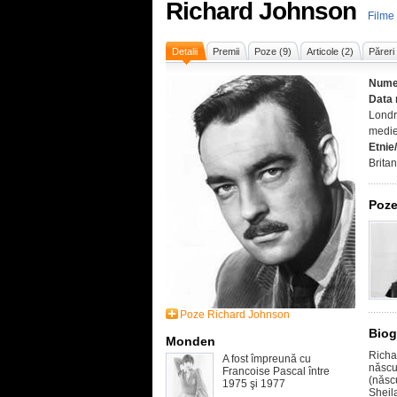
Richard Johnson
Filme
Detalii
Premii
Poze (9)
Articole (2)
Păreri
Nume
Data 
Londr
medie
Etnie
Britan
Poze
Poze Richard Johnson
Biog
Monden
Richa
A fost împreună cu
născut
Francoise Pascal între
(născ
1975 şi 1977
Sheil