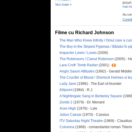
jocuri
Vezi toate »
mai mu
Au con
Contri
Filme cu Richard Johnson
The Man Who Knew Infinity / Omul care a cunos
The Boy in the Striped Pyjamas / Băiatul în p
Inspector Lewis / Lewis
(2006)
The Robinsons / Clanul Robinson
(2005) - H
Lara Croft: Tomb Raider
(2001)
Anglo Saxon Attitudes
(1992) - Gerald Middle
The Crucifer of Blood / Sherlock Holmes si te
Lady Jane
(1986) - The Earl of Arundel
Killpoint
(1984) - R.J.
A Nightingale Sang in Berkeley Square
(1980
Zombi 2
(1979) - Dr. Menard
Aces High
(1976) - Lyle
Julius Caesar
(1970) - Cassius
ITV Saturday Night Theatre
(1969) - Claudius
Columna
(1968) - comandantul roman Tiber