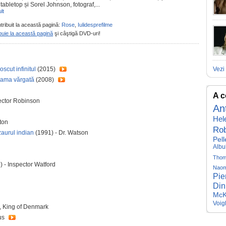
 tabletop și Sorel Johnson, fotograf,...
lt
tribuit la această pagină:
Rose
,
Iulidesprefilme
buie la această pagină
şi câştigă DVD-uri!
cut infinitul
(2015)
Vezi 
ijama vărgată
(2008)
A c
ector Robinson
An
Hel
ton
Rob
zaurul indian
(1991) - Dr. Watson
Pell
Albu
Thom
) - Inspector Watford
Naom
Pie
Din
McK
Voig
, King of Denmark
ius