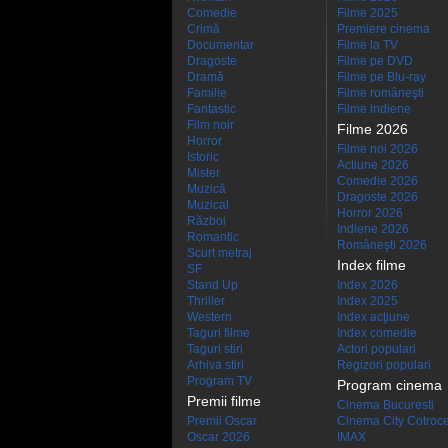
Comedie
Filme 2025
Crimă
Premiere cinema
Documentar
Filme la TV
Dragoste
Filme pe DVD
Dramă
Filme pe Blu-ray
Familie
Filme româneşti
Fantastic
Filme indiene
Film noir
Filme 2026
Horror
Filme noi 2026
Istoric
Actiune 2026
Mister
Comedie 2026
Muzică
Dragoste 2026
Muzical
Horror 2026
Război
Indiene 2026
Romantic
Româneşti 2026
Scurt metraj
Index filme
SF
Stand Up
Index 2026
Thriller
Index 2025
Western
Index acţiune
Taguri filme
Index comedie
Taguri stiri
Actori populari
Arhiva stiri
Regizori populari
Program TV
Program cinema
Premii filme
Cinema Bucuresti
Premii Oscar
Cinema City Cotroc
Oscar 2026
IMAX