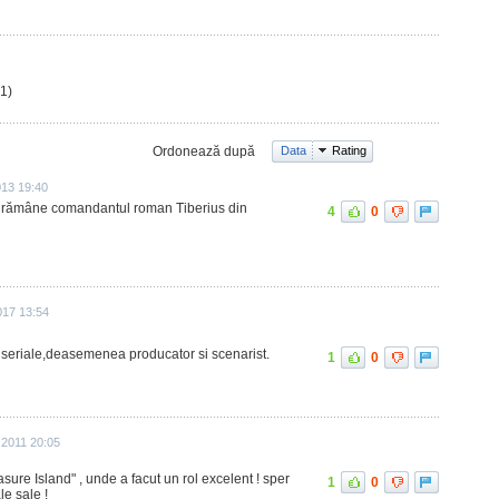
1)
Ordonează după
Data
Rating
013 19:40
ă rămâne comandantul roman Tiberius din
4
0
017 13:54
si seriale,deasemenea producator si scenarist.
1
0
 2011 20:05
asure Island" , unde a facut un rol excelent ! sper
1
0
le sale !