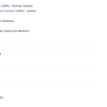
w
(1965) - Duncan Sandys
oll Flanders
(1965) - Jemmy
ohn Markway
apt. Danny De Mortimer
n
95)