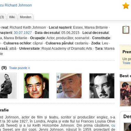
 cu Richard Johnson
 (3)
Wiki
Monden
 real
: Richard Keith Johnson ·
Locul naşterii
: Essex, Marea Britanie ·
naşterii
:
30.07.1927
·
Data decesului
: 05.06.2015 ·
Locul decesului
:
a, Marea Britanie ·
Ocupaţie
: Actor, producător, scenarist ·
Constituţie
:
 ·
Culoarea ochilor
: căprui ·
Culoarea părului
: castaniu ·
Zodia
: Leu ·
/rasă
: albă ·
Universitate
: Royal Academy of Dramatic Arts ·
Țara
: Marea
Prem
ie
Un p
Toate 
 (9)
Toate pozele »
Best 
rafie
De
rd Johnson, actor de film și teatru, scriitor și producător englez, s-a
 la 30 iulie 1927, în Londra, Anglia și este fiul lui Frances Louisa Olive
ută Tweed) și a lui Keith Holcombe Johnson. Din prima căsătorie,
cu
a Sweet, are doi copii, Jervis Johnson, născut în 1959, proiectant de