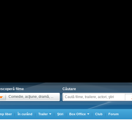
scoperă filme
Căutare
Comedie, acţiune, dramă, ...
mp liber
În curând
Trailer
Ştiri
Box Office
Club
Forum