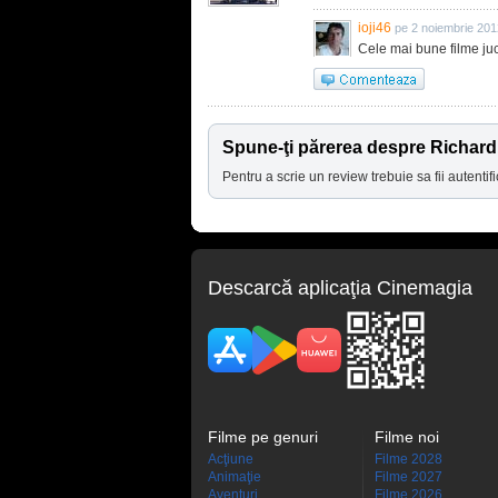
ioji46
pe 2 noiembrie 201
Cele mai bune filme j
Spune-ţi părerea despre Richar
Pentru a scrie un review trebuie sa fii autentifi
Descarcă aplicaţia Cinemagia
Filme pe genuri
Filme noi
Acţiune
Filme 2028
Animaţie
Filme 2027
Aventuri
Filme 2026