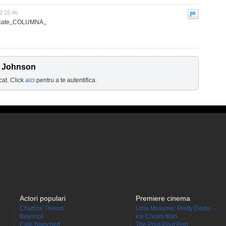
2 15:46
ucate,,COLUMNA,,
d Johnson
cat. Click
aici
pentru a te autentifica.
Actori populari
Premiere cinema
Charlize Theron
Uma Musume: Pretty Derby -...
Beyoncé
Ice Cream Man
Cate Blanchett
The Pout-Pout Fish