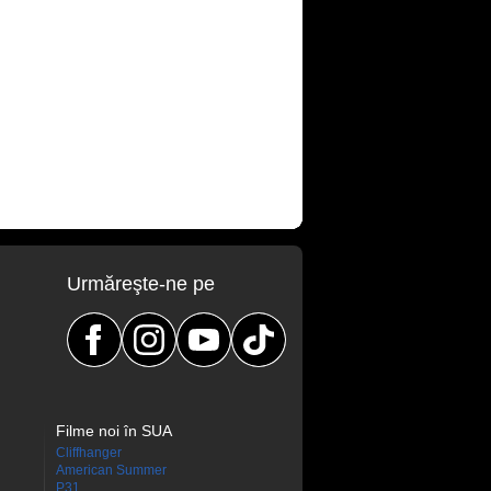
Urmăreşte-ne pe
Filme noi în SUA
Cliffhanger
American Summer
P31