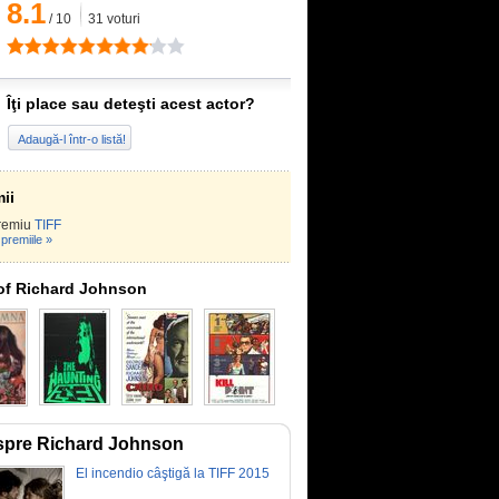
8.1
/
10
31
voturi
Îţi place sau deteşti acest actor?
Adaugă-l într-o listă!
ii
remiu
TIFF
premiile »
of Richard Johnson
spre Richard Johnson
El incendio câştigă la TIFF 2015