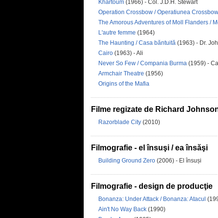
Khartoum
(1966) - Col. J.D.H. Stewart
Operation Crossbow / Operatiunea Crossbo
The Amorous Adventures of Moll Flanders / M
L'autre femme
(1964)
The Haunting / Casa băntuită
(1963) - Dr. J
Cairo
(1963) - Ali
Never So Few / Compania Burma
(1959) - C
Armchair Theatre
(1956)
Origins of the Mafia
Filme regizate de Richard Johnso
Razorblade City
(2010)
Filmografie - el însuşi / ea însăşi
Building Ground Zero
(2006) - El însuși
Filmografie - design de producţie
Bonanza: Under Attack / Bonanza: Atacul
(19
Ain't No Way Back
(1990)