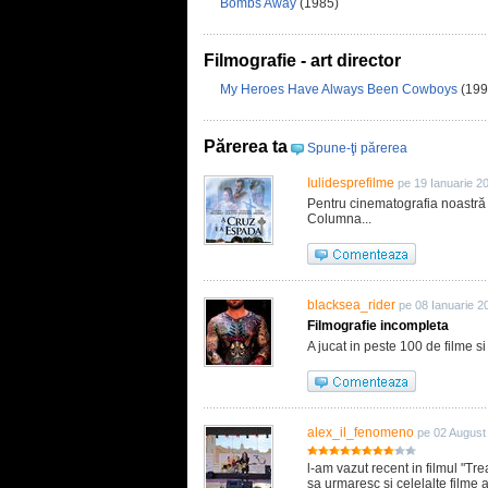
Bombs Away
(1985)
Filmografie - art director
My Heroes Have Always Been Cowboys
(199
Părerea ta
Spune-ţi părerea
Iulidesprefilme
pe 19 Ianuarie 2
Pentru cinematografia noastr
Columna...
blacksea_rider
pe 08 Ianuarie 2
Filmografie incompleta
A jucat in peste 100 de filme 
alex_il_fenomeno
pe 02 August
l-am vazut recent in filmul "Tre
sa urmaresc si celelalte filme a