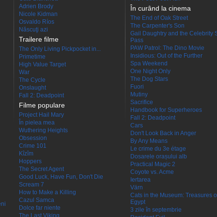
Adrien Brody
În curând la cinema
Nicole Kidman
The End of Oak Street
Osvaldo Ríos
The Carpenter's Son
Născuţi azi
Gail Daughtry and the Celebrity 
Trailere filme
Pass
PAW Patrol: The Dino Movie
The Only Living Pickpocket in...
Insidious: Out of the Further
Primetime
Spa Weekend
High Value Target
One Night Only
War
The Dog Stars
The Cycle
Fuori
Onslaught
Mutiny
Fall 2: Deadpoint
Sacrifice
Filme populare
Handbook for Superheroes
Project Hail Mary
Fall 2: Deadpoint
În pielea mea
Cars
Wuthering Heights
Don't Look Back in Anger
Obsession
By Any Means
Crime 101
Le crime du 3e étage
Kîzîm
Dosarele orașului alb
Hoppers
Practical Magic 2
The Secret Agent
Coyote vs. Acme
Good Luck, Have Fun, Don't Die
Iertarea
Scream 7
Värn
How to Make a Killing
Cats in the Museum: Treasures o
Cazul Samca
Egypt
eni
Dolce far niente
3 zile în septembrie
The Last Viking