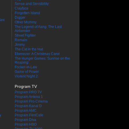
Sense and Sensibility
Clayface
Forgotten Island
Digger
Sex
Other Mommy
The Legend of Aang: The Last
Airbender
Street Fighter
Remain
Jimmy
The Cat in the Hat
Ebenezer: A Christmas Carol
The Hunger Games: Sunrise on the
Reaping
Focker-in-Law
Game of Power
Violent Night 2
Program TV
Program PRO TV
Program Antena 1
Program Pro Cinema
Program Kanal D
Program AMC
Program FilmCafe
f
Program Diva
Program HBO