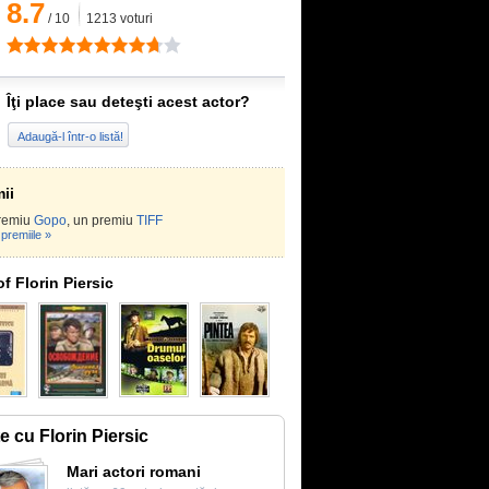
8.7
/
10
1213
voturi
Îţi place sau deteşti acest actor?
Adaugă-l într-o listă!
ii
remiu
Gopo
, un premiu
TIFF
premiile »
f Florin Piersic
te cu Florin Piersic
Mari actori romani