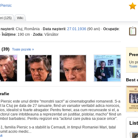
 Piersic
ri (125)
Wiki
 naşterii
: Cluj, România ·
Data naşterii
:
27.01.1936
(90 ani) ·
Ocupaţie
:
 ·
Înălţime
: 190 cm ·
Zodia
: Vărsător
 (39)
Toate pozele »
Prem
Un p
Toate 
Best o
rafie
 Piersic este unul dintre "monstrii sacri" ai cinematografiei romanesti. S-a
 la Cluj pe data de 27 ianuarie, fiind un varsator veritabil adica norocos,
os, idealist si foarte atragator. Pentru femei, asa cum recunoaste si el, a
actorul care intotdeauna a reprezentat un justitiar, pistolar, macho" fiind un
mbol barbatesc. Pentru regizori era "actorul care putea sa joace orice".
Lis
1, familia Piersic s-a stabilit la Cernauti, in timpul Romaniei Mari, tatal
numit acolo medic...
lt