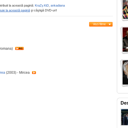
tribuit la această pagină:
KraZy.KiD
,
ankadiana
buie la această pagină
şi câştigă DVD-uri!
Vezi filme
a romana)
rea
(2003) - Mircea
Des