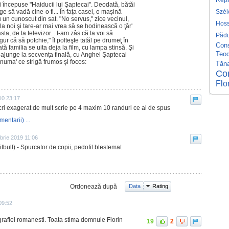
ai începuse "Haiducii lui Şaptecai". Deodată, bătăi
rge să vadă cine-o fi... În faţa casei, o maşină
Szél
 un cunoscut din sat. "No servus," zice vecinul,
Hos
la noi şi tare-ar mai vrea să se hodinească o ţâr'
asta, de la televizor... I-am zâs că la voi să
Pădu
gur că să potchie," îl pofteşte tatăl pe drumeţ în
Cons
ă familia se uita deja la film, cu lampa stinsă. Şi
Teo
 ajunge la secvenţa finală, cu Anghel Şaptecai
 numa' ce strigă frumos şi focos:
Tăn
Con
Flor
10 23:17
cri exagerat de mult scrie pe 4 maxim 10 randuri ce ai de spus
mentarii) ...
brie 2019 11:06
ull) - Spurcator de copii, pedofil blestemat
Ordonează după
Data
Rating
09:52
rafiei romanesti. Toata stima domnule Florin
19
2