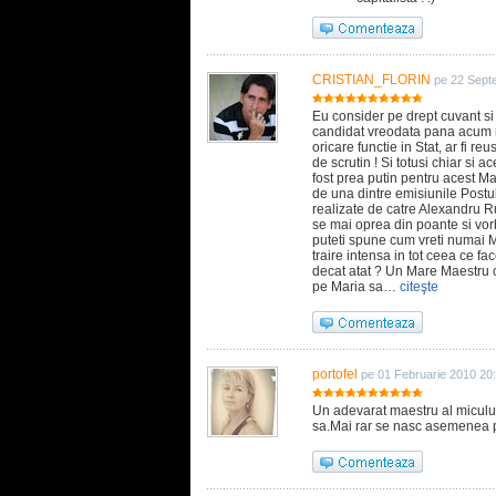
CRISTIAN_FLORIN
pe 22 Sept
Eu consider pe drept cuvant si 
candidat vreodata pana acum ma
oricare functie in Stat, ar fi re
de scrutin ! Si totusi chiar si a
fost prea putin pentru acest Ma
de una dintre emisiunile Postu
realizate de catre Alexandru Ru
se mai oprea din poante si vorbe
puteti spune cum vreti numai Ma
traire intensa in tot ceea ce fa
decat atat ? Un Mare Maestru c
pe Maria sa…
citeşte
portofel
pe 01 Februarie 2010 20
Un adevarat maestru al miculu
sa.Mai rar se nasc asemenea pe