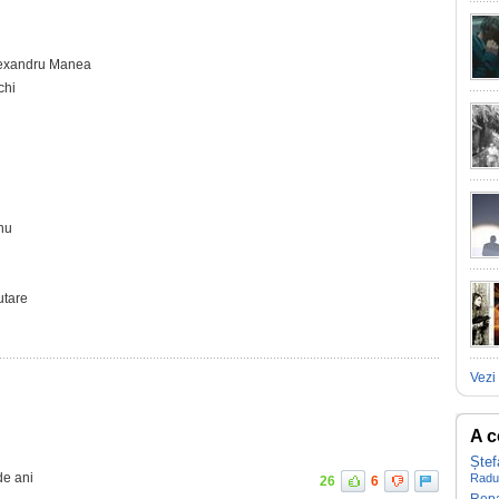
Alexandru Manea
chi
anu
utare
Vezi 
A c
Ștef
de ani
Radu
26
6
Rep