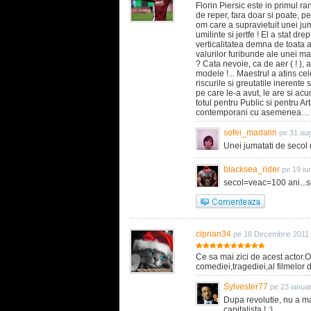
Florin Piersic este in primul 
de reper, fara doar si poate, pe
om care a supravietuit unei jum
umilinte si jertfe ! El a stat dre
verticalitatea demna de toata a
valurilor furibunde ale unei mar
? Cata nevoie, ca de aer ( ! 
modele !... Maestrul a atins ce
riscurile si greutatile inerent
pe care le-a avut, le are si acu
totul pentru Public si pentru 
contemporani cu asemenea…
sofei_madalin
pe 31 au
Unei jumatati de secol
blacksea_rider
pe 19 iu
secol=veac=100 ani...
ciprian34
pe 18 Decembrie 2011
Ce sa mai zici de acest actor.
comediei,tragediei,al filmelor 
Sylvester77
pe 23 ianua
Dupa revolutie, nu a mai
capitalista ! :)