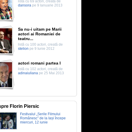
listă cu 69 actori, creată de
dansora
pe 9 Ianuarie 2013
Sa nu-i uitam pe Marii
actori ai Romaniei de
teatru...
listă cu 100 actori, creată de
stelion
pe 9 Iunie 2012
actori romani partea I
listă cu 102 actori, creată de
adinaiuliana
pe 25 Mai 2013
pre Florin Piersic
Festivalul „Serile Filmului
Românesc” de la Iași începe
miercuri, 12 iunie