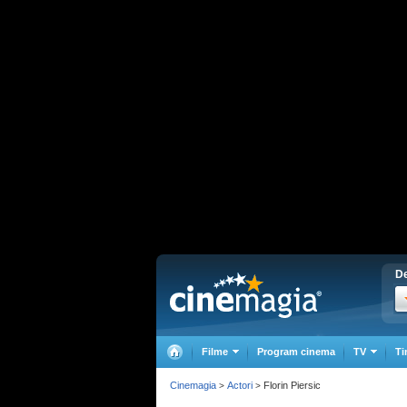
De
Filme
Program cinema
TV
Ti
Cinemagia
Actori
Florin Piersic
>
>