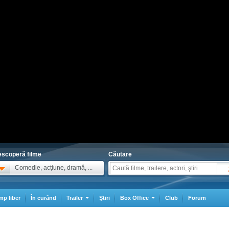
scoperă filme
Căutare
Comedie, acţiune, dramă, ...
mp liber
În curând
Trailer
Ştiri
Box Office
Club
Forum