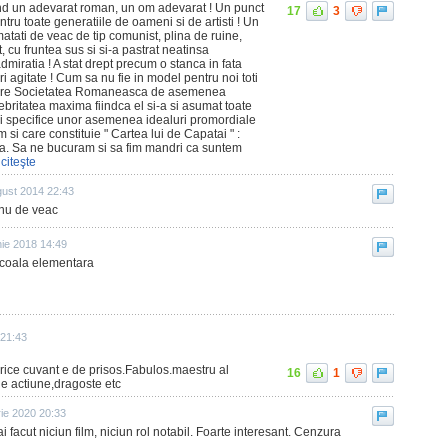
rand un adevarat roman, un om adevarat ! Un punct
17
3
ntru toate generatiile de oameni si de artisti ! Un
atati de veac de tip comunist, plina de ruine,
pt, cu fruntea sus si si-a pastrat neatinsa
dmiratia ! A stat drept precum o stanca in fata
i agitate ! Cum sa nu fie in model pentru noi toti
), are Societatea Romaneasca de asemenea
lebritatea maxima fiindca el si-a si asumat toate
e si specifice unor asemenea idealuri promordiale
m si care constituie " Cartea lui de Capatai " :
Arta. Sa ne bucuram si sa fim mandri ca suntem
citeşte
gust 2014 22:43
 nu de veac
nie 2018 14:49
scoala elementara
 21:43
Orice cuvant e de prisos.Fabulos.maestru al
16
1
de actiune,dragoste etc
rie 2020 20:33
 facut niciun film, niciun rol notabil. Foarte interesant. Cenzura