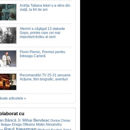
Actrița Tatiana Iekel s-a stins din
viață, la 84 de ani
Aferim! a câştigat 13 statuete
Gopo, printre care cel mai
important trofeu al serii
Florin Piersic, Premiul pentru
întreaga Carieră
Recomandări TV 25-31 ianuarie.
Acțiune, film biografic, aventuri
toate articolele »
olaborat cu
Mihai Bendeac
an Bănică Jr.
Dorina Chiriac
Draga Olteanu Matei
Alexandru
 Beligan
Paul Newman
an
Michael Keaton
Anna