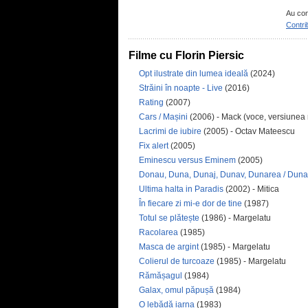
Au con
Contri
Filme cu Florin Piersic
Opt ilustrate din lumea ideală
(2024)
Străini în noapte - Live
(2016)
Rating
(2007)
Cars / Mașini
(2006) - Mack (voce, versiune
Lacrimi de iubire
(2005) - Octav Mateescu
Fix alert
(2005)
Eminescu versus Eminem
(2005)
Donau, Duna, Dunaj, Dunav, Dunarea / Duna
Ultima halta in Paradis
(2002) - Mitica
În fiecare zi mi-e dor de tine
(1987)
Totul se plătește
(1986) - Margelatu
Racolarea
(1985)
Masca de argint
(1985) - Margelatu
Colierul de turcoaze
(1985) - Margelatu
Rămășagul
(1984)
Galax, omul păpușă
(1984)
O lebădă iarna
(1983)