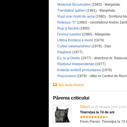
Misterele Bucureștilor
(1983) - Margelatu
Trandafirul galben
(1981) - Margelatu
Visul unei nopti de iarna
(1980) - Scriitorul 
Rețeaua "S"
(1980) - cercetatorul Andrei Zarit
Rug și flacără
(1980)
Drumul oaselor
(1980) - Margelatu
Ultima frontiera a mortii
(1979)
Cuibul salamandrelor
(1978) - Dan
Regăsire
(1977)
Eu, tu și Ovidiu
(1977) - directorul Al. Raduc
Războiul Independenței
(1977)
Instanța amână pronunțarea
(1976)
Roșcovanul
(1976) - ofiter la Centrul de Recr
Vezi toate filmele
Părerea criticului
Pitbull
pe 28 Ianuarie 2010 13:32
Tinereţea la 74 de ani
Florin Piersic: Tinereţea la 74 