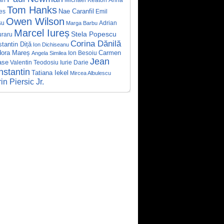
Tom Hanks
Nae Caranfil
es
Emil
Owen Wilson
su
Adrian
Marga Barbu
Marcel Iureș
Stela Popescu
raru
Corina Dănilă
tantin Diță
Ion Dichiseanu
dora Mareș
Ion Besoiu
Carmen
Angela Similea
Jean
ase
Valentin Teodosiu
Iurie Darie
stantin
Tatiana Iekel
Mircea Albulescu
in Piersic Jr.