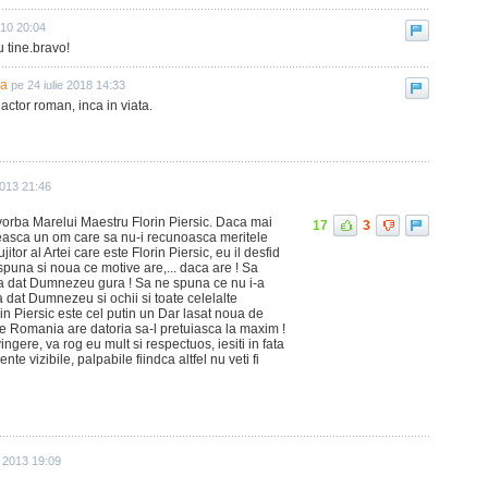
010 20:04
u tine.bravo!
la
pe 24 iulie 2018 14:33
actor roman, inca in viata.
2013 21:46
> vorba Marelui Maestru Florin Piersic. Daca mai
17
3
asca un om care sa nu-i recunoasca meritele
itor al Artei care este Florin Piersic, eu il desfid
 spuna si noua ce motive are,... daca are ! Sa
-a dat Dumnezeu gura ! Sa ne spuna ce nu i-a
-a dat Dumnezeu si ochii si toate celelalte
rin Piersic este cel putin un Dar lasat noua de
 Romania are datoria sa-l pretuiasca la maxim !
ngere, va rog eu mult si respectuos, iesiti in fata
te vizibile, palpabile fiindca altfel nu veti fi
e 2013 19:09