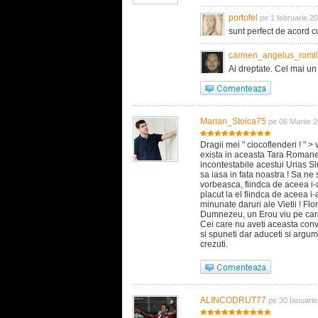
portofel
pe 1 februarie 2
sunt perfect de acord c
carmen_angelus_romi
Ai dreptate. Cel mai un 
Marian_Stoica75
pe 06 Martie 
Dragii mei " ciocoflenderi ! " 
exista in aceasta Tara Romane
incontestabile acestui Urias Sluj
sa iasa in fata noastra ! Sa ne
vorbeasca, fiindca de aceea i
placut la el fiindca de aceea i
minunate daruri ale Vietii ! Flo
Dumnezeu, un Erou viu pe care
Cei care nu aveti aceasta convi
si spuneti dar aduceti si argumen
crezuti.
ALINCODRUT77
pe 30 Ianuari