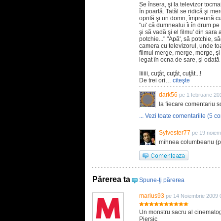
Se însera, şi la televizor tocm
în poartă. Tatăl se ridică şi me
oprită şi un domn, împreună cu
"ui' că dumnealui îi în drum pe 
şi să vadă şi el filmu' din sara 
potchie..." "Apă', să potchie, sâ
camera cu televizorul, unde toat
filmul merge, merge, merge, şi
legat în ocna de sare, şi odată
Iiiiii, cuţât, cuţât, cuţât...!
De trei ori…
citeşte
dark56
pe 1 februarie 20
la fiecare comentariu s
... Vezi toate comentariile (5 co
Sylvester77
pe 19 noiem
mihnea columbeanu (pitb
Părerea ta
Spune-ţi părerea
marius93
pe 14 Noiembrie 2009 
Un monstru sacru al cinematog
Piersic