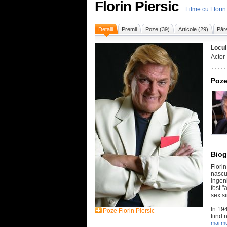
Florin Piersic
Filme cu Florin
Detalii
Premii
Poze (39)
Articole (29)
Păre
Locul
Actor
Poze
Biog
Florin
nascut
ingeni
fost "
sex si
In 194
Poze Florin Piersic
fiind 
mai mu