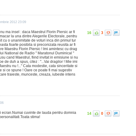
embrie 2012 23:09
nu ma insel : daca Maestrul Florin Piersic ar fi
16
3
car la una dintre Alegerile Electorale, pentru
usit cu o unanimitate de voturi inca din primul tur
ceasta foarte posibila si preconizata reusita ar fi
re Maestru Florin Piersic ! Imi amintesc cu drag
lui National de Radio " Maratonul Duminical "
su cand Maestrul, fiind invitat in emisiune si nu
 de duh a spus, citez : "...Vai dragilor ! Mie imi
estru nu !..." Cata modestie, cata sinceritate si
ce si ce spune ! Oare ce poate fi mai sugestiv
are traieste, munceste, creaza, iubeste intens
:06
i ecran.Numai cuvinte de lauda pentru domnia
14
0
rsonalitati.Toata stima!