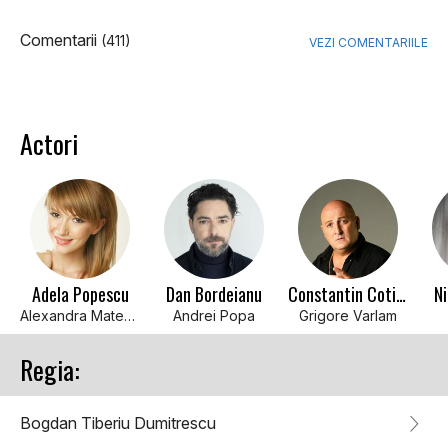
Comentarii
(411)
VEZI COMENTARIILE
Actori
Adela Popescu
Dan Bordeianu
Constantin Cotimanis
Ni
Alexandra Mateescu
Andrei Popa
Grigore Varlam
Regia:
Bogdan Tiberiu Dumitrescu