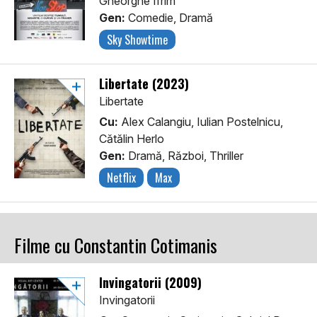
Gheorghe Ifrim
Gen:
Comedie, Dramă
Sky Showtime
Libertate (2023)
Libertate
Cu:
Alex Calangiu, Iulian Postelnicu,
Cătălin Herlo
Gen:
Dramă, Război, Thriller
Netflix
Max
Filme cu Constantin Cotimanis
Invingatorii (2009)
Invingatorii