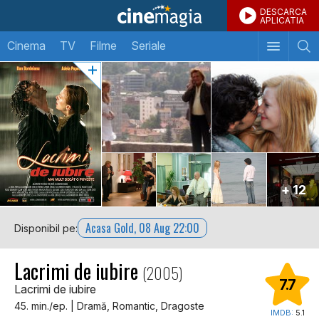
DESCARCA
APLICATIA
Cinema
TV
Filme
Seriale
+ 12
Acasa Gold, 08 Aug 22:00
Disponibil pe:
Lacrimi de iubire
(2005)
7.7
Lacrimi de iubire
45. min./ep. | Dramă, Romantic, Dragoste
IMDB:
5.1