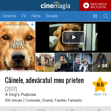
DESCARCA
APLICATIA
Cinema
TV
Filme
Seriale
+ 34
Câinele, adevăratul meu prieten
8.5
(2017)
A Dog's Purpose
IMDB:
7.3
100 minute | Comedie, Dramă, Familie, Fantastic