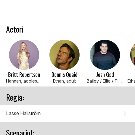
Actori
Britt Robertson
Dennis Quaid
Josh Gad
Hannah, adolescentă
Ethan, adult
Bailey / Ellie / Tino / Buddy (voce)
Eth
Regia:
Lasse Hallström
Scenariul: