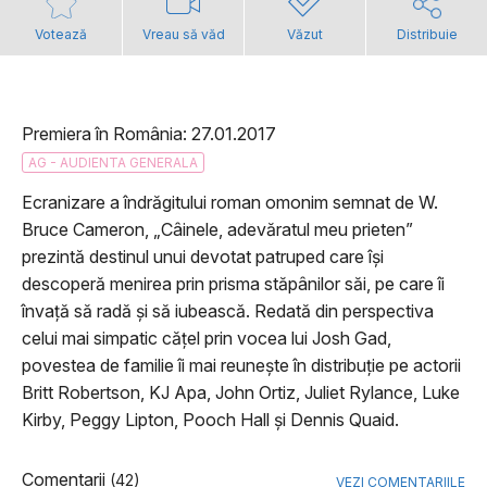
Votează
Vreau să văd
Văzut
Distribuie
Premiera în România: 27.01.2017
AG - AUDIENTA GENERALA
Ecranizare a îndrăgitului roman omonim semnat de W.
Bruce Cameron, „Câinele, adevăratul meu prieten”
prezintă destinul unui devotat patruped care îşi
descoperă menirea prin prisma stăpânilor săi, pe care îi
învaţă să radă şi să iubească. Redată din perspectiva
celui mai simpatic căţel prin vocea lui Josh Gad,
povestea de familie îi mai reuneşte în distribuţie pe actorii
Britt Robertson, KJ Apa, John Ortiz, Juliet Rylance, Luke
Kirby, Peggy Lipton, Pooch Hall şi Dennis Quaid.
Comentarii
(42)
VEZI COMENTARIILE