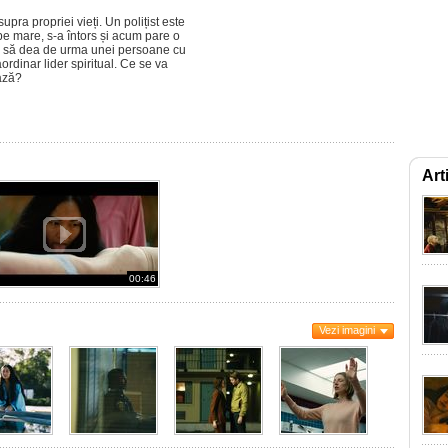
pra propriei vieți. Un polițist este
pe mare, s-a întors și acum pare o
tă să dea de urma unei persoane cu
ordinar lider spiritual. Ce se va
ază?
Art
00:46
Vezi imagini