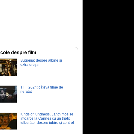
icole despre film
Bugonia: despre albine și
extratereștri
TIFF 2024: câteva filme de
neratat
Kinds of Kindness, Lanthimos se
întoarce la Cannes cu un triptic
tulburător despre iubire și control