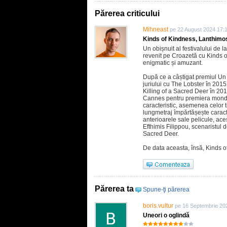
Părerea criticului
Mihneast
pe 22 August 2024 17:
Kinds of Kindness, Lanthimos 
Un obișnuit al festivalului de
revenit pe Croazetă cu Kinds o
enigmatic și amuzant.
După ce a câștigat premiul Un
juriului cu The Lobster în 201
Killing of a Sacred Deer în 20
Cannes pentru premiera mondial
caracteristic, asemenea celor t
lungmetraj împărtășește caracter
anterioarele sale pelicule, ace
Efthimis Filippou, scenaristul 
Sacred Deer.
De data aceasta, însă, Kinds 
Părerea ta
Spune-ţi părerea
boris.vultur
pe 16 Septembrie 20
Uneori o oglindă