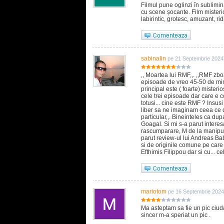
Filmul pune oglinzi în sublimin
cu scene șocante. Film misterio
labirintic, grotesc, amuzant, rid
sabinalin
pe 21 Septembrie 2024
,, Moartea lui RMF,,. ,,RMF zbo
episoade de vreo 45-50 de minut
principal este ( foarte) misteri
cele trei episoade dar care e c
totusi... cine este RMF ? Insus
liber sa ne imaginam ceea ce 
particular,,. Bineinteles ca du
Goagal. Si mi s-a parut intere
rascumparare, M de la manipular
parut review-ul lui Andreas Bab
si de originile comune pe care 
Efthimis Filippou dar si cu... ce
mariotom
pe 16 Septembrie 2024
Ma asteptam sa fie un pic ciuda
sincer m-a speriat un pic .