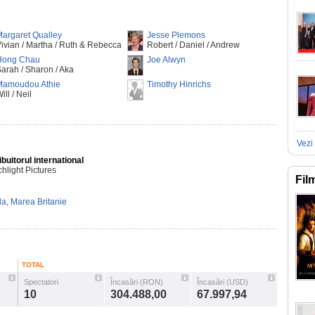
argaret Qualley
Jesse Plemons
ivian / Martha / Ruth & Rebecca
Robert / Daniel / Andrew
Hong Chau
Joe Alwyn
arah / Sharon / Aka
Mamoudou Athie
Timothy Hinrichs
ill / Neil
Vezi 
ibuitorul international
hlight Pictures
Fil
da
,
Marea Britanie
TOTAL
Spectatori
Încasări (RON)
Încasări (USD)
10
304.488,00
67.997,94