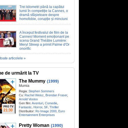
Trei kilometri până la capătul
lumii în competiție la Cannes, o
dramă sfâșietoare despre
homofobie, corupție și minciuni
A început festivalul de film de la
Cannes! Moment emoționant pe
scena Grand Théâtre Lumière:
Meryl Streep a primit Palme d'Or
onorific
toate articolele »
me de urmărit la TV
The Mummy
(1999)
Mumia
Regia:
Stephen Sommers
Cu:
Rachel Weisz
,
Brendan Fraser
,
Arnold Vosloo
Gen film:
Aventuri
,
Comedie
,
PRO TV
,
,
,
Fantastic
Horror
SF
Thriller
21:30
Distribuitor:
Ro Image 2000
,
Euro
Entertainment Enterprises
Pretty Woman
(1990)