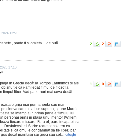
e 2024 13:51
enete , poate fi și omleta . . de ouă.
2
2
 2025 17:10
e"
plaja in Grecia decât la Yorgos Lanthimos si ale
1
0
 obisnuit e ca i-am legat filmul de filozofia
 in timpul liber. Vad patternuri mai ceva decât
nu exista o grijă mai permanenta sau mai
pe cineva caruia sa i se supuna, spune Marele
t asta se intampla in prima parte a filmului lui
n personaj prins in plasa unui mentor (Willem
icteaza fiecare miscare. Fara el, pare incapabil sa
ati. Dostoievski si Sartre (care considera ca
litate si ca omul e condamnat sa fie liber) par
orgos decât inaintasii sai greci sau cel…
citeşte