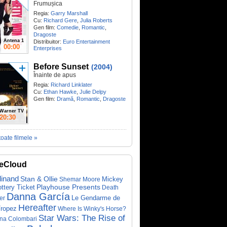
Frumușica
Regia:
Garry Marshall
Cu:
Richard Gere
,
Julia Roberts
Gen film:
Comedie
,
Romantic
,
Dragoste
Antena 1
Distribuitor:
Euro Entertainment
00:00
Enterprises
Before Sunset
(2004)
Înainte de apus
Regia:
Richard Linklater
Cu:
Ethan Hawke
,
Julie Delpy
Gen film:
Dramă
,
Romantic
,
Dragoste
Warner TV
20:30
toate filmele »
eCloud
dinand
Stan & Ollie
Mickey
Shemar Moore
ottery Ticket
Playhouse Presents
Death
Danna García
Le Gendarme de
er
Hereafter
Tropez
Where Is Winky's Horse?
Star Wars: The Rise of
ina Colombari