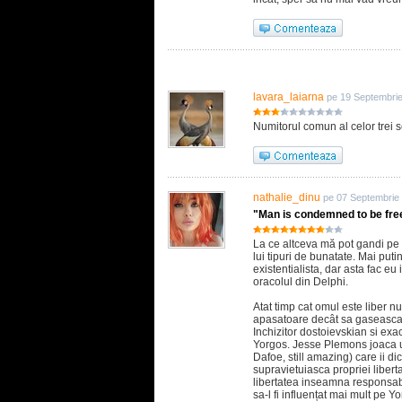
lavara_laiarna
pe 19 Septembri
Numitorul comun al celor trei sc
nathalie_dinu
pe 07 Septembrie
"Man is condemned to be fre
La ce altceva mă pot gandi pe 
lui tipuri de bunatate. Mai putin
existentialista, dar asta fac eu
oracolul din Delphi.
Atat timp cat omul este liber 
apasatoare decât sa gaseasca 
Inchizitor dostoievskian si exac
Yorgos. Jesse Plemons joaca u
Dafoe, still amazing) care ii d
supravietuiasca propriei libert
libertatea inseamna responsabi
sa-l fi influențat mai mult pe Y