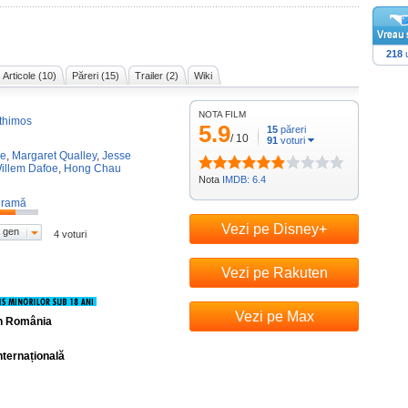
218
u
Articole (10)
Păreri (15)
Trailer (2)
Wiki
NOTA FILM
thimos
5.9
15
păreri
/
10
91
voturi
e
,
Margaret Qualley
,
Jesse
illem Dafoe
,
Hong Chau
Nota
IMDB: 6.4
ramă
Vezi pe Disney+
 gen
4 voturi
Vezi pe Rakuten
Vezi pe Max
în România
nternațională