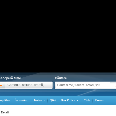
scoperă filme
Căutare
Comedie, acţiune, dramă, ...
mp liber
În curând
Trailer
Ştiri
Box Office
Club
Forum
Detalii
>