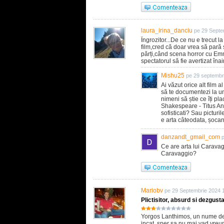
laura_irina_danciu
pe 29 Septe
Îngrozitor...De ce nu e trecut 
film,cred că doar vrea să pară 
părți,când scena horror cu Emm
spectatorul să fie avertizat îna
Mishu25
pe 29 septembr
Ai văzut orice alt film 
să te documentezi la un
nimeni să știe ce îți pl
Shakespeare - Titus An
sofisticati? Sau pictur
e arta câteodata, șoca
danzandt_gmail_com
Ce are arta lui Caravag
Caravaggio?
Mariobv
pe 29 Septembrie 2024 
Plictisitor, absurd si dezgusta
Yorgos Lanthimos, un nume de t
incat, sper sa nu mai vad vreun