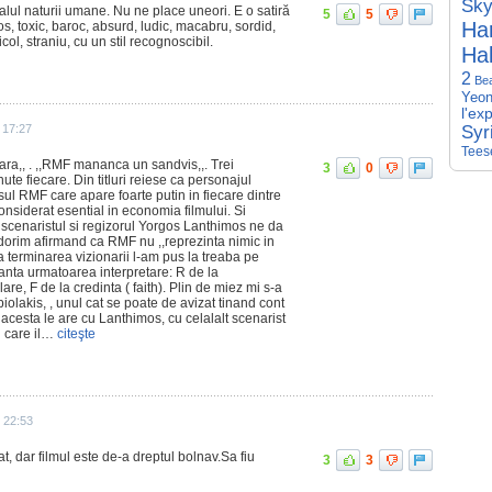
Sky
alul naturii umane. Nu ne place uneori. E o satiră
5
5
Har
s, toxic, baroc, absurd, ludic, macabru, sordid,
icol, straniu, cu un stil recognoscibil.
Hal
2
Be
Yeon
l'ex
 17:27
Syr
Tees
ara,, . ,,RMF mananca un sandvis,,. Trei
3
0
e fiecare. Din titluri reiese ca personajul
osul RMF care apare foarte putin in fiecare dintre
onsiderat esential in economia filmului. Si
i scenaristul si regizorul Yorgos Lanthimos ne da
dorim afirmand ca RMF nu ,,reprezinta nimic in
pa terminarea vizionarii l-am pus la treaba pe
santa urmatoarea interpretare: R de la
e, F de la credinta ( faith). Plin de miez mi s-a
iolakis, , unul cat se poate de avizat tinand cont
acesta le are cu Lanthimos, cu celalalt scenarist
l care il…
citeşte
 22:53
t, dar filmul este de-a dreptul bolnav.Sa fiu
3
3