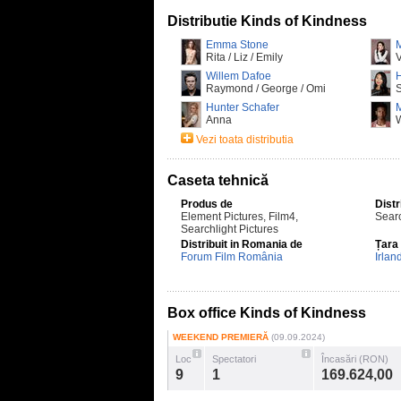
Distributie Kinds of Kindness
Emma Stone
M
Rita / Liz / Emily
V
Willem Dafoe
Raymond / George / Omi
S
Hunter Schafer
Anna
W
Vezi toata distributia
Caseta tehnică
Produs de
Distr
Element Pictures, Film4,
Searc
Searchlight Pictures
Distribuit in Romania de
Țara
Forum Film România
Irlan
Box office Kinds of Kindness
WEEKEND PREMIERĂ
(09.09.2024)
Loc
Spectatori
Încasări (RON)
9
1
169.624,00