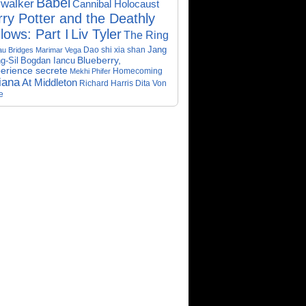
Babel
walker
Cannibal Holocaust
ry Potter and the Deathly
lows: Part I
Liv Tyler
The Ring
Dao shi xia shan
Jang
au Bridges
Marimar Vega
Bogdan Iancu
Blueberry,
g-Sil
perience secrete
Homecoming
Mekhi Phifer
iana
At Middleton
Richard Harris
Dita Von
e