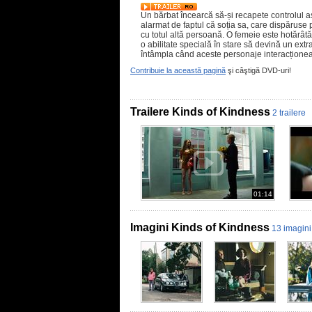
Un bărbat încearcă să-și recapete controlul asu
alarmat de faptul că soția sa, care dispăruse 
cu totul altă persoană. O femeie este hotărâ
o abilitate specială în stare să devină un extra
întâmpla când aceste personaje interacțione
Contribuie la această pagină
şi câştigă DVD-uri!
Trailere Kinds of Kindness
2 trailere
01:14
Imagini Kinds of Kindness
13 imagini