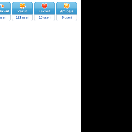
seri
121
useri
10
useri
5
useri