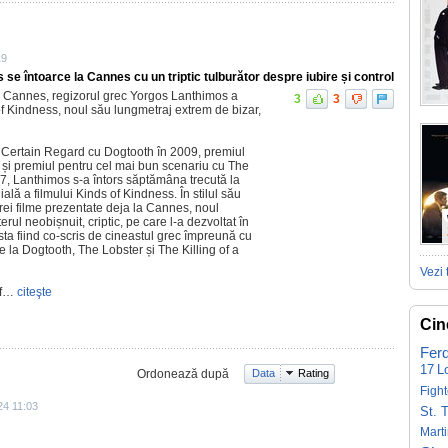
19
se întoarce la Cannes cu un triptic tulburător despre iubire și control
 la Cannes, regizorul grec Yorgos Lanthimos a
3
3
f Kindness, noul său lungmetraj extrem de bizar,
 Certain Regard cu Dogtooth în 2009, premiul
5 și premiul pentru cel mai bun scenariu cu The
17, Lanthimos s-a întors săptămâna trecută la
ă a filmului Kinds of Kindness. În stilul său
rei filme prezentate deja la Cannes, noul
ul neobișnuit, criptic, pe care l-a dezvoltat în
sta fiind co-scris de cineastul grec împreună cu
de la Dogtooth, The Lobster și The Killing of a
Vezi 
of…
citeşte
Cin
Fer
17
L
Ordonează după
Data
Rating
Fight
24 11:03
St. 
Mart