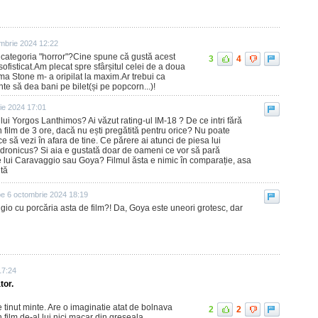
mbrie 2024 12:22
la categoria "horror"?Cine spune că gustă acest
3
4
sofisticat.Am plecat spre sfârșitul celei de a doua
a Stone m- a oripilat la maxim.Ar trebui ca
inte să dea bani pe bilet(și pe popcorn...)!
ie 2024 17:01
al lui Yorgos Lanthimos? Ai văzut rating-ul IM-18 ? De ce intri fără
 film de 3 ore, dacă nu ești pregătită pentru orice? Nu poate
ace să vezi în afara de tine. Ce părere ai atunci de piesa lui
dronicus? Si aia e gustată doar de oameni ce vor să pară
ile lui Caravaggio sau Goya? Filmul ăsta e nimic în comparație, asa
ntă
pe 6 octombrie 2024 18:19
gio cu porcăria asta de film?! Da, Goya este uneori grotesc, dar
17:24
tor.
inut minte. Are o imaginatie atat de bolnava
2
2
 film de-al lui nici macar din greseala.