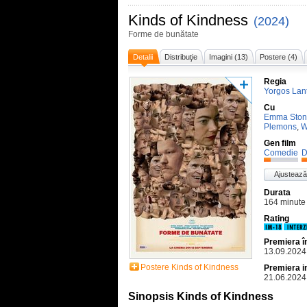
Kinds of Kindness
(2024)
Forme de bunătate
Detalii
Distribuţie
Imagini (13)
Postere (4)
Regia
Yorgos Lan
Cu
Emma Ston
Plemons
,
W
Gen film
Comedie
D
Ajustează
Durata
164 minute
Rating
Premiera 
13.09.2024
Postere Kinds of Kindness
Premiera i
21.06.2024
Sinopsis Kinds of Kindness