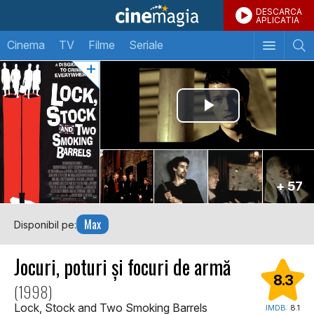
DESCARCA
APLICATIA
Cinema
TV
Filme
Seriale
+ 57
Max
Disponibil pe:
Jocuri, poturi și focuri de armă
8.3
(1998)
Lock, Stock and Two Smoking Barrels
IMDB:
8.1