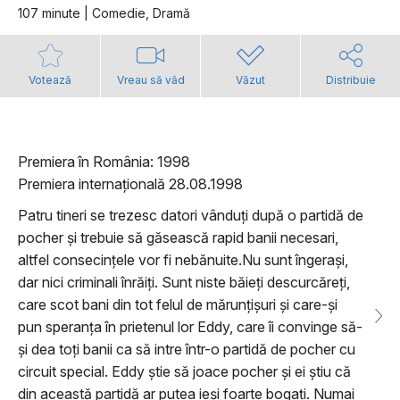
107 minute | Comedie, Dramă
Votează
Vreau să văd
Văzut
Distribuie
Premiera în România: 1998
Premiera internațională 28.08.1998
Patru tineri se trezesc datori vânduți după o partidă de
pocher și trebuie să găsească rapid banii necesari,
altfel consecințele vor fi nebănuite.Nu sunt îngerași,
dar nici criminali înrăiți. Sunt niste băieți descurcăreți,
care scot bani din tot felul de mărunțișuri și care-și
pun speranța în prietenul lor Eddy, care îi convinge să-
și dea toți banii ca să intre într-o partidă de pocher cu
circuit special. Eddy știe să joace pocher și ei știu că
din această partidă ar putea ieși foarte bogați. Numai