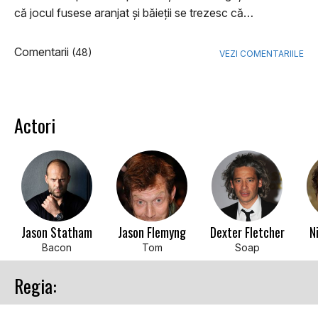
că jocul fusese aranjat și băieții se trezesc că…
Comentarii
(48)
VEZI COMENTARIILE
Actori
Jason Statham
Jason Flemyng
Dexter Fletcher
N
Bacon
Tom
Soap
Regia: