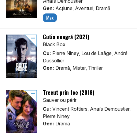
Anaïs Demoustier
Gen:
Acţiune, Aventuri, Dramă
Max
Cutia neagră (2021)
Black Box
Cu:
Pierre Niney, Lou de Laâge, André
Dussollier
Gen:
Dramă, Mister, Thriller
Trecut prin foc (2018)
Sauver ou périr
Cu:
Vincent Rottiers, Anaïs Demoustier,
Pierre Niney
Gen:
Dramă