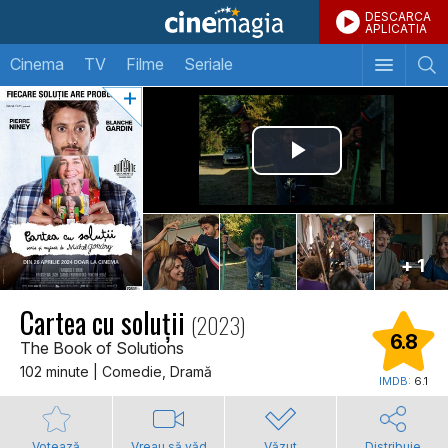
DESCARCA
APLICATIA
Cinema
TV
Filme
Seriale
+ 1
Cartea cu soluții
(2023)
6.8
The Book of Solutions
102 minute | Comedie, Dramă
IMDB:
6.1
Votează
Vreau să văd
Văzut
Distribuie