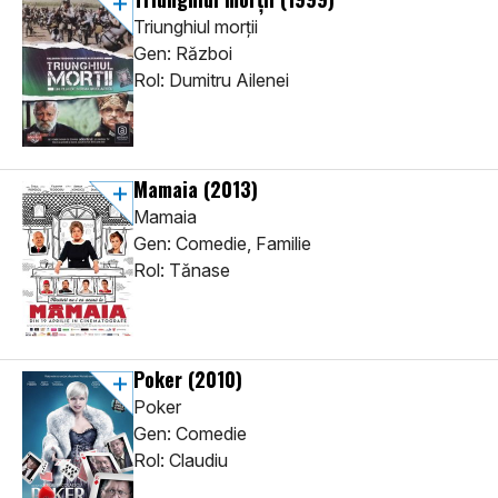
Triunghiul morții
Gen: Război
Rol: Dumitru Ailenei
Mamaia
(2013)
Mamaia
Gen: Comedie, Familie
Rol: Tănase
Poker
(2010)
Poker
Gen: Comedie
Rol: Claudiu