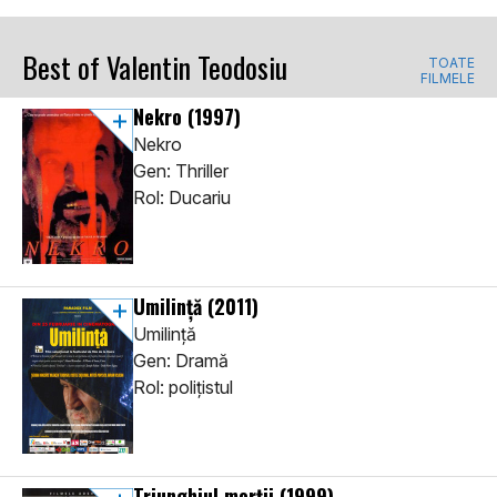
Best of Valentin Teodosiu
TOATE
FILMELE
Nekro
(1997)
Nekro
Gen: Thriller
Rol: Ducariu
Umilință
(2011)
Umilință
Gen: Dramă
Rol: polițistul
Triunghiul morții
(1999)