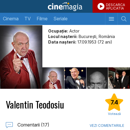
DESCARCA
APLICATIA
Cinema
TV
Filme
Seriale
Ocupație:
Actor
Locul naşterii:
București, România
Data naşterii:
17.09.1953 (72 ani)
Valentin Teodosiu
7.4
Votează
Comentarii (17)
VEZI COMENTARIILE