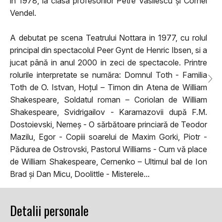
in 1978, la clasa profesorilor Petre Vasilescu și Cornel
Vendel.
A debutat pe scena Teatrului Nottara in 1977, cu rolul
principal din spectacolul Peer Gynt de Henric Ibsen, si a
jucat până in anul 2000 in zeci de spectacole. Printre
rolurile interpretate se număra: Domnul Toth - Familia
Toth de O. Istvan, Hoțul – Timon din Atena de William
Shakespeare, Soldatul roman – Coriolan de William
Shakespeare, Svidrigailov - Karamazovii după F.M.
Dostoievski, Nemeș - O sărbătoare princiară de Teodor
Mazilu, Egor - Copiii soarelui de Maxim Gorki, Piotr -
Pădurea de Ostrovski, Pastorul Williams - Cum vă place
de William Shakespeare, Cernenko – Ultimul bal de Ion
Brad și Dan Micu, Doolittle - Misterele...
Detalii personale