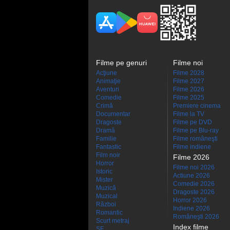
Filme pe genuri
Filme noi
Acţiune
Filme 2028
Animaţie
Filme 2027
Aventuri
Filme 2026
Comedie
Filme 2025
Crimă
Premiere cinema
Documentar
Filme la TV
Dragoste
Filme pe DVD
Dramă
Filme pe Blu-ray
Familie
Filme româneşti
Fantastic
Filme indiene
Film noir
Filme 2026
Horror
Filme noi 2026
Istoric
Actiune 2026
Mister
Comedie 2026
Muzică
Dragoste 2026
Muzical
Horror 2026
Război
Indiene 2026
Romantic
Româneşti 2026
Scurt metraj
Index filme
SF