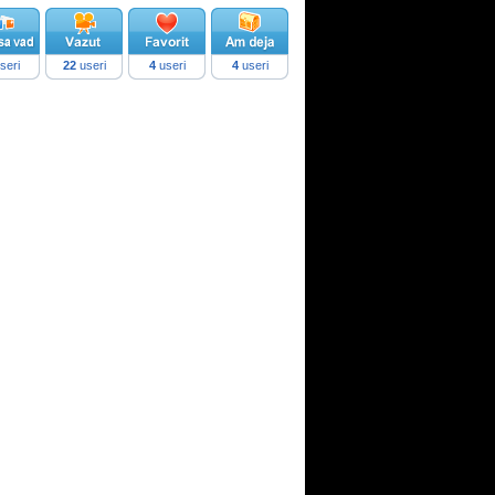
seri
22
useri
4
useri
4
useri