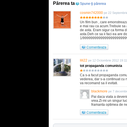
Părerea ta
Spune-ţi părerea
cosmin742000
pe 22 Septembri
Un film bun , care emonstreaza 
e mai rau ca acum.Trebuie sa a
de asta. Eram sigur ca forma de 
asta.Deh ce sa ii faci ea are d
1/9999999999999999999999
lili22
pe 12 Octombrie 2012 19:11
tot propaganda comunista
Ca s-a facut propaganda comun
vederea, dar s-a continuat cu n
va recomand sa il evitati.
blackmore
pe 7 decembr
Pai daca viata a deveni
vrea.Zi-mi un singur lu
framanta optimea de ne