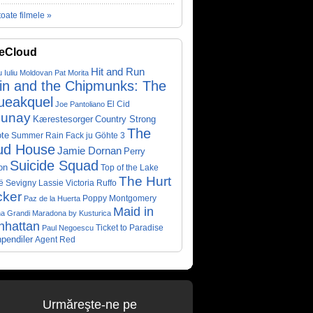
toate filmele »
eCloud
Hit and Run
u Iuliu Moldovan
Pat Morita
vin and the Chipmunks: The
ueakquel
El Cid
Joe Pantoliano
lunay
Kærestesorger
Country Strong
The
te
Summer Rain
Fack ju Göhte 3
ud House
Jamie Dornan
Perry
Suicide Squad
on
Top of the Lake
The Hurt
ë Sevigny
Victoria Ruffo
Lassie
cker
Poppy Montgomery
Paz de la Huerta
Maid in
a Grandi
Maradona by Kusturica
nhattan
Ticket to Paradise
Paul Negoescu
pendiler
Agent Red
Urmăreşte-ne pe