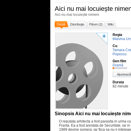
Aici nu mai locuiește nimen
Aici nu mai locuiește nimeni
Detalii
Distribuţie
Păreri (2)
Wiki
Regia
Malvina Ur
Cu
Tamara Cre
Popescu
Gen film
Dramă
Ajustează
Durata
82 minute
Sinopsis Aici nu mai locuiește nim
O reputata arhitecta a fost parasita in urma cu
Franta. Ea a fost arestata de Securitate, iar i
1989 devine somera, iar fiica sa nu ii intelege