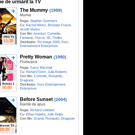
me de urmărit la TV
The Mummy
(1999)
Mumia
Regia:
Stephen Sommers
Cu:
Rachel Weisz
,
Brendan Fraser
,
Arnold Vosloo
Gen film:
Aventuri
,
Comedie
,
PRO TV
,
,
,
Fantastic
Horror
SF
Thriller
21:30
Distribuitor:
Ro Image 2000
,
Euro
Entertainment Enterprises
Pretty Woman
(1990)
Frumușica
Regia:
Garry Marshall
Cu:
Richard Gere
,
Julia Roberts
Gen film:
Comedie
,
Romantic
,
Dragoste
Antena 1
Distribuitor:
Euro Entertainment
00:00
Enterprises
Before Sunset
(2004)
Înainte de apus
Regia:
Richard Linklater
Cu:
Ethan Hawke
,
Julie Delpy
Gen film:
Dramă
,
Romantic
,
Dragoste
Warner TV
20:30