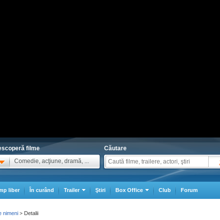
scoperă filme
Căutare
Comedie, acţiune, dramă, ...
mp liber
În curând
Trailer
Ştiri
Box Office
Club
Forum
e nimeni
Detalii
>