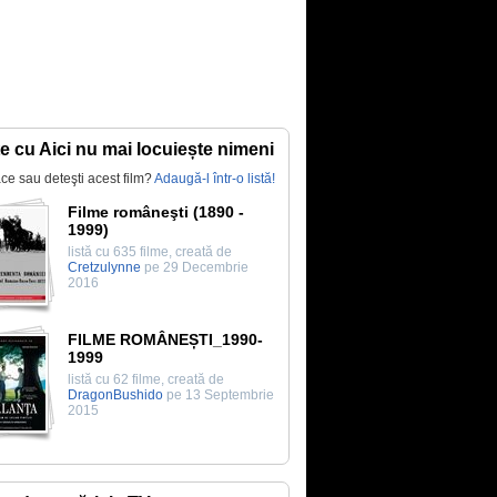
te cu Aici nu mai locuiește nimeni
lace sau deteşti acest film?
Adaugă-l într-o listă!
Filme româneşti (1890 -
1999)
listă cu 635 filme, creată de
Cretzulynne
pe 29 Decembrie
2016
FILME ROMÂNEȘTI_1990-
1999
listă cu 62 filme, creată de
DragonBushido
pe 13 Septembrie
2015