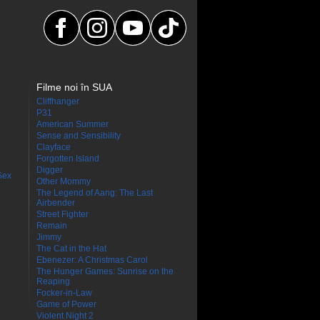
Filme noi în SUA
Cliffhanger
P31
American Summer
Sense and Sensibility
Clayface
Forgotten Island
Digger
Sex
Other Mommy
The Legend of Aang: The Last
Airbender
Street Fighter
Remain
Jimmy
The Cat in the Hat
Ebenezer: A Christmas Carol
The Hunger Games: Sunrise on the
Reaping
Focker-in-Law
Game of Power
Violent Night 2