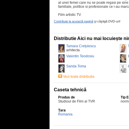
al unei femei care nu se poate regasi pe sine
familiale, politice si profesionale ce i-au marca
Film artistic TV.
Contribuie la această pagină
şi câştigă DVD-uri!
Distributie Aici nu mai locuiește n
Tamara Crețulescu
arhitecta
Valentin Teodosiu
Sanda Toma
Vezi toata distributia
Caseta tehnică
Produs de
Tip 
Studioul de Film al TVR
norm
Țara
Romania