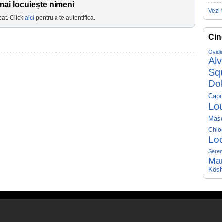
mai locuiește nimeni
Vezi 
cat. Click
aici
pentru a te autentifica.
Cin
Ovidi
Al
Sq
Do
Capo
Lo
Mas
Chlo
Lo
Seren
Ma
Kösh