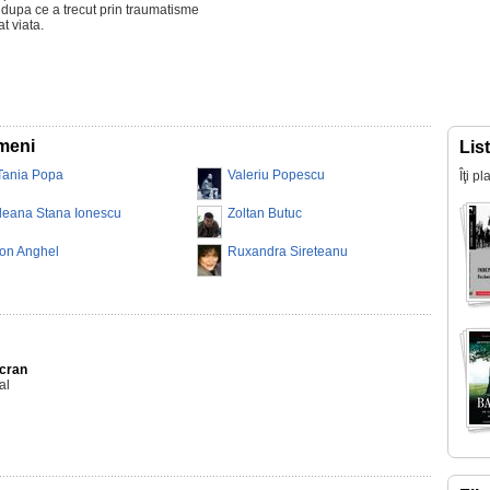
 dupa ce a trecut prin traumatisme
t viata.
imeni
Lis
Tania Popa
Valeriu Popescu
Îţi p
Ileana Stana Ionescu
Zoltan Butuc
Ion Anghel
Ruxandra Sireteanu
Ecran
al