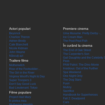
Actori populari
Premiere cinema
Beyoncé
Uma Musume: Pretty Derby -...
Charlize Theron
Ice Cream Man
Adrien Brody
The Pout-Pout Fish
Cate Blanchett
În curând la cinema
Nicole Kidman
The End of Oak Street
John Wayne
The Carpenter's Son
Născuţi azi
Gail Daughtry and the Celebrity 
Trailere filme
Pass
PAW Patrol: The Dino Movie
Motherwitch
Insidious: Out of the Further
Rise of the Footsoldier:...
Spa Weekend
The Girl in the River
One Night Only
Virginia Woolf's Night & Day
The Dog Stars
Super Troopers 3
Fuori
Don't Say Good Luck
Mutiny
Bad Lieutenant: Tokyo
Sacrifice
Filme populare
Handbook for Superheroes
Project Hail Mary
Fall 2: Deadpoint
În pielea mea
Cars
Wuthering Heights