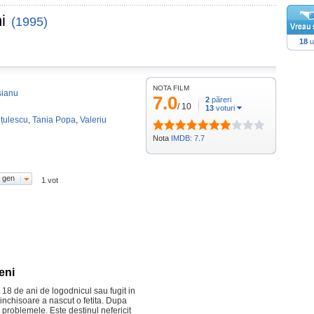
i
(1995)
18
u
NOTA FILM
sianu
7.0
2
păreri
/
10
13
voturi
țulescu
,
Tania Popa
,
Valeriu
Nota
IMDB: 7.7
 gen
1 vot
eni
 18 de ani de logodnicul sau fugit in
n inchisoare a nascut o fetita. Dupa
 problemele. Este destinul nefericit