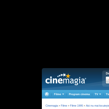
De
Filme
Program cinema
TV
Ti
Cinemagia
Filme
Filme 1995
Aici nu mai locuieșt
>
>
>