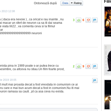
Fil
Ordonează după
Data
Rating
e 2013 12:08
( daca era nevoie ) , ca oricat e rau inainte , nu
3
6
i macar un sfert de neuron ca sa iti dai seama
viata lili22 , va comenta ceva si la filmul
oar
999999999999999999 neuroni
ista pina in 1989 poate s-ar putea trece cu
2
9
esimtire, ca altceva nu stiau.Un film foarte prost,
ie 2019 18:05
t mult mai proasta decat a fost vreodata in comunism ce ai
cru care e mai bun acum decat a fost in comunism.Nu iti mai
uron ramasa sa cauti , pt ca asa ceva nu exista.