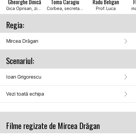
Gheorghe Dinică
Toma Caragiu
Radu Beligan
F
Gica Oprisan, zis Salamandra
Corbea, secretar de partid
Prof. Luca
ma
Regia:
Mircea Drăgan
Scenariul:
Ioan Grigorescu
Vezi toată echipa
Filme regizate de Mircea Drăgan