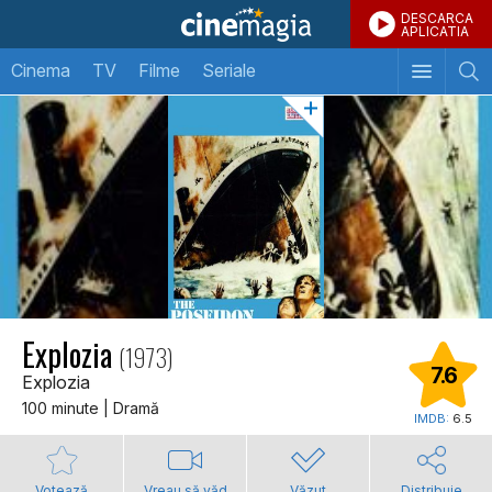
DESCARCA
APLICATIA
Cinema
TV
Filme
Seriale
Explozia
(1973)
7.6
Explozia
100 minute | Dramă
IMDB:
6.5
Votează
Vreau să văd
Văzut
Distribuie