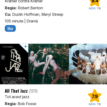
8.4
Kramer contra Kramer
Regia:
Robert Benton
IMDB:
7.8
Cu:
Dustin Hoffman, Meryl Streep
105 minute
|
Dramă
Max
All That Jazz
(1979)
7.9
Tot acest jazz
Regia:
Bob Fosse
IMDB:
7.8