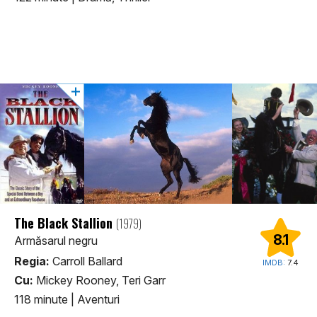
The Black Stallion
(1979)
8.1
Armăsarul negru
Regia:
Carroll Ballard
IMDB:
7.4
Cu:
Mickey Rooney, Teri Garr
118 minute
|
Aventuri