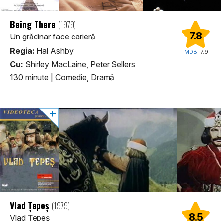
Being There
(1979)
7.8
Un grădinar face carieră
Regia:
Hal Ashby
IMDB:
7.9
Cu:
Shirley MacLaine, Peter Sellers
130 minute
|
Comedie, Dramă
Vlad Țepeș
(1979)
8.5
Vlad Țepeș