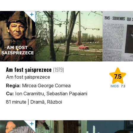
Am fost șaisprezece
(1979)
7.5
Am fost șaisprezece
Regia:
Mircea George Cornea
IMDB:
7.3
Cu:
Ion Caramitru, Sebastian Papaiani
81 minute
|
Dramă, Război