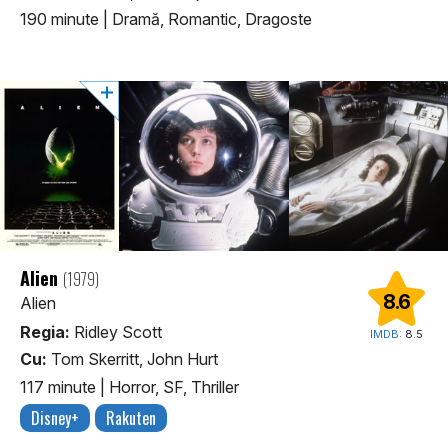
190 minute
|
Dramă, Romantic, Dragoste
Alien
(1979)
8.6
Alien
Regia:
Ridley Scott
IMDB:
8.5
Cu:
Tom Skerritt, John Hurt
117 minute
|
Horror, SF, Thriller
Disney+
Rakuten