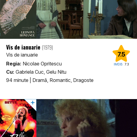
Vis de ianuarie
(1979)
7.5
Vis de ianuarie
Regia:
Nicolae Opritescu
IMDB:
7.3
Cu:
Gabriela Cuc, Gelu Nitu
94 minute
|
Dramă, Romantic, Dragoste