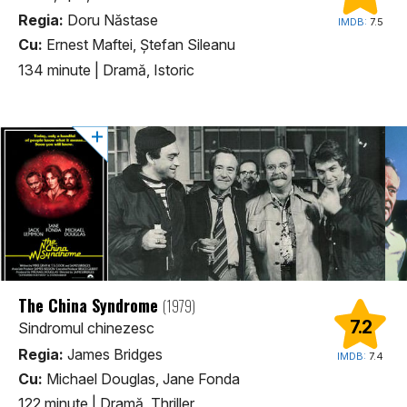
Regia:
Doru Năstase
IMDB:
7.5
Cu:
Ernest Maftei, Ștefan Sileanu
134 minute
|
Dramă, Istoric
The China Syndrome
(1979)
7.2
Sindromul chinezesc
Regia:
James Bridges
IMDB:
7.4
Cu:
Michael Douglas, Jane Fonda
122 minute
|
Dramă, Thriller