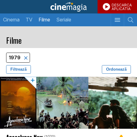
DESCARCA
APLICATIA
Cinema
TV
Filme
Seriale
Filme
1979
Filtrează
Ordonează
Apocalypse Now