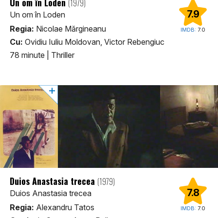
Un om în Loden
(1979)
7.9
Un om în Loden
Regia:
Nicolae Mărgineanu
IMDB:
7.0
Cu:
Ovidiu Iuliu Moldovan, Victor Rebengiuc
78 minute
|
Thriller
Duios Anastasia trecea
(1979)
7.8
Duios Anastasia trecea
Regia:
Alexandru Tatos
IMDB:
7.0