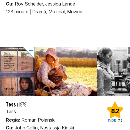
Cu:
Roy Scheider, Jessica Lange
123 minute
|
Dramă, Muzical, Muzică
Tess
(1979)
8.2
Tess
Regia:
Roman Polanski
IMDB:
7.3
Cu:
John Collin, Nastassja Kinski