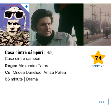
Casa dintre câmpuri
(1979)
7.4
Casa dintre câmpuri
Regia:
Alexandru Tatos
IMDB:
7.0
Cu:
Mircea Daneliuc, Amza Pellea
86 minute
|
Dramă
1
>>>