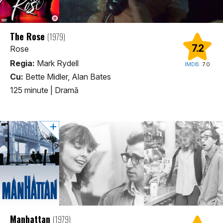
The Rose
(1979)
7.2
Rose
Regia:
Mark Rydell
IMDB:
7.0
Cu:
Bette Midler, Alan Bates
125 minute
|
Dramă
Manhattan
(1979)