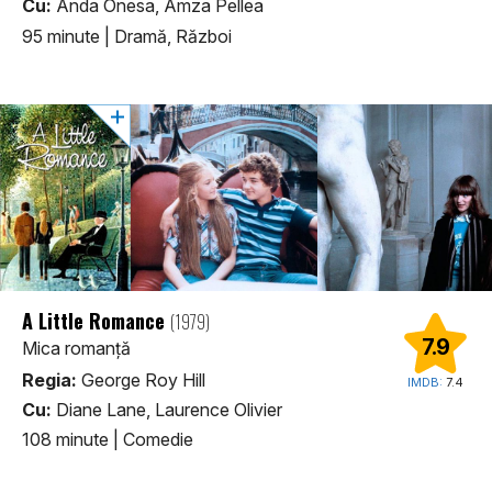
Cu:
Anda Onesa, Amza Pellea
95 minute
|
Dramă, Război
A Little Romance
(1979)
7.9
Mica romanţă
Regia:
George Roy Hill
IMDB:
7.4
Cu:
Diane Lane, Laurence Olivier
108 minute
|
Comedie