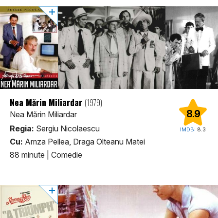
Nea Mărin Miliardar
(1979)
8.9
Nea Mărin Miliardar
Regia:
Sergiu Nicolaescu
IMDB:
8.3
Cu:
Amza Pellea, Draga Olteanu Matei
88 minute
|
Comedie