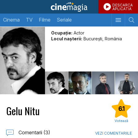
DESCARCA
APLICATIA
Cinema
TV
Filme
Seriale
Ocupație:
Actor
Locul naşterii:
Bucureşti, România
Gelu Nitu
6.1
Votează
Comentarii (3)
VEZI COMENTARIILE