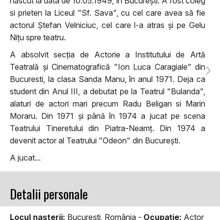
născut la data de 10.05.1949, în București. A fost coleg
si prieten la Liceul "Sf. Sava", cu cel care avea să fie
actorul Ștefan Velniciuc, cel care l-a atras și pe Gelu
Nițu spre teatru.
A absolvit secția de Actorie a Institutului de Artă
Teatrală și Cinematografică "Ion Luca Caragiale" din
Bucuresti, la clasa Sanda Manu, în anul 1971. Deja ca
student din Anul III, a debutat pe la Teatrul "Bulanda",
alaturi de actori mari precum Radu Beligan si Marin
Moraru. Din 1971 și până în 1974 a jucat pe scena
Teatrului Tineretului din Piatra-Neamț. Din 1974 a
devenit actor al Teatrului "Odeon" din București.
A jucat...
Detalii personale
Locul naşterii:
Bucureşti, România -
Ocupaţie:
Actor