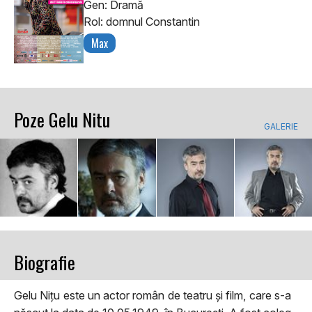
Gen: Dramă
Rol: domnul Constantin
Max
Poze Gelu Nitu
GALERIE
Biografie
Gelu Nițu este un actor român de teatru și film, care s-a