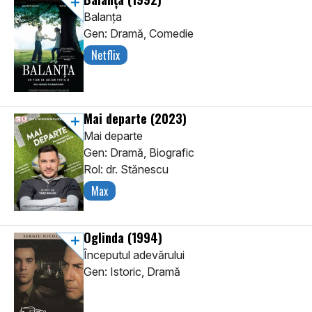
Balanța
Gen: Dramă, Comedie
Netflix
Mai departe
(2023)
Mai departe
Gen: Dramă, Biografic
Rol: dr. Stănescu
Max
Oglinda
(1994)
Începutul adevărului
Gen: Istoric, Dramă