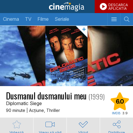
DESCARCA
APLICATIA
Cinema
TV
Filme
Seriale
Dusmanul dusmanului meu
(1999)
6.0
Diplomatic Siege
90 minute | Acţiune, Thriller
IMDB:
3.9
Votează
Vreau să văd
Văzut
Distribuie