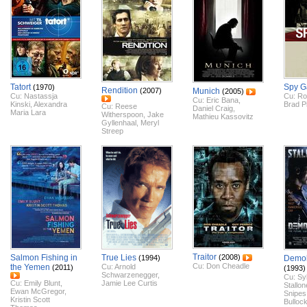
Tatort
Spy 
(1970)
Rendition
(2007)
Munich
(2005)
Cu:
Nastassja
Cu:
Ro
Cu:
Eric Bana
,
Kinski
,
Alexandra
Brad Pi
Cu:
Reese
Daniel Craig
,
Maria Lara
Witherspoon
,
Jake
Mathieu Kassovitz
Gyllenhaal
,
Meryl
Streep
Traitor
Salmon Fishing in
True Lies
(2008)
(1994)
Demol
Cu:
Don Cheadle
the Yemen
Cu:
Arnold
(2011)
(1993)
Schwarzenegger
,
Cu:
Sy
Cu:
Emily Blunt
,
Jamie Lee Curtis
Stallon
Ewan McGregor
,
Snipes
Kristin Scott
Bulloc