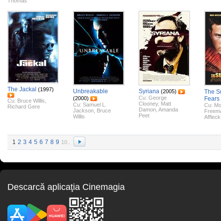
Thomas
The Jackal
(1997)
Unbreakable
Syriana
(2005)
The Su
Cu:
George
(2000)
Fears
Cu:
Bruce Willis
,
Clooney
,
Matt
Cu:
Samuel L.
Cu:
Mo
Richard Gere
Damon
,
Amanda
Jackson
,
Bruce
Freem
Peet
Willis
Affleck
1
2
3
4
5
6
7
8
9
10..
Descarcă aplicaţia Cinemagia