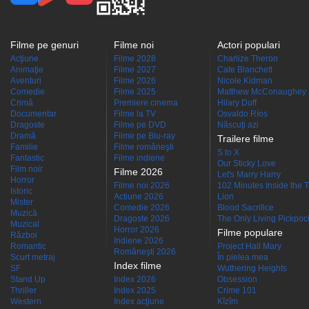
Filme pe genuri
Filme noi
Actori populari
Acţiune
Filme 2028
Charlize Theron
Animaţie
Filme 2027
Cate Blanchett
Aventuri
Filme 2026
Nicole Kidman
Comedie
Filme 2025
Matthew McConaughey
Crimă
Premiere cinema
Hilary Duff
Documentar
Filme la TV
Osvaldo Ríos
Dragoste
Filme pe DVD
Născuţi azi
Dramă
Filme pe Blu-ray
Trailere filme
Familie
Filme româneşti
S to X
Fantastic
Filme indiene
Our Sticky Love
Film noir
Filme 2026
Let's Marry Harry
Horror
Filme noi 2026
102 Minutes Inside the 
Istoric
Actiune 2026
Lion
Mister
Comedie 2026
Blood Sacrifice
Muzică
Dragoste 2026
The Only Living Pickpocke
Muzical
Horror 2026
Filme populare
Război
Indiene 2026
Romantic
Project Hail Mary
Româneşti 2026
Scurt metraj
În pielea mea
Index filme
SF
Wuthering Heights
Stand Up
Index 2026
Obsession
Thriller
Index 2025
Crime 101
Western
Index acţiune
Kîzîm