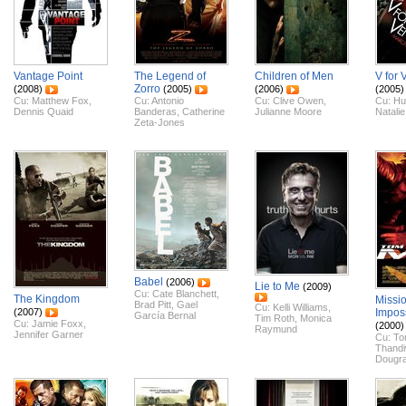
Vantage Point
The Legend of
Children of Men
V for 
Zorro
(2008)
(2005)
(2006)
(2005)
Cu:
Matthew Fox
,
Cu:
Antonio
Cu:
Clive Owen
,
Cu:
Hu
Dennis Quaid
Banderas
,
Catherine
Julianne Moore
Natali
Zeta-Jones
Babel
(2006)
Lie to Me
(2009)
Cu:
Cate Blanchett
,
The Kingdom
Missio
Brad Pitt
,
Gael
Cu:
Kelli Williams
,
(2007)
Impos
García Bernal
Tim Roth
,
Monica
Cu:
Jamie Foxx
,
(2000)
Raymund
Jennifer Garner
Cu:
To
Thand
Dougra