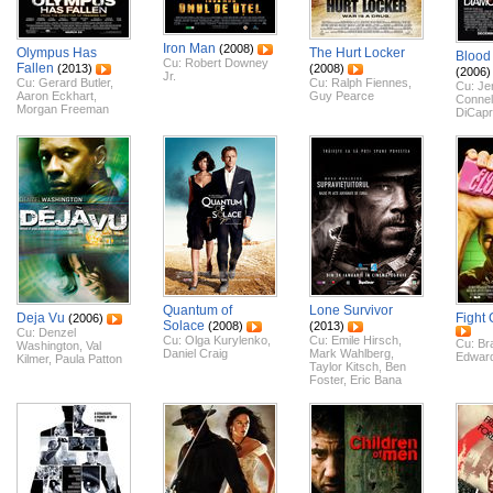
Iron Man
(2008)
Olympus Has
The Hurt Locker
Blood
Cu:
Robert Downey
Fallen
(2013)
(2008)
(2006)
Jr.
Cu:
Gerard Butler
,
Cu:
Ralph Fiennes
,
Cu:
Je
Aaron Eckhart
,
Guy Pearce
Connel
Morgan Freeman
DiCapr
Quantum of
Lone Survivor
Deja Vu
Fight 
(2006)
Solace
(2008)
(2013)
Cu:
Denzel
Cu:
Olga Kurylenko
,
Cu:
Emile Hirsch
,
Cu:
Bra
Washington
,
Val
Daniel Craig
Mark Wahlberg
,
Edward
Kilmer
,
Paula Patton
Taylor Kitsch
,
Ben
Foster
,
Eric Bana