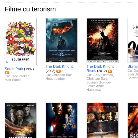
Filme cu terorism
The Dark Knight
The Dark Knight
Skyfal
South Park
(1997)
Rises
Cu:
Da
(2008)
(2012)
Judi D
Cu:
Christian Bale
,
Cu:
Gary Oldman
,
Cu:
Trey Parker
,
Barde
Heath Ledger
Christian Bale
,
Matt Stone
Joseph Gordon-
Levitt
,
Anne
Hathaway