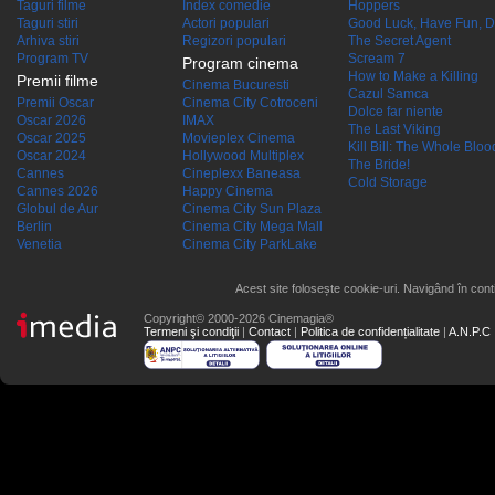
Taguri filme
Index comedie
Hoppers
Taguri stiri
Actori populari
Good Luck, Have Fun, D
Arhiva stiri
Regizori populari
The Secret Agent
Program TV
Scream 7
Program cinema
How to Make a Killing
Premii filme
Cinema Bucuresti
Cazul Samca
Premii Oscar
Cinema City Cotroceni
Dolce far niente
Oscar 2026
IMAX
The Last Viking
Oscar 2025
Movieplex Cinema
Kill Bill: The Whole Blood
Oscar 2024
Hollywood Multiplex
The Bride!
Cannes
Cineplexx Baneasa
Cold Storage
Cannes 2026
Happy Cinema
Globul de Aur
Cinema City Sun Plaza
Berlin
Cinema City Mega Mall
Venetia
Cinema City ParkLake
Acest site folosește cookie-uri. Navigând în conti
Copyright© 2000-2026 Cinemagia®
Termeni şi condiţii
|
Contact
|
Politica de confidențialitate
|
A.N.P.C