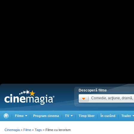
Descoperă filme
Comedie, acţiune, dramă, .
Filme
Program cinema
TV
Timp liber
În curând
Trailer
Cinemagia
Filme
Tags
Filme cu terorism
>
>
>