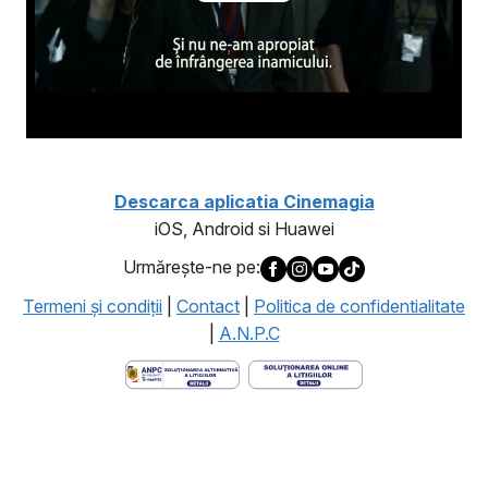
Descarca aplicatia Cinemagia
iOS, Android si Huawei
Urmăreşte-ne pe:
Termeni şi condiţii
|
Contact
|
Politica de confidentialitate
|
A.N.P.C