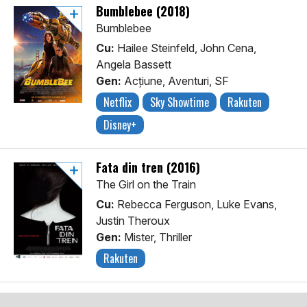
Bumblebee (2018)
Bumblebee
Cu:
Hailee Steinfeld, John Cena,
Angela Bassett
Gen:
Acţiune, Aventuri, SF
Netflix
Sky Showtime
Rakuten
Disney+
Fata din tren (2016)
The Girl on the Train
Cu:
Rebecca Ferguson, Luke Evans,
Justin Theroux
Gen:
Mister, Thriller
Rakuten