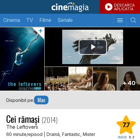
DESCARCA
APLICATIA
Cinema
TV
Filme
Seriale
+ 40
Max
Disponibil pe:
Cei rămași
(2014)
7.7
The Leftovers
60 minute/episod | Dramă, Fantastic, Mister
IMDB:
8.3