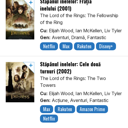
Stăpânul inelelor: Frăția
inelului (2001)
The Lord of the Rings: The Fellowship
of the Ring
Cu:
Elijah Wood, Ian McKellen, Liv Tyler
Gen:
Aventuri, Dramă, Fantastic
Netflix
Max
Rakuten
Disney+
Stăpânul inelelor: Cele două
turnuri (2002)
The Lord of the Rings: The Two
Towers
Cu:
Elijah Wood, Ian McKellen, Liv Tyler
Gen:
Acţiune, Aventuri, Fantastic
Max
Rakuten
Amazon Prime
Netflix