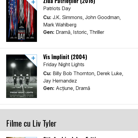
Ziua Patrioților (2016)
Patriots Day
Cu:
J.K. Simmons, John Goodman,
Mark Wahlberg
Gen:
Dramă, Istoric, Thriller
Vis împlinit (2004)
Friday Night Lights
Cu:
Billy Bob Thornton, Derek Luke,
Jay Hernandez
Gen:
Acţiune, Dramă
Filme cu Liv Tyler