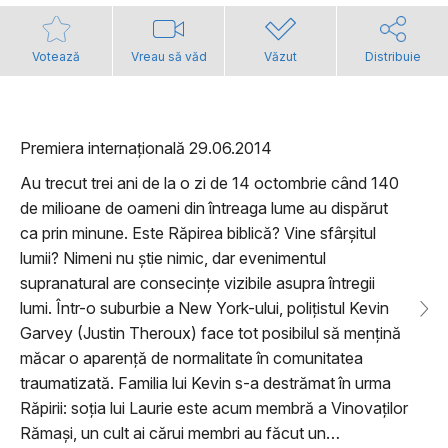
Votează
Vreau să văd
Văzut
Distribuie
Premiera internațională 29.06.2014
Au trecut trei ani de la o zi de 14 octombrie când 140
de milioane de oameni din întreaga lume au dispărut
ca prin minune. Este Răpirea biblică? Vine sfârșitul
lumii? Nimeni nu știe nimic, dar evenimentul
supranatural are consecințe vizibile asupra întregii
lumi. Într-o suburbie a New York-ului, polițistul Kevin
Garvey (Justin Theroux) face tot posibilul să mențină
măcar o aparență de normalitate în comunitatea
traumatizată. Familia lui Kevin s-a destrămat în urma
Răpirii: soția lui Laurie este acum membră a Vinovaților
Rămași, un cult ai cărui membri au făcut un…