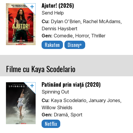
Ajutor! (2026)
Send Help
Cu:
Dylan O'Brien, Rachel McAdams,
Dennis Haysbert
Gen:
Comedie, Horror, Thriller
Rakuten
Disney+
Filme cu Kaya Scodelario
Patinând prin viaţă (2020)
Spinning Out
Cu:
Kaya Scodelario, January Jones,
Willow Shields
Gen:
Dramă, Sport
Netflix