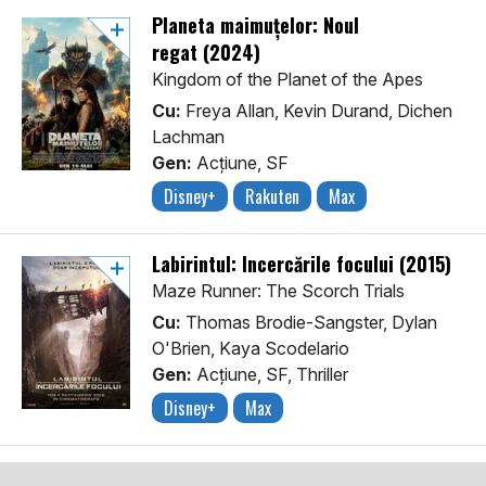
Planeta maimuțelor: Noul
regat (2024)
Kingdom of the Planet of the Apes
Cu:
Freya Allan, Kevin Durand, Dichen
Lachman
Gen:
Acţiune, SF
Disney+
Rakuten
Max
Labirintul: Încercările focului (2015)
Maze Runner: The Scorch Trials
Cu:
Thomas Brodie-Sangster, Dylan
O'Brien, Kaya Scodelario
Gen:
Acţiune, SF, Thriller
Disney+
Max