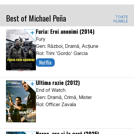
Best of Michael Peña
TOATE
FILMELE
Furia: Eroi anonimi
(2014)
Fury
Gen: Război, Dramă, Acţiune
Rol: Trini 'Gordo' Garcia
Netflix
Ultima razie
(2012)
End of Watch
Gen: Dramă, Crimă, Mister
Rol: Officer Zavala
Noroc, ura și la gară
(2025)