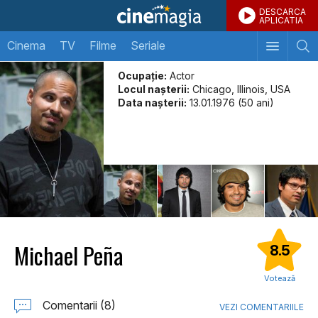
DESCARCA
APLICATIA
Cinema
TV
Filme
Seriale
Ocupație:
Actor
Locul naşterii:
Chicago, Illinois, USA
Data naşterii:
13.01.1976 (50 ani)
Michael Peña
8.5
Votează
Comentarii (8)
VEZI COMENTARIILE