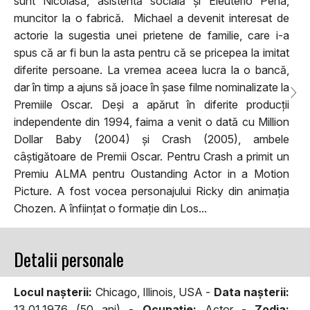
sunt Nicolasa, asistentă socială și Eleuterio Peña,
muncitor la o fabrică. Michael a devenit interesat de
actorie la sugestia unei prietene de familie, care i-a
spus că ar fi bun la asta pentru că se pricepea la imitat
diferite persoane. La vremea aceea lucra la o bancă,
dar în timp a ajuns să joace în șase filme nominalizate la
Premiile Oscar. Deși a apărut în diferite producții
independente din 1994, faima a venit o dată cu Million
Dollar Baby (2004) și Crash (2005), ambele
câștigătoare de Premii Oscar. Pentru Crash a primit un
Premiu ALMA pentru Oustanding Actor in a Motion
Picture. A fost vocea personajului Ricky din animația
Chozen. A înființat o formație din Los...
Detalii personale
Locul naşterii:
Chicago, Illinois, USA -
Data naşterii:
13.01.1976 (50 ani) -
Ocupaţie:
Actor -
Zodia: