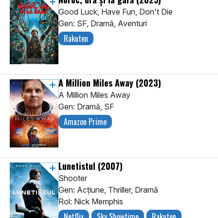
Good Luck, Have Fun, Don't Die
Gen: SF, Dramă, Aventuri
Rakuten
A Million Miles Away
(2023)
A Million Miles Away
Gen: Dramă, SF
Amazon Prime
Lunetistul
(2007)
Shooter
Gen: Acţiune, Thriller, Dramă
Rol: Nick Memphis
Netflix
Sky Showtime
Rakuten