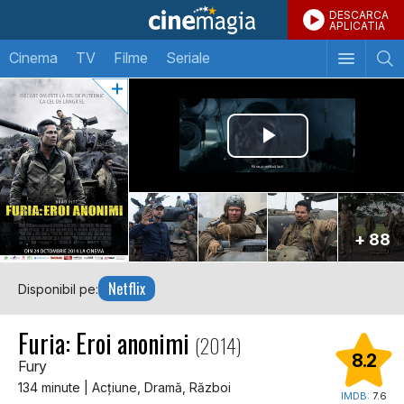
DESCARCA
APLICATIA
Cinema
TV
Filme
Seriale
+ 88
Netflix
Disponibil pe:
Furia: Eroi anonimi
(2014)
8.2
Fury
134 minute | Acţiune, Dramă, Război
IMDB:
7.6