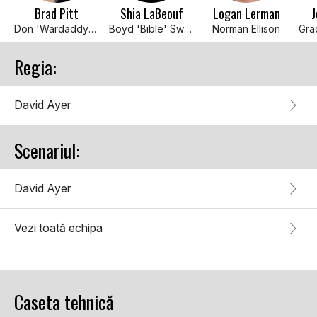
Brad Pitt
Shia LaBeouf
Logan Lerman
J
Don 'Wardaddy' Collier
Boyd 'Bible' Swan
Norman Ellison
Regia:
David Ayer
Scenariul:
David Ayer
Vezi toată echipa
Caseta tehnică