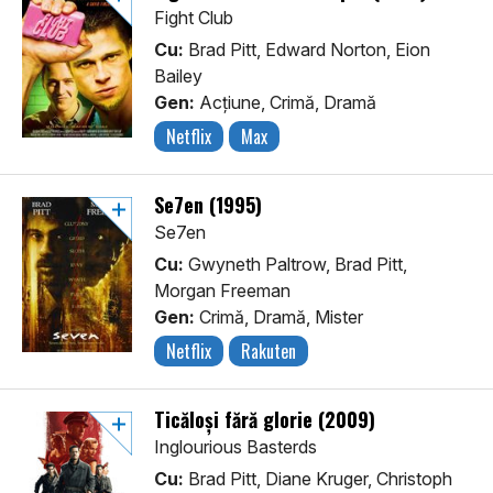
Fight Club
Cu:
Brad Pitt, Edward Norton, Eion
Bailey
Gen:
Acţiune, Crimă, Dramă
Netflix
Max
Se7en (1995)
Se7en
Cu:
Gwyneth Paltrow, Brad Pitt,
Morgan Freeman
Gen:
Crimă, Dramă, Mister
Netflix
Rakuten
Ticăloși fără glorie (2009)
Inglourious Basterds
Cu:
Brad Pitt, Diane Kruger, Christoph