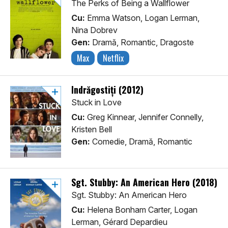
The Perks of Being a Wallflower
Cu:
Emma Watson, Logan Lerman,
Nina Dobrev
Gen:
Dramă, Romantic, Dragoste
Max
Netflix
Îndrăgostiți (2012)
Stuck in Love
Cu:
Greg Kinnear, Jennifer Connelly,
Kristen Bell
Gen:
Comedie, Dramă, Romantic
Sgt. Stubby: An American Hero (2018)
Sgt. Stubby: An American Hero
Cu:
Helena Bonham Carter, Logan
Lerman, Gérard Depardieu