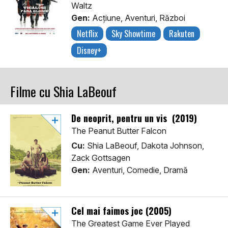
Waltz
Gen:
Acţiune, Aventuri, Război
Netflix
Sky Showtime
Rakuten
Disney+
Filme cu Shia LaBeouf
De neoprit, pentru un vis (2019)
The Peanut Butter Falcon
Cu:
Shia LaBeouf, Dakota Johnson,
Zack Gottsagen
Gen:
Aventuri, Comedie, Dramă
Cel mai faimos joc (2005)
The Greatest Game Ever Played