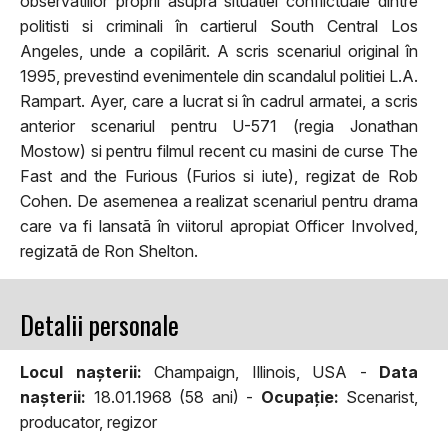
observatiilor proprii asupra situatiei conflictuale dintre
politisti si criminali în cartierul South Central Los
Angeles, unde a copilãrit. A scris scenariul original în
1995, prevestind evenimentele din scandalul politiei L.A.
Rampart. Ayer, care a lucrat si în cadrul armatei, a scris
anterior scenariul pentru U-571 (regia Jonathan
Mostow) si pentru filmul recent cu masini de curse The
Fast and the Furious (Furios si iute), regizat de Rob
Cohen. De asemenea a realizat scenariul pentru drama
care va fi lansatã în viitorul apropiat Officer Involved,
regizatã de Ron Shelton.
Detalii personale
Locul naşterii:
Champaign, Illinois, USA -
Data
naşterii:
18.01.1968 (58 ani) -
Ocupaţie:
Scenarist,
producator, regizor