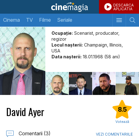
DESCARCA
APLICATIA
Cinema
TV
Filme
Seriale
Ocupație:
Scenarist, producator,
regizor
Locul naşterii:
Champaign, Illinois,
USA
Data naşterii:
18.01.1968 (58 ani)
David Ayer
8.5
Votează
Comentarii (3)
VEZI COMENTARIILE