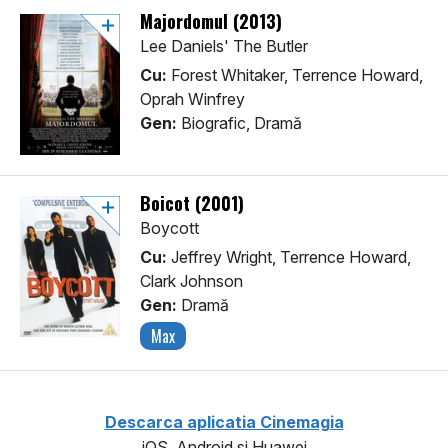
Majordomul (2013)
Lee Daniels' The Butler
Cu:
Forest Whitaker, Terrence Howard,
Oprah Winfrey
Gen:
Biografic, Dramă
Boicot (2001)
Boycott
Cu:
Jeffrey Wright, Terrence Howard,
Clark Johnson
Gen:
Dramă
Max
Descarca aplicatia Cinemagia
iOS, Android si Huawei