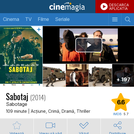
DESCARCA
APLICATIA
Cinema
TV
Filme
Seriale
+ 197
Sabotaj
(2014)
6.6
Sabotage
109 minute | Acţiune, Crimă, Dramă, Thriller
IMDB:
5.7
Votează
Vreau să văd
Văzut
Distribuie