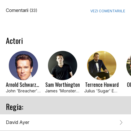
Comentarii
(33)
VEZI COMENTARIILE
Actori
Arnold Schwarzenegger
Sam Worthington
Terrence Howard
Ol
John 'Breacher' Wharton
James 'Monster' Murray
Julius 'Sugar' Edmonds
Regia:
David Ayer