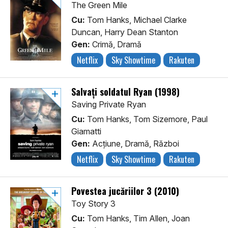
The Green Mile
Cu:
Tom Hanks, Michael Clarke
Duncan, Harry Dean Stanton
Gen:
Crimă, Dramă
Netflix
Sky Showtime
Rakuten
Salvați soldatul Ryan (1998)
Saving Private Ryan
Cu:
Tom Hanks, Tom Sizemore, Paul
Giamatti
Gen:
Acţiune, Dramă, Război
Netflix
Sky Showtime
Rakuten
Povestea jucăriilor 3 (2010)
Toy Story 3
Cu:
Tom Hanks, Tim Allen, Joan