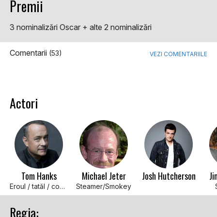
Premii
3 nominalizări Oscar + alte 2 nominalizări
Comentarii
(53)
VEZI COMENTARIILE
Actori
Tom Hanks
Michael Jeter
Josh Hutcherson
Ji
Eroul / tatăl / conductorul (voci)
Steamer/Smokey
Regia: