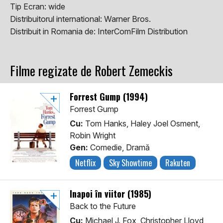
Tip Ecran:
wide
Distribuitorul international:
Warner Bros.
Distribuit in Romania de:
InterComFilm Distribution
Filme regizate de Robert Zemeckis
Forrest Gump (1994)
Forrest Gump
Cu:
Tom Hanks, Haley Joel Osment,
Robin Wright
Gen:
Comedie, Dramă
Netflix
Sky Showtime
Rakuten
Înapoi în viitor (1985)
Back to the Future
Cu:
Michael J. Fox, Christopher Lloyd,