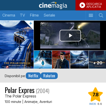
DESCARCA
APLICATIA
Cinema
TV
Filme
Seriale
+ 20
Netflix
Rakuten
Disponibil pe:
Polar Expres
(2004)
7.8
The Polar Express
100 minute | Animaţie, Aventuri
IMDB:
6.6