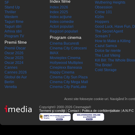
Index filme
SF
Wuthering Heights
Stand Up
Index 2026
Obsession
Thriller
Index 2025
Crime 101
Western
Index acţiune
Kîzîm
Taguri filme
Index comedie
Hoppers
Taguri stiri
Actori populari
Good Luck, Have Fun, D
Arhiva stiri
Regizori populari
The Secret Agent
Program TV
Scream 7
Program cinema
How to Make a Killing
Premii filme
Cinema Bucuresti
Cazul Samca
Premii Oscar
Cinema City Cotroceni
Dolce far niente
Oscar 2026
IMAX
The Last Viking
Oscar 2025
Movieplex Cinema
Kill Bill: The Whole Blood
Oscar 2024
Hollywood Multiplex
The Bride!
Cannes
Cineplexx Baneasa
Cold Storage
Cannes 2026
Happy Cinema
Globul de Aur
Cinema City Sun Plaza
Berlin
Cinema City Mega Mall
Venetia
Cinema City ParkLake
Acest site folosește cookie-uri. Navigând în conti
Copyright© 2000-2026 Cinemagia®
Termeni şi condiţii
|
Contact
|
Politica de confidențialitate
|
A.N.P.C