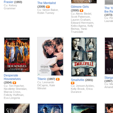
Frasier
(1993)
The Mentalist
Cu:
Kelsey
(2008)
Gilmore Girls
The Y
Grammer
Cu:
Simon Baker
,
(2000)
the Re
Robin Tunney
Cu:
Alexis Bledel
,
(1973)
Scott Patterson
,
Cu:
Pe
Lauren Graham
,
Laurale
Edward Herrmann
,
Keiko Agena
,
Kelly
Bishop
,
Yanic
Truesdale
Desperate
Starg
Housewives
Titanic
(1997)
Smallville
(2001)
(1997)
Cu:
Leonardo
(2004)
Cu:
Mi
DiCaprio
,
Kate
Cu:
Teri Hatcher
,
Cu:
Jensen Ackles
,
Amand
Winslet
Nicollette Sheridan
,
Kelly Brook
,
Erica
Marcia Cross
,
Durance
Felicity Huffman
,
Eva Longoria