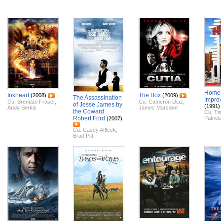
Home
Inkheart
The Box
(2008)
(2009)
The Assassination
Impro
Cu:
Brendan Fraser
,
Cu:
Cameron Diaz
,
of Jesse James by
(1991)
Andy Serkis
James Marsden
the Coward
Cu:
Ti
Robert Ford
Patric
(2007)
Cu:
Casey Affleck
,
Brad Pitt