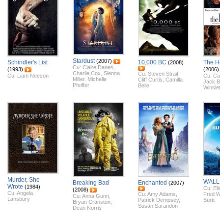
Stardust
(2007)
Schindler's List
10,000 BC
The H
(2008)
Cu:
Claire Danes
,
(1993)
(2006)
Charlie Cox
,
Sienna
Cu:
Steven Strait
,
Cu:
Liam Neeson
Cu:
Ca
Miller
,
Michelle
Cliff Curtis
,
Camilla
Jack B
Pfeiffer
Belle
Winsle
Murder, She
WALL
Breaking Bad
Enchanted
(2007)
Wrote
(1984)
Cu:
El
(2008)
Cu:
Angela
Cu:
Amy Adams
,
Fred Wi
Cu:
Anna Gunn
,
Lansbury
Patrick Dempsey
,
Burtt
Bryan Cranston
,
Susan Sarandon
Dean Norris