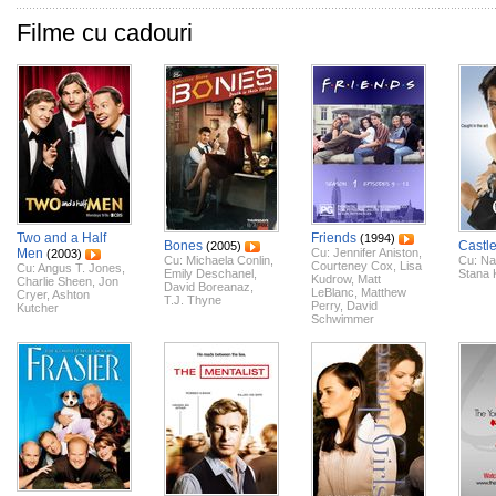
Filme cu cadouri
Two and a Half
Friends
(1994)
Bones
Castl
(2005)
Men
Cu:
Jennifer Aniston
,
(2003)
Cu:
Michaela Conlin
,
Cu:
Nat
Courteney Cox
,
Lisa
Cu:
Angus T. Jones
,
Emily Deschanel
,
Stana 
Kudrow
,
Matt
Charlie Sheen
,
Jon
David Boreanaz
,
LeBlanc
,
Matthew
Cryer
,
Ashton
T.J. Thyne
Perry
,
David
Kutcher
Schwimmer