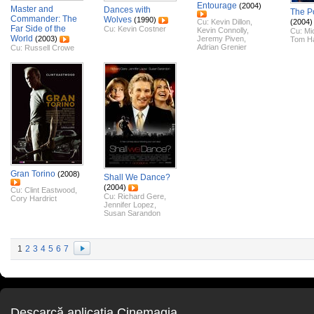
Entourage
(2004)
Master and
Dances with
The P
Commander: The
Wolves
(1990)
Cu:
Kevin Dillon
,
(2004)
Far Side of the
Cu:
Kevin Costner
Kevin Connolly
,
Cu:
Mi
World
(2003)
Jeremy Piven
,
Tom H
Adrian Grenier
Cu:
Russell Crowe
Gran Torino
(2008)
Shall We Dance?
(2004)
Cu:
Clint Eastwood
,
Cu:
Richard Gere
,
Cory Hardrict
Jennifer Lopez
,
Susan Sarandon
1
2
3
4
5
6
7
Descarcă aplicaţia Cinemagia