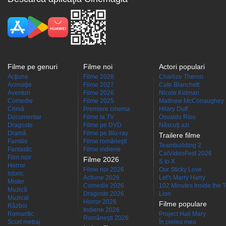
Filme pe genuri
Filme noi
Actori populari
Acţiune
Filme 2028
Charlize Theron
Animaţie
Filme 2027
Cate Blanchett
Aventuri
Filme 2026
Nicole Kidman
Comedie
Filme 2025
Matthew McConaughey
Crimă
Premiere cinema
Hilary Duff
Documentar
Filme la TV
Osvaldo Ríos
Dragoste
Filme pe DVD
Născuţi azi
Dramă
Filme pe Blu-ray
Trailere filme
Familie
Filme româneşti
Teambuilding 2
Fantastic
Filme indiene
CatVideoFest 2026
Film noir
Filme 2026
S to X
Horror
Filme noi 2026
Our Sticky Love
Istoric
Actiune 2026
Let's Marry Harry
Mister
Comedie 2026
102 Minutes Inside the 
Muzică
Dragoste 2026
Lion
Muzical
Horror 2026
Filme populare
Război
Indiene 2026
Romantic
Project Hail Mary
Româneşti 2026
Scurt metraj
În pielea mea