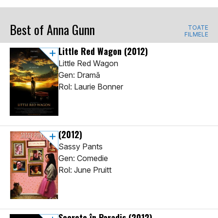
Best of Anna Gunn
TOATE
FILMELE
Little Red Wagon
(2012)
Little Red Wagon
Gen: Dramă
Rol: Laurie Bonner
(2012)
Sassy Pants
Gen: Comedie
Rol: June Pruitt
Secrete în Paradis
(2012)