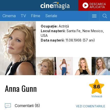
DESCARCA
APLICATIA
Cinema
TV
Filme
Seriale
Ocupație:
Actriţă
Locul naşterii:
Santa Fe, New Mexico,
USA
Data naşterii:
11.08.1968 (57 ani)
Anna Gunn
8.6
Votează
Comentarii (8)
VEZI COMENTARIILE