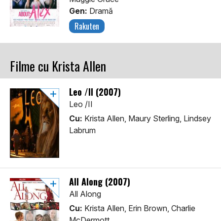
Gen:
Dramă
Rakuten
Filme cu Krista Allen
Leo /II (2007)
Leo /II
Cu:
Krista Allen, Maury Sterling, Lindsey
Labrum
All Along (2007)
All Along
Cu:
Krista Allen, Erin Brown, Charlie
McDermott