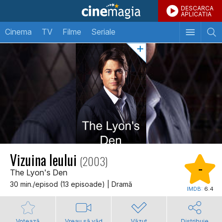
DESCARCA
APLICATIA
Cinema
TV
Filme
Seriale
Vizuina leului
(2003)
-
The Lyon's Den
30 min./episod (13 episoade) | Dramă
IMDB:
6.4
Votează
Vreau să văd
Văzut
Distribuie