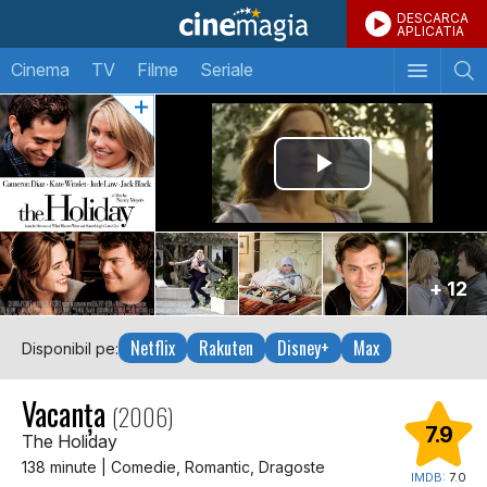
DESCARCA
APLICATIA
Cinema
TV
Filme
Seriale
+ 12
Netflix
Rakuten
Disney+
Max
Disponibil pe:
Vacanța
(2006)
7.9
The Holiday
138 minute | Comedie, Romantic, Dragoste
IMDB:
7.0