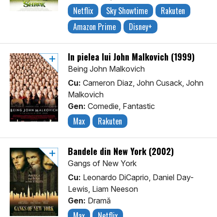
Netflix
Sky Showtime
Rakuten
Amazon Prime
Disney+
În pielea lui John Malkovich (1999)
Being John Malkovich
Cu:
Cameron Diaz, John Cusack, John
Malkovich
Gen:
Comedie, Fantastic
Max
Rakuten
Bandele din New York (2002)
Gangs of New York
Cu:
Leonardo DiCaprio, Daniel Day-
Lewis, Liam Neeson
Gen:
Dramă
Max
Netflix