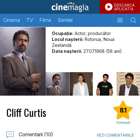
DESCARCA
APLICATIA
Cinema
TV
Filme
Seriale
Ocupație:
Actor, producător
Locul naşterii:
Rotorua, Noua
Zeelandă
Data naşterii:
27.07.1968 (58 ani)
Cliff Curtis
8.1
Votează
Comentarii (10)
VEZI COMENTARIILE