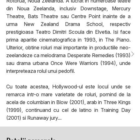
Rotorua, Noua Zeelanda. A lucrat in numeroase teatre
din Noua Zeelanda, inclusiv Downstage, Mercury
Theatre, Bats Theatre sau Centre Point inainte de a
urma New Zealand Drama School, respectiv
prestigioasa Teatro Dimitri Scoula din Elvetia. Isi face
prima aparitie cinematografica in 1993, in The Piano.
Ulterior, obtine roluri mai importante in productiile neo-
zeelandeze ca melodrama Desperate Remedies (1993)
sau drama urbana Once Were Warriors (1994), unde
interpreteaza rolul unui pedofil.
Cu toate acestea, Hollywood-ul este locul unde se
remarca intr-o mare varietate de roluri, pornind de la
acela de columbian in Blow (2001), arab in Three Kings
(1999), continuand cu cel de latino in Training Day
(2001) si Runaway jury...