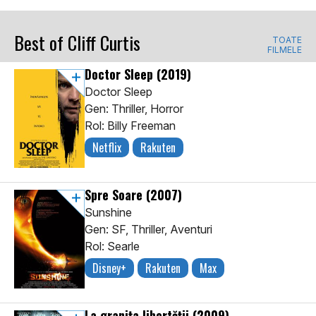
Best of Cliff Curtis
TOATE
FILMELE
Doctor Sleep
(2019)
Doctor Sleep
Gen: Thriller, Horror
Rol: Billy Freeman
Netflix
Rakuten
Spre Soare
(2007)
Sunshine
Gen: SF, Thriller, Aventuri
Rol: Searle
Disney+
Rakuten
Max
La graniţa libertăţii
(2009)