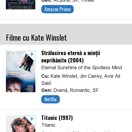
Gen:
Acţiune, SF, Thriller
Amazon Prime
Filme cu Kate Winslet
Strălucirea eternă a minții
neprihănite (2004)
Eternal Sunshine of the Spotless Mind
Cu:
Kate Winslet, Jim Carrey, Amir Ali
Said
Gen:
Dramă, Romantic, SF
Netflix
Titanic (1997)
Titanic