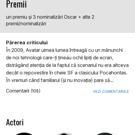
Premii
un premiu şi 3 nominalizări Oscar + alte 2
premii/nominalizări
Părerea criticului
În 2009, Avatar uimea lumea întreagă cu un mănunchi
de noi tehnologii care-ţi ţineau ochii lipiţi de ecran,
distrăgând atenţia de la faptul că scenariul nu era altceva
decât o repovestire în cheie SF a clasicului Pocahontas.
În vremuri când familiarul (şi nu inovaţia) pare să...
Comentarii
(108)
VEZI COMENTARIILE
Actori