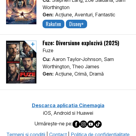
Cu:
Stephen Lang, Zoe Saldaña, Sam
Worthington
Gen:
Acţiune, Aventuri, Fantastic
Rakuten
Disney+
Fuze: Diversiune explozivă (2025)
Fuze
Cu:
Aaron Taylor-Johnson, Sam
Worthington, Theo James
Gen:
Acţiune, Crimă, Dramă
Descarca aplicatia Cinemagia
iOS, Android si Huawei
Urmăreşte-ne pe:
Termeni şi condiţii
|
Contact
|
Politica de confidentialitate