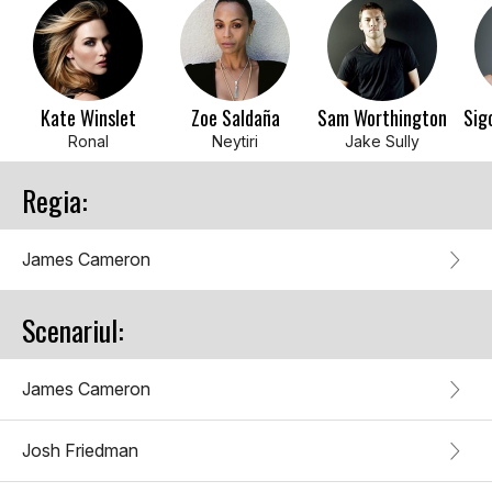
Kate Winslet
Zoe Saldaña
Sam Worthington
Sig
Ronal
Neytiri
Jake Sully
Regia:
James Cameron
Scenariul:
James Cameron
Josh Friedman