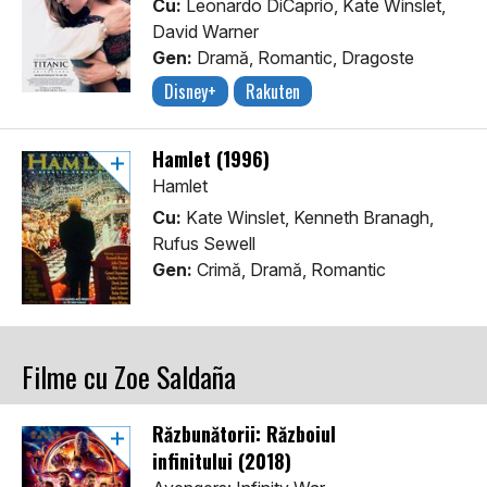
Cu:
Leonardo DiCaprio, Kate Winslet,
David Warner
Gen:
Dramă, Romantic, Dragoste
Disney+
Rakuten
Hamlet (1996)
Hamlet
Cu:
Kate Winslet, Kenneth Branagh,
Rufus Sewell
Gen:
Crimă, Dramă, Romantic
Filme cu Zoe Saldaña
Răzbunătorii: Războiul
infinitului (2018)