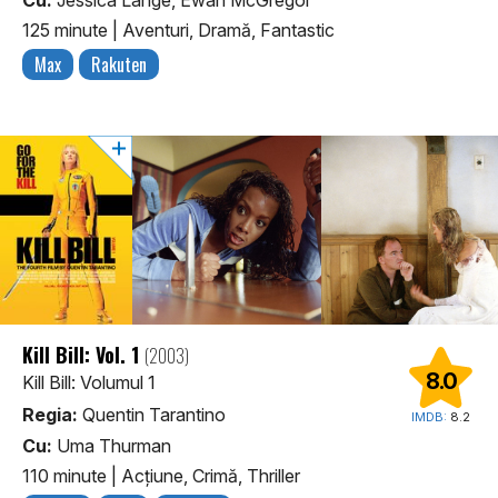
Cu:
Jessica Lange, Ewan McGregor
125 minute
|
Aventuri, Dramă, Fantastic
Max
Rakuten
Kill Bill: Vol. 1
(2003)
8.0
Kill Bill: Volumul 1
Regia:
Quentin Tarantino
IMDB:
8.2
Cu:
Uma Thurman
110 minute
|
Acţiune, Crimă, Thriller