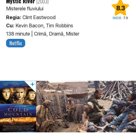
Mystic River
(2003)
8.3
Misterele fluviului
Regia:
Clint Eastwood
IMDB:
7.9
Cu:
Kevin Bacon, Tim Robbins
138 minute
|
Crimă, Dramă, Mister
Netflix