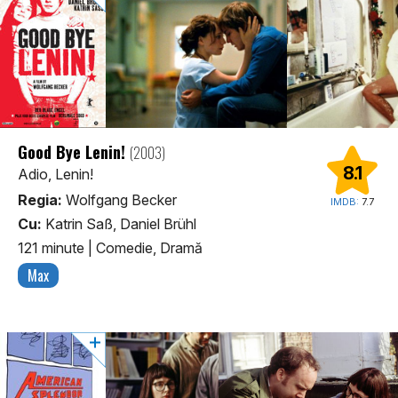
Good Bye Lenin!
(2003)
8.1
Adio, Lenin!
Regia:
Wolfgang Becker
IMDB:
7.7
Cu:
Katrin Saß, Daniel Brühl
121 minute
|
Comedie, Dramă
Max