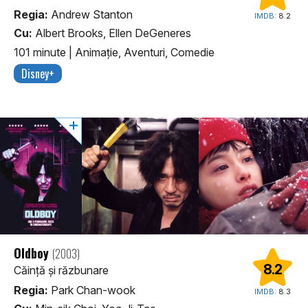
Regia:
Andrew Stanton
IMDB:
8.2
Cu:
Albert Brooks, Ellen DeGeneres
101 minute
|
Animaţie, Aventuri, Comedie
Disney+
Oldboy
(2003)
8.2
Căință și răzbunare
Regia:
Park Chan-wook
IMDB:
8.3