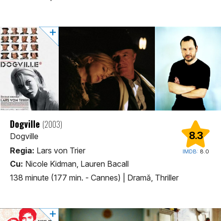
Dogville
(2003)
8.3
Dogville
Regia:
Lars von Trier
IMDB:
8.0
Cu:
Nicole Kidman, Lauren Bacall
138 minute (177 min. - Cannes)
|
Dramă, Thriller