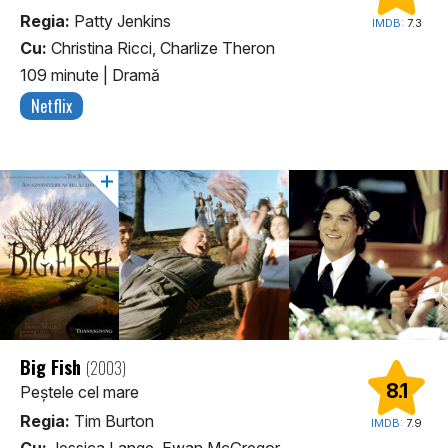
Regia:
Patty Jenkins
IMDB:
7.3
Cu:
Christina Ricci, Charlize Theron
109 minute
|
Dramă
Netflix
Big Fish
(2003)
8.1
Peștele cel mare
Regia:
Tim Burton
IMDB:
7.9