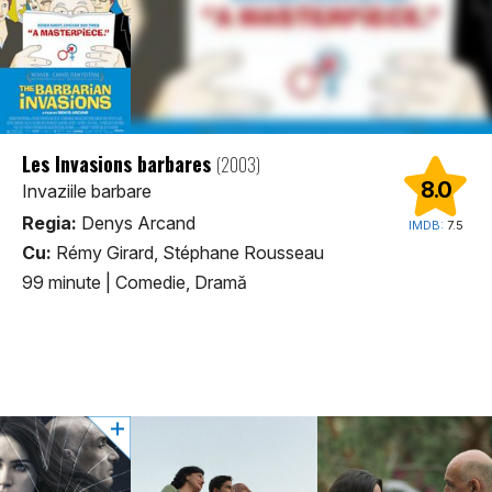
Les Invasions barbares
(2003)
8.0
Invaziile barbare
Regia:
Denys Arcand
IMDB:
7.5
Cu:
Rémy Girard, Stéphane Rousseau
99 minute
|
Comedie, Dramă