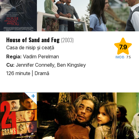
House of Sand and Fog
(2003)
7.9
Casa de nisip și ceață
Regia:
Vadim Perelman
IMDB:
7.5
Cu:
Jennifer Connelly, Ben Kingsley
126 minute
|
Dramă