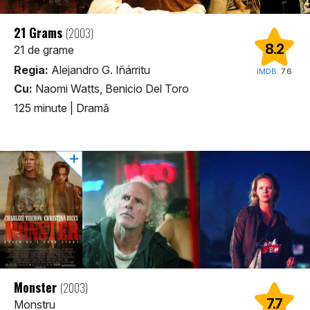
21 Grams
(2003)
8.2
21 de grame
Regia:
Alejandro G. Iñárritu
IMDB:
7.6
Cu:
Naomi Watts, Benicio Del Toro
125 minute
|
Dramă
Monster
(2003)
7.7
Monstru