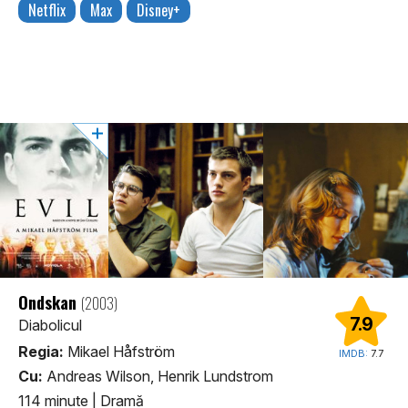
Netflix
Max
Disney+
Ondskan
(2003)
7.9
Diabolicul
Regia:
Mikael Håfström
IMDB:
7.7
Cu:
Andreas Wilson, Henrik Lundstrom
114 minute
|
Dramă