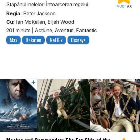
Stăpânul inelelor: Întoarcerea regelui
IMDB:
9.0
Regia:
Peter Jackson
Cu:
Ian McKellen, Elijah Wood
201 minute
|
Acţiune, Aventuri, Fantastic
Max
Rakuten
Netflix
Disney+