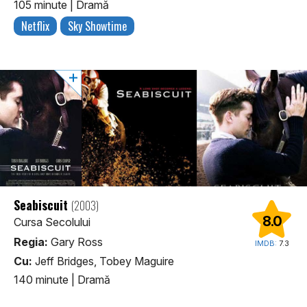
105 minute
|
Dramă
Netflix
Sky Showtime
Seabiscuit
(2003)
8.0
Cursa Secolului
Regia:
Gary Ross
IMDB:
7.3
Cu:
Jeff Bridges, Tobey Maguire
140 minute
|
Dramă