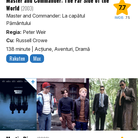
Master and Commander: The Far Side of the
World
7.7
(2003)
Master and Commander: La capătul
IMDB:
7.5
Pământului
Regia:
Peter Weir
Cu:
Russell Crowe
138 minute
|
Acţiune, Aventuri, Dramă
Rakuten
Max