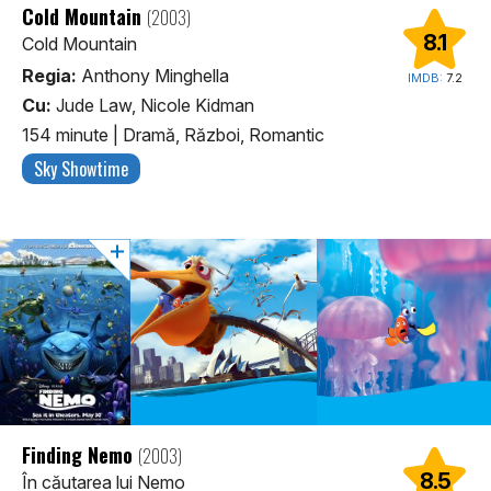
Cold Mountain
(2003)
8.1
Cold Mountain
Regia:
Anthony Minghella
IMDB:
7.2
Cu:
Jude Law, Nicole Kidman
154 minute
|
Dramă, Război, Romantic
Sky Showtime
Finding Nemo
(2003)
8.5
În căutarea lui Nemo