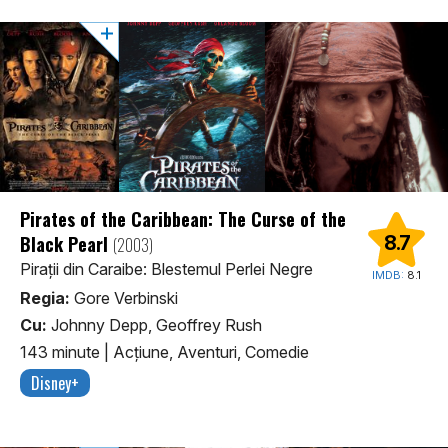
Pirates of the Caribbean: The Curse of the
Black Pearl
8.7
(2003)
Pirații din Caraibe: Blestemul Perlei Negre
IMDB:
8.1
Regia:
Gore Verbinski
Cu:
Johnny Depp, Geoffrey Rush
143 minute
|
Acţiune, Aventuri, Comedie
Disney+