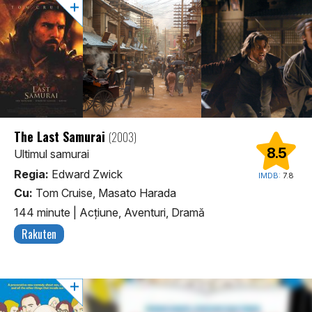
The Last Samurai
(2003)
8.5
Ultimul samurai
Regia:
Edward Zwick
IMDB:
7.8
Cu:
Tom Cruise, Masato Harada
144 minute
|
Acţiune, Aventuri, Dramă
Rakuten