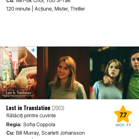
Cu:
Min-sik Choi, Yoo Ji-Tae
120 minute
|
Acţiune, Mister, Thriller
Lost in Translation
(2003)
7.7
Rătăciți printre cuvinte
Regia:
Sofia Coppola
IMDB:
7.7
Cu:
Bill Murray, Scarlett Johansson