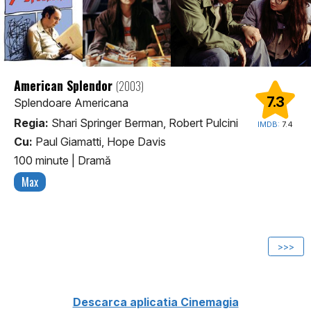
American Splendor
(2003)
7.3
Splendoare Americana
Regia:
Shari Springer Berman, Robert Pulcini
IMDB:
7.4
Cu:
Paul Giamatti, Hope Davis
100 minute
|
Dramă
Max
1
>>>
Descarca aplicatia Cinemagia