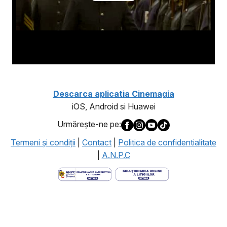
Descarca aplicatia Cinemagia
iOS, Android si Huawei
Urmăreşte-ne pe:
Termeni şi condiţii
|
Contact
|
Politica de confidentialitate
|
A.N.P.C