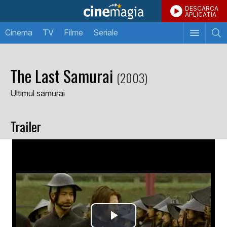
DESCARCA
APLICATIA
Cinema
TV
Filme
Seriale
The Last Samurai
(2003)
Ultimul samurai
Trailer